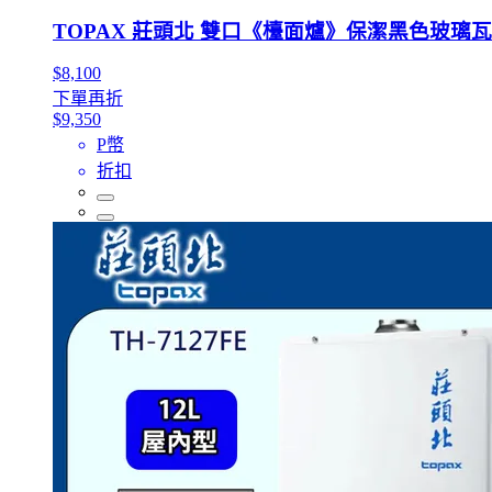
TOPAX 莊頭北 雙口《檯面爐》保潔黑色玻璃瓦斯爐T
$8,100
下單再折
$9,350
P幣
折扣