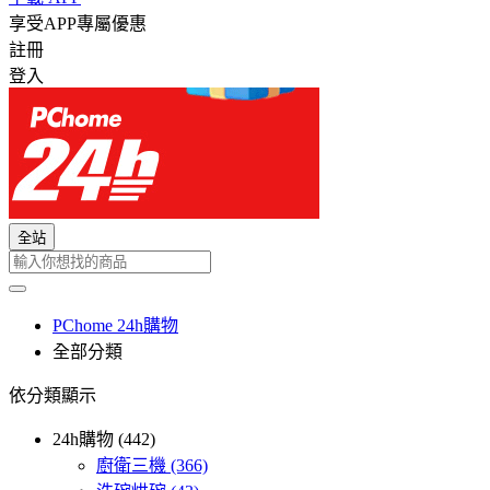
享受APP專屬優惠
註冊
登入
全站
PChome 24h購物
全部分類
依分類顯示
24h購物 (442)
廚衛三機
(366)