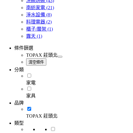
洗碗烘碗
(43)
南紡家電
(21)
淨水設備
(8)
料理電器
(2)
櫃子/層架
(1)
露天
(1)
條件篩選
TOPAX 莊頭北
清空條件
分類
家電
家具
品牌
TOPAX 莊頭北
類型