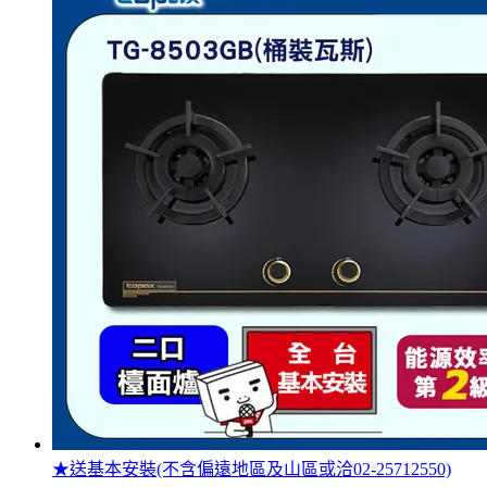
★送基本安裝(不含偏遠地區及山區或洽02-25712550)