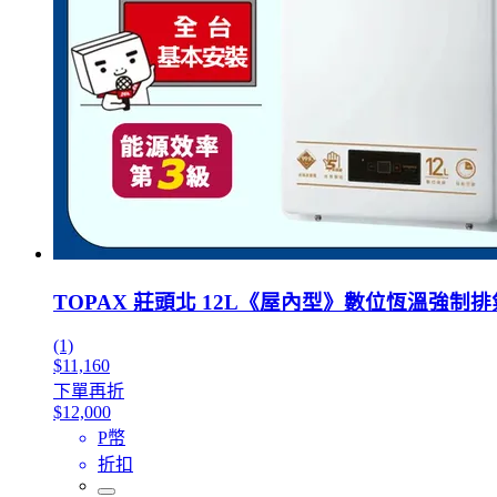
TOPAX 莊頭北 12L《屋內型》數位恆溫強制排氣
(1)
$11,160
下單再折
$12,000
P幣
折扣