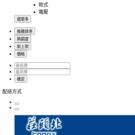
款式
電壓
選更多
推薦排序
熱銷度
新上架
價格
確定
配送方式