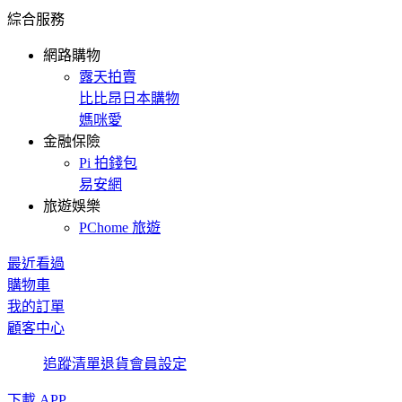
綜合服務
網路購物
露天拍賣
比比昂日本購物
媽咪愛
金融保險
Pi 拍錢包
易安網
旅遊娛樂
PChome 旅遊
最近看過
購物車
我的訂單
顧客中心
追蹤清單
退貨
會員設定
下載 APP