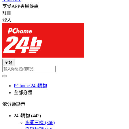
享受APP專屬優惠
註冊
登入
全站
PChome 24h購物
全部分類
依分類顯示
24h購物 (442)
廚衛三機
(366)