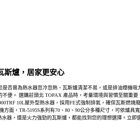
與瓦斯爐，居家更安心
是否曾為熱水器忽冷忽熱、瓦斯爐清潔不易，或是排油煙機吸力不
便。 選購莊頭北 TOPAX 產品時，考量環境與習慣至關重要。
000TRF 10L屋外型熱水器，採用FE式強制排氣，確保瓦斯
機方面，TR-5195S系列有70、80、90公分多種尺寸，可依
溫熱水器，還是火力強勁的瓦斯爐，都能找到您的理想選擇。立即選