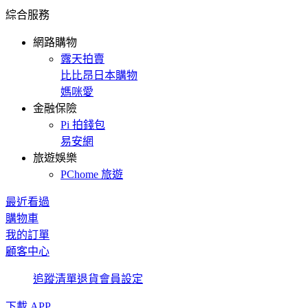
綜合服務
網路購物
露天拍賣
比比昂日本購物
媽咪愛
金融保險
Pi 拍錢包
易安網
旅遊娛樂
PChome 旅遊
最近看過
購物車
我的訂單
顧客中心
追蹤清單
退貨
會員設定
下載 APP