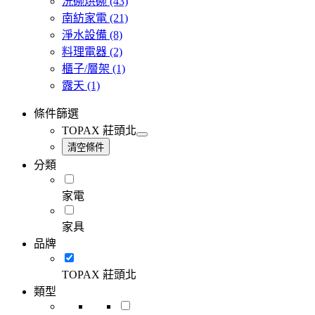
洗碗烘碗
(43)
南紡家電
(21)
淨水設備
(8)
料理電器
(2)
櫃子/層架
(1)
露天
(1)
條件篩選
TOPAX 莊頭北
清空條件
分類
家電
家具
品牌
TOPAX 莊頭北
類型