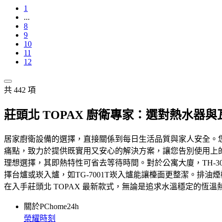
1
...
8
9
10
11
12
共 442 項
莊頭北 TOPAX 廚衛專家：選對熱水器
居家廚衛設備的選擇，直接關係到每日生活品質與家人安全。您
痛點，致力於提供既實用又安心的解決方案，讓您告別使用上的不
理想選擇，其即熱特性可省去等待時間。對於公寓大廈，TH-3
擇台爐或崁入爐，如TG-7001T崁入爐能讓檯面更整潔。排油煙
在入手莊頭北 TOPAX 最新款式，無論是追求水溫穩定的恆
關於PChome24h
榮耀時刻