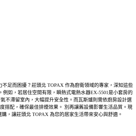
足而困擾？莊頭北 TOPAX 作為廚衛領域的專家，深知這些
例如，若居住空間有限，瞬熱式電熱水器EX-5501是小套房的
燃燒廢氣不滯留室內，大幅提升安全性。而瓦斯爐則需依廚房設計選
爐具寬度搭配，確保最佳排煙效果。 別再讓舊設備影響生活品質。現
購，讓莊頭北 TOPAX 為您的居家生活帶來安心與舒適。