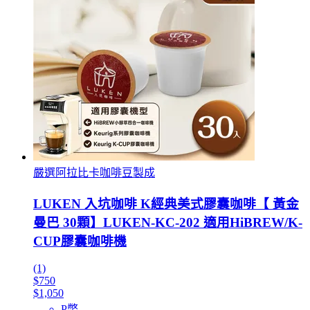
嚴選阿拉比卡咖啡豆製成
LUKEN 入坑咖啡 K經典美式膠囊咖啡【 黃金
曼巴 30顆】LUKEN-KC-202 適用HiBREW/K-
CUP膠囊咖啡機
(1)
$750
$1,050
P幣