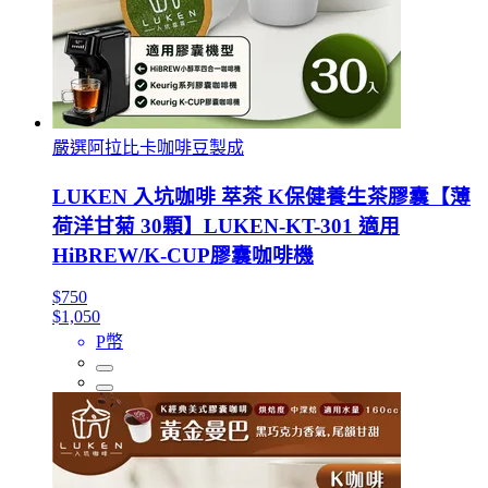
嚴選阿拉比卡咖啡豆製成
LUKEN 入坑咖啡 萃茶 K保健養生茶膠囊【薄
荷洋甘菊 30顆】LUKEN-KT-301 適用
HiBREW/K-CUP膠囊咖啡機
$750
$1,050
P幣