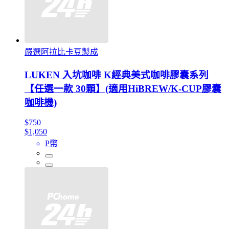
嚴選阿拉比卡豆製成
LUKEN 入坑咖啡 K經典美式咖啡膠囊系列
【任選一款 30顆】(適用HiBREW/K-CUP膠囊
咖啡機)
$750
$1,050
P幣