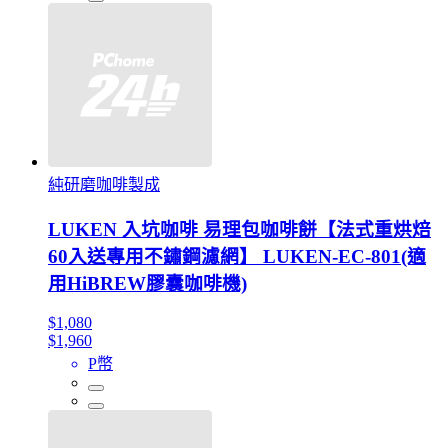
純研磨咖啡製成
LUKEN 入坑咖啡 易理包咖啡餅【法式重烘焙
60入送專用不鏽鋼濾網】 LUKEN-EC-801(適
用HiBREW膠囊咖啡機)
$1,080
$1,960
P幣