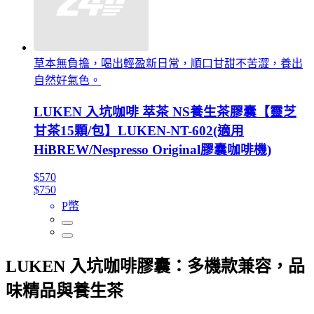
草本無負擔，喝出輕盈新日常，順口甘甜不苦澀，養出
自然好氣色。
LUKEN 入坑咖啡 萃茶 NS養生茶膠囊【靈芝
甘茶15顆/包】LUKEN-NT-602(適用
HiBREW/Nespresso Original膠囊咖啡機)
$570
$750
P幣
LUKEN 入坑咖啡膠囊：多機款兼容，品
味精品與養生茶