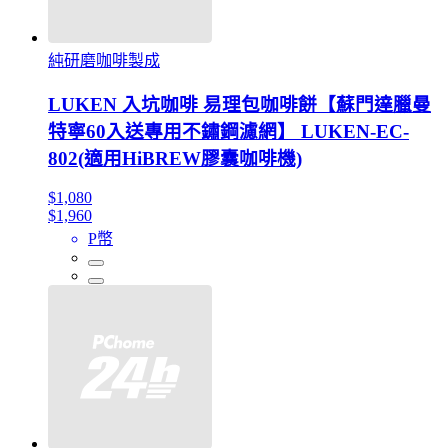
純研磨咖啡製成
LUKEN 入坑咖啡 易理包咖啡餅【蘇門達臘曼
特寧60入送專用不鏽鋼濾網】 LUKEN-EC-
802(適用HiBREW膠囊咖啡機)
$1,080
$1,960
P幣