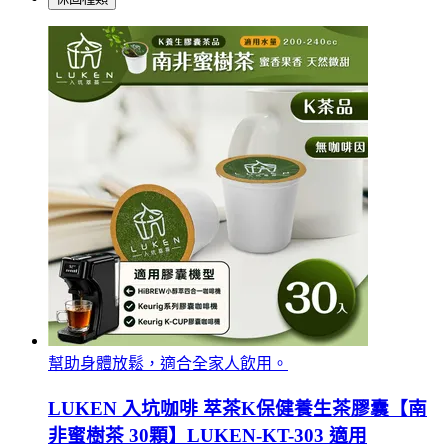
幫助身體放鬆，適合全家人飲用。
LUKEN 入坑咖啡 萃茶K保健養生茶膠囊【南
非蜜樹茶 30顆】LUKEN-KT-303 適用