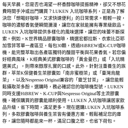
每天早晨，您是否也渴望一杯香醇咖啡提振精神，卻又不想花
費時間手沖或出門購買？LUKEN 入坑咖啡系列，正是為了解
決您「想喝好咖啡，又求快速便利」的日常需求。輕輕一按，
咖啡的濃郁香氣便瞬間瀰漫，讓您在家就能擁有專業級飲品。
LUKEN 入坑咖啡提供多樣化的風味選擇，讓您的味蕾不斷探
索。例如，K世界精品膠囊咖啡，精選宏都拉斯、衣索比亞耶
加雪菲等單一產區豆，每包30顆，透過HiBREW或K-CUP咖啡
機，能完整萃取出各產區獨特的酸甜平衡與花果香氣。若您偏
好經典風味，K經典美式膠囊咖啡的「黃金曼巴」或「入坑精
選美式」，則帶來醇厚扎實的口感。此外，針對注重養生的族
群，萃茶K保健養生茶膠囊如「南非蜜樹茶」或「臺灣烏龍
茶」，以及Nespresso Original兼容的「靈芝甘茶」，讓您能輕
鬆攝取茶多酚。選購時，務必確認您的咖啡機型號，LUKEN
同時支援HiBREW、K-CUP與Nespresso Original等主流膠囊
機，確保購買的膠囊能順利使用。LUKEN 入坑咖啡讓居家飲
品升級，省下時間，滿足更多。現在選購LUKEN 入坑咖啡系
列，多款膠囊咖啡與養生茶皆有優惠方案，輕鬆補足您的庫
存，讓您隨時都能來一杯，滿足口腹之慾，也省下荷包。