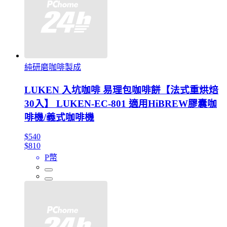
純研磨咖啡製成
LUKEN 入坑咖啡 易理包咖啡餅【法式重烘焙
30入】 LUKEN-EC-801 適用HiBREW膠囊咖
啡機/義式咖啡機
$540
$810
P幣