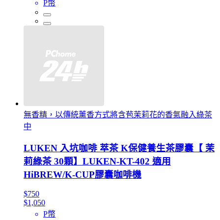
P幣
無香精，以傳統薰香方式將含苞茉莉花的香氣融入綠茶
中
LUKEN 入坑咖啡 萃茶 K保健養生茶膠囊【 茉
莉綠茶 30顆】LUKEN-KT-402 適用
HiBREW/K-CUP膠囊咖啡機
$750
$1,050
P幣