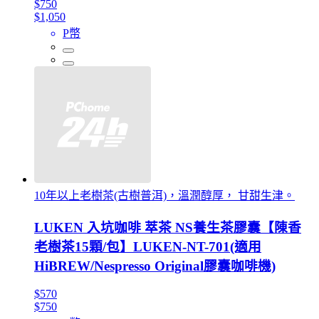
$750
$1,050
P幣
10年以上老樹茶(古樹普洱)，溫潤醇厚， 甘甜生津。
LUKEN 入坑咖啡 萃茶 NS養生茶膠囊【陳香
老樹茶15顆/包】LUKEN-NT-701(適用
HiBREW/Nespresso Original膠囊咖啡機)
$570
$750