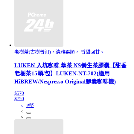
老樹茶(古樹普洱)，清雅柔順， 香甜回甘。
LUKEN 入坑咖啡 萃茶 NS養生茶膠囊【甜香
老樹茶15顆/包】LUKEN-NT-702(適用
HiBREW/Nespresso Original膠囊咖啡機)
$570
$750
P幣