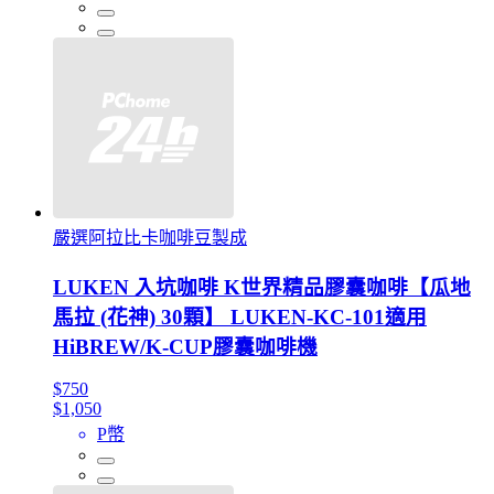
嚴選阿拉比卡咖啡豆製成
LUKEN 入坑咖啡 K世界精品膠囊咖啡【瓜地
馬拉 (花神) 30顆】 LUKEN-KC-101適用
HiBREW/K-CUP膠囊咖啡機
$750
$1,050
P幣