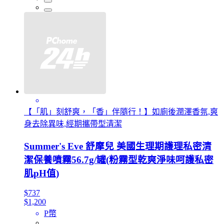
【「肌」刻舒爽，「香」伴隨行！】如廁後潤澤香氛,爽
身去除異味,經期攜帶型清潔
Summer's Eve 舒摩兒 美國生理期護理私密清
潔保養噴霧56.7g/罐(粉霧型乾爽淨味呵護私密
肌pH值)
$737
$1,200
P幣