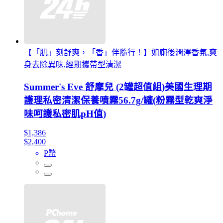
【「肌」刻舒爽，「香」伴隨行！】如廁後潤澤香氛,爽
身去除異味,經期攜帶型清潔
Summer's Eve 舒摩兒 (2罐超值組)美國生理期
護理私密清潔保養噴霧56.7g/罐(粉霧型乾爽淨
味呵護私密肌pH值)
$1,386
$2,400
P幣