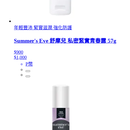
年輕豐沛 緊實滋潤 強化防護
Summer's Eve 舒摩兒 私密緊實青春露 57g
$900
$1,000
P幣