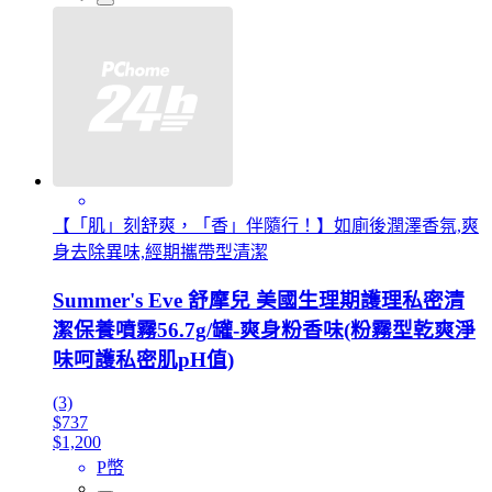
【「肌」刻舒爽，「香」伴隨行！】如廁後潤澤香氛,爽
身去除異味,經期攜帶型清潔
Summer's Eve 舒摩兒 美國生理期護理私密清
潔保養噴霧56.7g/罐-爽身粉香味(粉霧型乾爽淨
味呵護私密肌pH值)
(3)
$737
$1,200
P幣