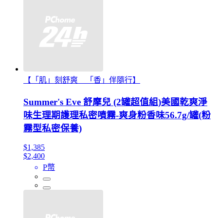
【「肌」刻舒爽 「香」伴隨行】
Summer's Eve 舒摩兒 (2罐超值組)美國乾爽淨
味生理期護理私密噴霧-爽身粉香味56.7g/罐(粉
霧型私密保養)
$1,385
$2,400
P幣