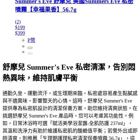
Summer's Eve 舒摩兒 美國Summers Eve 私密
噴霧【幸福果香】56.7g
(2)
$199
$399
P幣
舒摩兒 Summer's Eve 私密清潔，告別悶
熱異味，維持肌膚平衡
通勤久坐、運動流汗，或生理期來臨，私密處容易產生黏膩感
與不適異味，影響整天的心情。這時，舒摩兒 Summer's Eve
提供專為私密肌設計的清潔保養方案，助您維持清爽狀態。在
挑選舒摩兒 Summer's Eve 產品時，您可以考慮其功能性。例
如，日常沐浴時可選「賦活美學浴潔露-全肌防護 237ml」，
其溫和洗淨力有助於維護私密肌的酸鹼值平衡；若需外出或即
時清爽，則推薦「生理期護理私密清潔保養噴霧 56.7g」，這