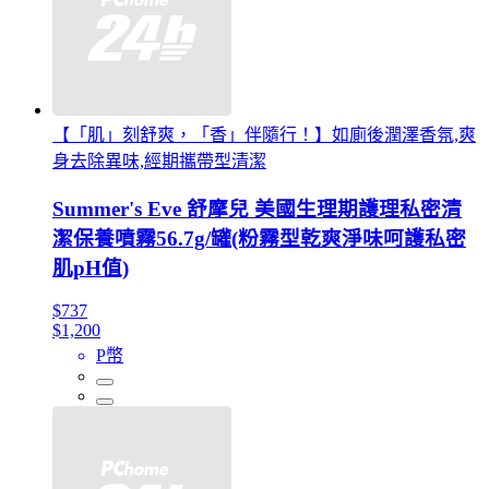
【「肌」刻舒爽，「香」伴隨行！】如廁後潤澤香氛,爽
身去除異味,經期攜帶型清潔
Summer's Eve 舒摩兒 美國生理期護理私密清
潔保養噴霧56.7g/罐(粉霧型乾爽淨味呵護私密
肌pH值)
$737
$1,200
P幣