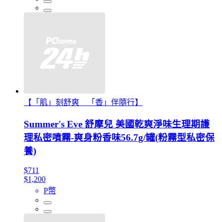
【「肌」刻舒爽 「香」伴隨行】
Summer's Eve 舒摩兒 美國乾爽淨味生理期護
理私密噴霧-爽身粉香味56.7g/罐(粉霧型私密保
養)
$711
$1,200
P幣