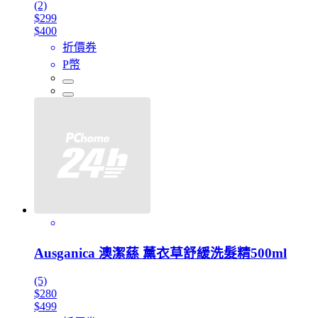
(2)
$299
$400
折價券
P幣
Ausganica 澳潔蕬 薰衣草舒緩洗髮精500ml
(5)
$280
$499