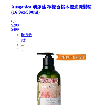
Ausganica 澳潔蕬 檸檬香桃木控油洗髮精
(16.9oz/500ml)
(3)
$280
$499
折價券
P幣