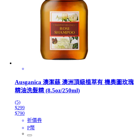
Ausganica 澳潔蕬 澳洲頂級植萃有 機奧圖玫瑰
精油洗髮精 (8.5oz/250ml)
(5)
$299
$790
折價券
P幣