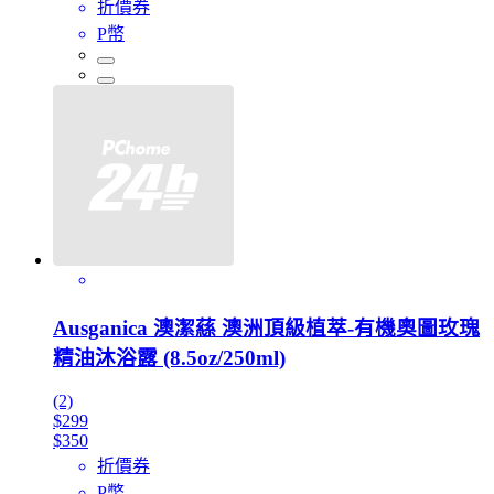
折價券
P幣
Ausganica 澳潔蕬 澳洲頂級植萃-有機奧圖玫瑰
精油沐浴露 (8.5oz/250ml)
(2)
$299
$350
折價券
P幣