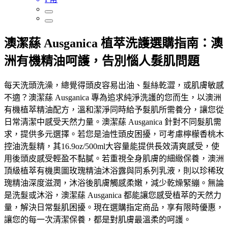
澳潔蕬 Ausganica 植萃洗護選購指南：澳
洲有機精油呵護，告別惱人髮肌問題
每天洗頭洗澡，總覺得頭皮容易出油、髮絲乾澀，或肌膚敏感
不適？澳潔蕬 Ausganica 專為追求純淨洗護的您而生，以澳洲
有機植萃精油配方，溫和潔淨同時給予髮肌所需養分，讓您從
日常清潔中感受天然力量。澳潔蕬 Ausganica 針對不同髮肌需
求，提供多元選擇。若您是油性頭皮困擾，可考慮檸檬香桃木
控油洗髮精，其16.9oz/500ml大容量能提供長效清爽感受，使
用後頭皮感受輕盈不黏膩。若重視全身肌膚的細緻保養，澳洲
頂級植萃有機奧圖玫瑰精油沐浴露與同系列乳液，則以珍稀玫
瑰精油深度滋潤，沐浴後肌膚觸感柔嫩，減少乾燥緊繃。無論
是洗髮或沐浴，澳潔蕬 Ausganica 都能讓您感受植萃的天然力
量，解決日常髮肌困擾。現在選購指定商品，享有限時優惠，
讓您的每一次清潔保養，都是對肌膚最溫柔的呵護。