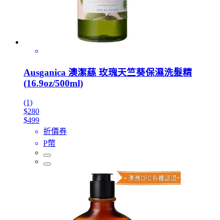
Ausganica 澳潔蕬 玫瑰天竺葵保濕洗髮精
(16.9oz/500ml)
(1)
$280
$499
折價券
P幣