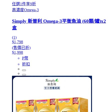
任選1件享9折
高濃度Omega-3
Simply 新普利 Omega-3平衡魚油 (60顆/罐)x2
盒
(1)
$1,798
(售價已折)
$1,998
P幣
折扣