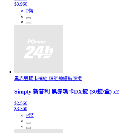
$3,960
P幣
黑赤雙瑪卡補給 精氣神續航應援
Simply 新普利 黑赤瑪卡DX錠 (30錠/盒) x2
$2,560
$3,360
P幣