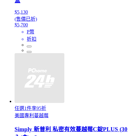
盒
$5,130
(售價已折)
$5,700
P幣
折扣
任選1件享95折
美國專利蔓越莓
Simply 新普利 私密有效蔓越莓C錠PLUS (30