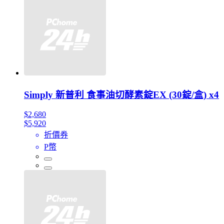
Simply 新普利 食事油切酵素錠EX (30錠/盒) x4
$2,680
$5,920
折價券
P幣