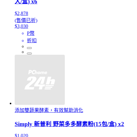
入/盒) x6
$2,878
(售價已折)
$3,030
P幣
折扣
添加雙蔬果酵素，有效幫助消化
Simply 新普利 野菜多多酵素粉(15包/盒) x2
$1,020