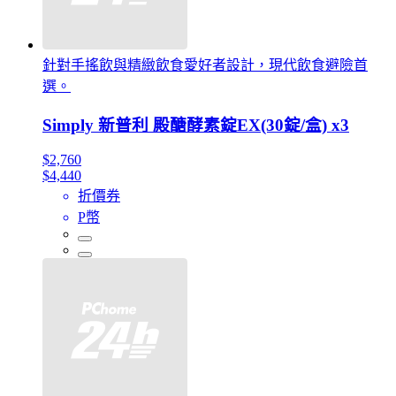
針對手搖飲與精緻飲食愛好者設計，現代飲食避險首
選。
Simply 新普利 殿醣酵素錠EX(30錠/盒) x3
$2,760
$4,440
折價券
P幣