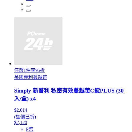
任選1件享95折
美國專利蔓越莓
Simply 新普利 私密有效蔓越莓C錠PLUS (30
入/盒) x4
$2,014
(售價已折)
$2,120
P幣