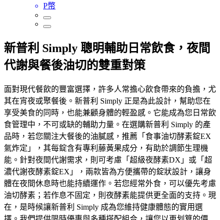
P幣
新普利 Simply 聰明輔助日常飲食，夜間
代謝與餐後油切的雙重對策
面對現代餐飲的豐富選擇，許多人常擔心飲食帶來的負擔，尤
其在宵夜或聚餐後。新普利 Simply 正是為此設計，幫助您在
享受美食的同時，也能兼顧身體的輕盈感。它能成為您日常飲
食管理中，不可或缺的輔助力量。在選購新普利 Simply 的產
品時，若您關注大餐後的油膩感，推薦「食事油切酵素錠EX
氣炸定」，其每錠含有專利藤黃果成分，有助於調節生理機
能。針對夜間代謝需求，則可考慮「超級夜酵素DX」或「超
濃代謝夜酵素錠EX」，兩款皆為方便攜帶的錠狀設計，讓身
體在夜間休息時也能持續運作。若您經常外食，可以優先考慮
油切酵素；若作息不固定，則夜酵素能提供更全面的支持。現
在，是時候讓新普利 Simply 成為您維持健康體態的實用選
擇。我們提供限時優惠與多種搭配組合，讓您以更划算的價