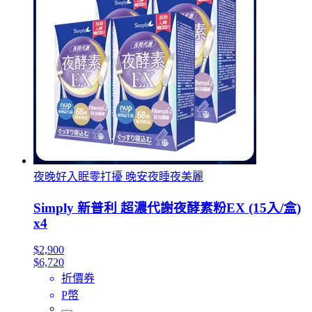
夜晚好入眠零打擾 晚安夜睡夜美麗
Simply 新普利 超濃代謝夜酵素粉EX (15入/盒)
x4
$2,900
$6,720
折價券
P幣