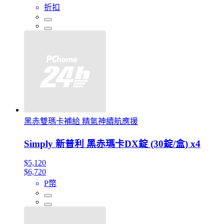
折扣
黑赤雙瑪卡補給 精氣神續航應援
Simply 新普利 黑赤瑪卡DX錠 (30錠/盒) x4
$5,120
$6,720
P幣