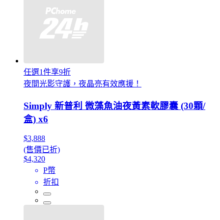
任選1件享9折
夜間光影守護，夜晶亮有效應援！
Simply 新普利 微藻魚油夜黃素軟膠囊 (30顆/
盒) x6
$3,888
(售價已折)
$4,320
P幣
折扣