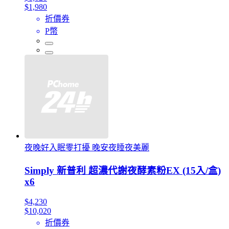
$1,980
折價券
P幣
夜晚好入眠零打擾 晚安夜睡夜美麗
Simply 新普利 超濃代謝夜酵素粉EX (15入/盒)
x6
$4,230
$10,020
折價券