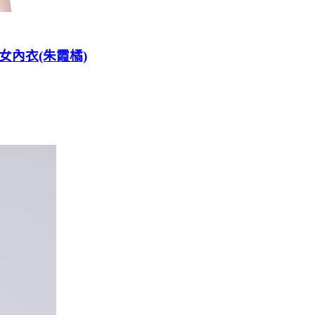
女內衣(朱霞橘)