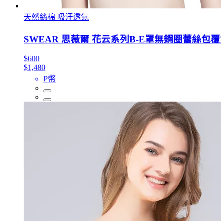
天然絲棉 吸汗透氣
SWEAR 思薇爾 花云系列B-E罩無鋼圈蕾絲包覆
$600
$1,480
P幣