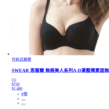
可拆式肩帶
SWEAR 思薇爾 無痕美人系列A-D罩壓模素面無
(1)
$750
$1,480
P幣