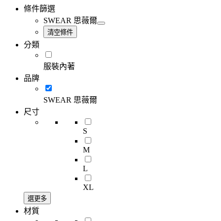
條件篩選
SWEAR 思薇爾
清空條件
分類
服裝內著
品牌
SWEAR 思薇爾
尺寸
S
M
L
XL
選更多
材質