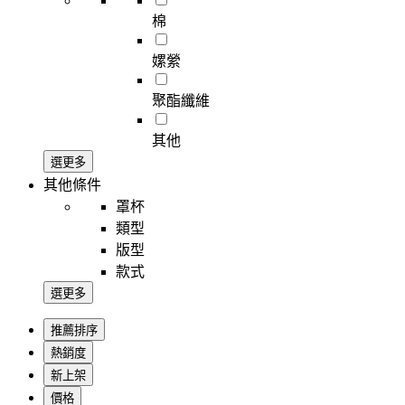
棉
嫘縈
聚酯纖維
其他
選更多
其他條件
罩杯
類型
版型
款式
選更多
推薦排序
熱銷度
新上架
價格