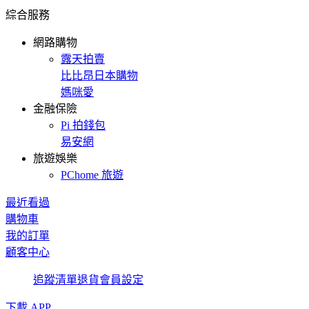
綜合服務
網路購物
露天拍賣
比比昂日本購物
媽咪愛
金融保險
Pi 拍錢包
易安網
旅遊娛樂
PChome 旅遊
最近看過
購物車
我的訂單
顧客中心
追蹤清單
退貨
會員設定
下載 APP