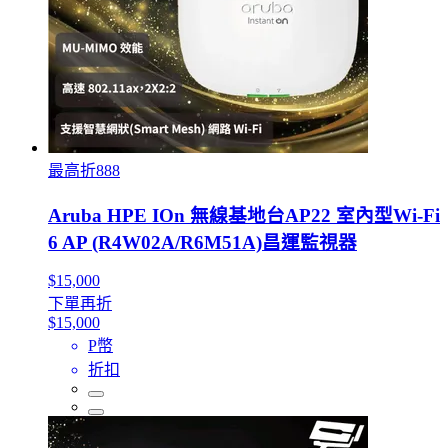
最高折888
Aruba HPE IOn 無線基地台AP22 室內型Wi‑Fi
6 AP (R4W02A/R6M51A)昌運監視器
$15,000
下單再折
$15,000
P幣
折扣