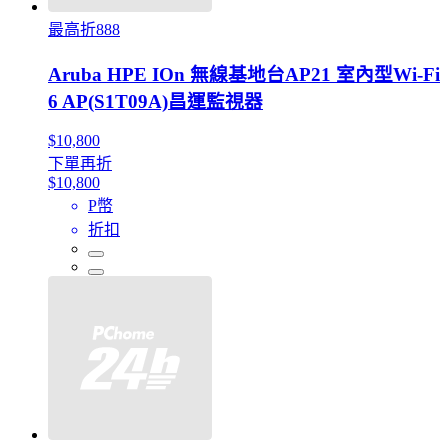
最高折888
Aruba HPE IOn 無線基地台AP21 室內型Wi‑Fi
6 AP(S1T09A)昌運監視器
$10,800
下單再折
$10,800
P幣
折扣