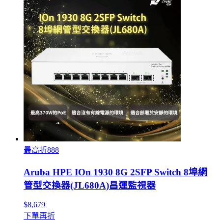
最高折888
Aruba HPE IOn 1930 8G 2SFP Switch 8埠網
管型交換器(JL680A)昌運監視器
$8,679
下單再折