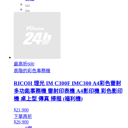
最高折600
高階的彩色事務機
RICOH 理光 IM C300F IMC300 A4彩色雷射
多功能事務機 雷射印表機 A4影印機 彩色影印
機 桌上型 傳真 掃描 (福利機)
$21,900
下單再折
$26,900