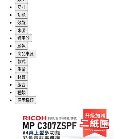
尺寸
功能
效能
來源
適用於
顏色
商品來源
款式
重量
材質
組合
種類
保固種類