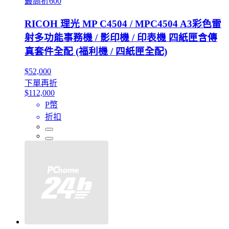
最高折600
RICOH 理光 MP C4504 / MPC4504 A3彩色雷
射多功能事務機 / 影印機 / 印表機 四紙匣含傳
真套件全配 (福利機 / 四紙匣全配)
$52,000
下單再折
$112,000
P幣
折扣