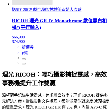
送SD128G相機包腳架拭鏡筆背帶大吹球
RICOH 理光 GR IV Monochrome 數位黑白相
機*(平行輸入)
$66,900
$74,900
折價券
P幣
理光 RICOH：輕巧攝影捕捉靈感，高效
事務機提升工作雙贏
渴望隨手記錄生活靈感、追求辦公效率？理光 RICOH 提供多
元解決方案。從攝影到文件處理，都能滿足你對速度與清晰度
的雙重需求。理光 RICOH GR IIIx 僅 262 克，內建 APS-C 感