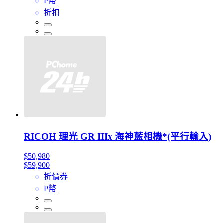
P幣
折扣
RICOH 理光 GR IIIx 海神藍相機*(平行輸入)
$50,980
$59,900
折價券
P幣