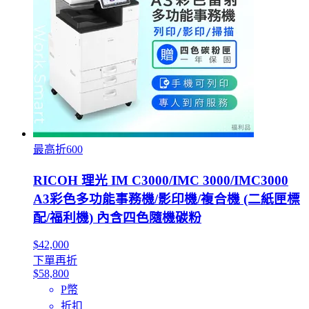
最高折600
RICOH 理光 IM C3000/IMC 3000/IMC3000
A3彩色多功能事務機/影印機/複合機 (二紙匣標
配/福利機) 內含四色隨機碳粉
$42,000
下單再折
$58,800
P幣
折扣