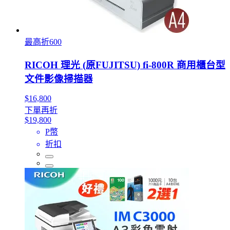
最高折600
RICOH 理光 (原FUJITSU) fi-800R 商用櫃台型
文件影像掃描器
$16,800
下單再折
$19,800
P幣
折扣