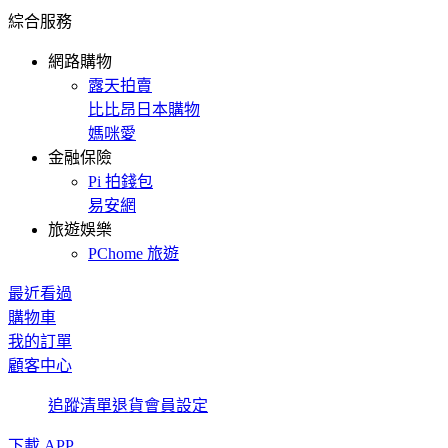
綜合服務
網路購物
露天拍賣
比比昂日本購物
媽咪愛
金融保險
Pi 拍錢包
易安網
旅遊娛樂
PChome 旅遊
最近看過
購物車
我的訂單
顧客中心
追蹤清單
退貨
會員設定
下載 APP