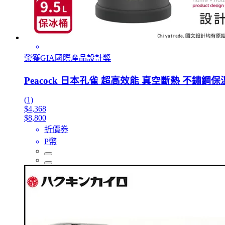
榮獲GIA國際產品設計獎
Peacock 日本孔雀 超高效能 真空斷熱 不鏽鋼保
(1)
$4,368
$8,800
折價券
P幣