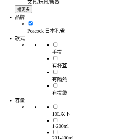
文具/玩具/樂器
選更多
品牌
Peacock 日本孔雀
款式
手提
有杯蓋
有隔熱
有提袋
容量
10L以下
1-200ml
201-400ml