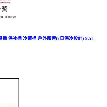
溫桶 保冰桶 冷藏桶 戶外露營(7日保冷設計)-9.5L