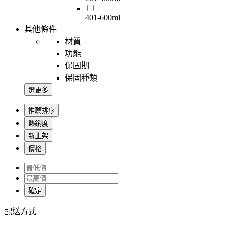
401-600ml
其他條件
材質
功能
保固期
保固種類
選更多
推薦排序
熱銷度
新上架
價格
確定
配送方式