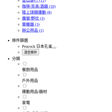
登山健行
(11)
咖啡/茶具/酒器
(10)
陸上球類運動
(8)
露營/野炊
(3)
電暖器
(3)
辦公用品
(1)
條件篩選
Peacock 日本孔雀
清空條件
分類
餐廚用品
戶外用品
運動用品/器材
家電