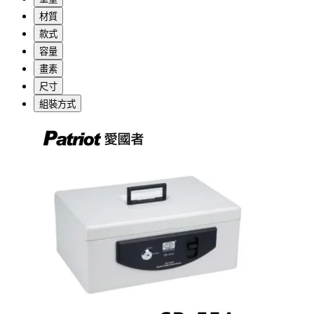
材質
款式
容量
畫素
尺寸
組裝方式