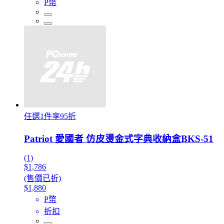
P幣
任選1件享95折
Patriot 愛國者 仿皮燙金式字典收納盒BKS-51
(1)
$1,786
(售價已折)
$1,880
P幣
折扣