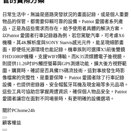
管的實際方案
日常生活中，無論是道路突發狀況的畫面記錄，或是個人重要
物品的保管，都需要仰賴可靠的設備。Patriot 愛國者系列產
品，正是為這些需求而存在，給予使用者具體的解決方案。
以Patriot 愛國者行車記錄器為例，若您駕駛汽車，可考慮X6
機種，其4K解析度與SONY Starvis感光元件，能呈現細節畫
面，即便低光源環境也能記錄。機車族則可選擇X5前後雙鏡
FHD1080P機種，支援WIFI傳輸。而K35流媒體電子後視鏡，
則提供11.26吋IPS觸控螢幕與GPS測速功能，擴大後方視野範
圍。購買時，確認是否具備TS碼流技術，這對事故發生時影
像檔案的完整性，是重要保障。 Patriot 愛國者除了行車記錄
設備，也提供密錄器、安全帽藍牙耳機及現金箱等多元品項。
這些工具可協助您掌握周遭資訊，確保個人物品安全。Patriot
愛國者讓您在面對不同場景時，有更明確的設備選項。
關於PChome24h
顧客權益