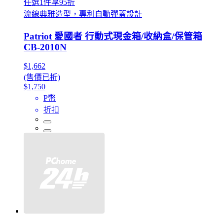
任選1件享95折
流線典雅造型，專利自動彈蓋設計
Patriot 愛國者 行動式現金箱/收納盒/保管箱
CB-2010N
$1,662
(售價已折)
$1,750
P幣
折扣