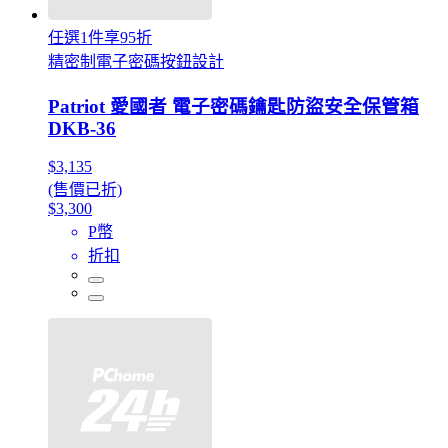
任選1件享95折
精密制電子密碼按鈕設計
Patriot 愛國者 電子密碼鑰匙防盜安全保管箱
DKB-36
$3,135
(售價已折)
$3,300
P幣
折扣