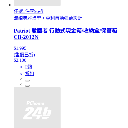
任選1件享95折
流線典雅造型，專利自動彈蓋設計
Patriot 愛國者 行動式現金箱/收納盒/保管箱
CB-2012N
$1,995
(售價已折)
$2,100
P幣
折扣