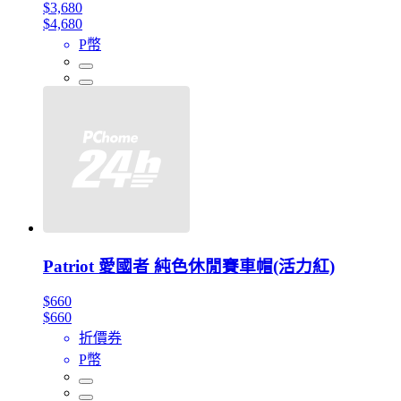
$3,680
$4,680
P幣
Patriot 愛國者 純色休閒賽車帽(活力紅)
$660
$660
折價券
P幣