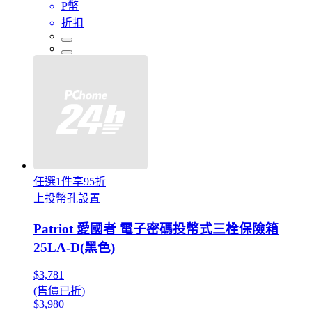
P幣
折扣
任選1件享95折
上投幣孔設置
Patriot 愛國者 電子密碼投幣式三栓保險箱
25LA-D(黑色)
$3,781
(售價已折)
$3,980