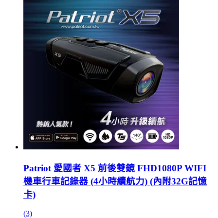
Patriot 愛國者 X5 前後雙鏡 FHD1080P WIFI
機車行車記錄器 (4小時續航力) (內附32G記憶
卡)
(3)