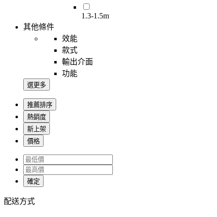
1.3-1.5m
其他條件
效能
款式
輸出介面
功能
選更多
推薦排序
熱銷度
新上架
價格
確定
配送方式