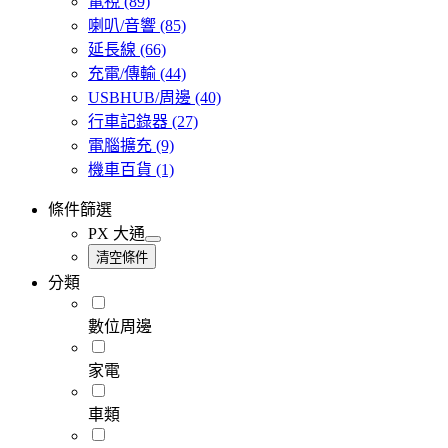
電視
(89)
喇叭/音響
(85)
延長線
(66)
充電/傳輸
(44)
USBHUB/周邊
(40)
行車記錄器
(27)
電腦擴充
(9)
機車百貨
(1)
條件篩選
PX 大通
清空條件
分類
數位周邊
家電
車類