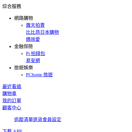
綜合服務
網路購物
露天拍賣
比比昂日本購物
媽咪愛
金融保險
Pi 拍錢包
易安網
旅遊娛樂
PChome 旅遊
最近看過
購物車
我的訂單
顧客中心
追蹤清單
退貨
會員設定
下載 APP