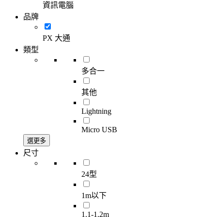
資訊電腦
品牌
PX 大通
類型
多合一
其他
Lightning
Micro USB
選更多
尺寸
24型
1m以下
1.1-1.2m