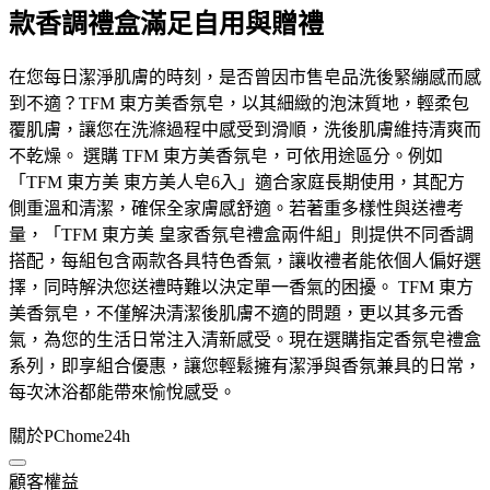
款香調禮盒滿足自用與贈禮
在您每日潔淨肌膚的時刻，是否曾因市售皂品洗後緊繃感而感
到不適？TFM 東方美香氛皂，以其細緻的泡沫質地，輕柔包
覆肌膚，讓您在洗滌過程中感受到滑順，洗後肌膚維持清爽而
不乾燥。 選購 TFM 東方美香氛皂，可依用途區分。例如
「TFM 東方美 東方美人皂6入」適合家庭長期使用，其配方
側重溫和清潔，確保全家膚感舒適。若著重多樣性與送禮考
量，「TFM 東方美 皇家香氛皂禮盒兩件組」則提供不同香調
搭配，每組包含兩款各具特色香氣，讓收禮者能依個人偏好選
擇，同時解決您送禮時難以決定單一香氣的困擾。 TFM 東方
美香氛皂，不僅解決清潔後肌膚不適的問題，更以其多元香
氣，為您的生活日常注入清新感受。現在選購指定香氛皂禮盒
系列，即享組合優惠，讓您輕鬆擁有潔淨與香氛兼具的日常，
每次沐浴都能帶來愉悅感受。
關於PChome24h
顧客權益