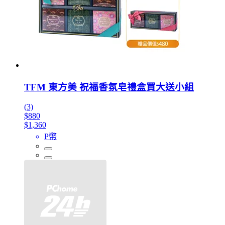
TFM 東方美 祝福香氛皂禮盒買大送小組
(3)
$880
$1,360
P幣