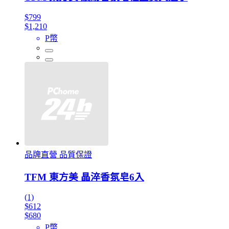
$799
$1,210
P幣
品牌直營 品質保證
TFM 東方美 晶淬香氛皂6入
(1)
$612
$680
P幣