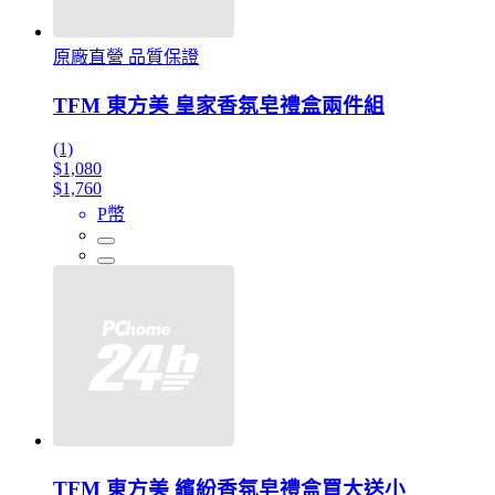
原廠直營 品質保證
TFM 東方美 皇家香氛皂禮盒兩件組
(1)
$1,080
$1,760
P幣
TFM 東方美 繽紛香氛皂禮盒買大送小