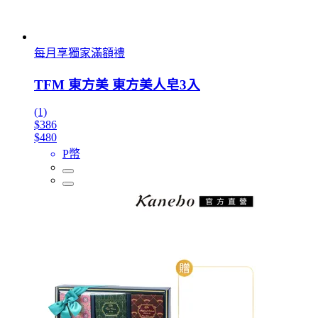
每月享獨家滿額禮
TFM 東方美 東方美人皂3入
(1)
$386
$480
P幣