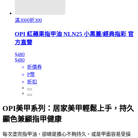
滿3000折300
OPI 紅蘋果指甲油 NLN25 小黑蓋/經典指彩 官
方直營
$480
$480
折價券
P幣
折扣
OPI美甲系列：居家美甲輕鬆上手，持久
顯色兼顧指甲健康
每次塗完指甲油，卻總是擔心不夠持久，或是甲面容易受損