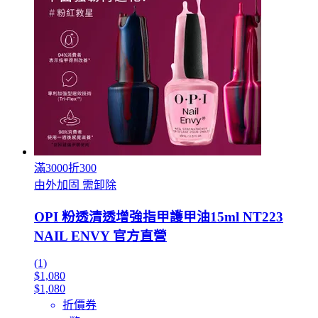
滿3000折300
由外加固 需卸除
OPI 粉透清透增強指甲護甲油15ml NT223
NAIL ENVY 官方直營
(1)
$1,080
$1,080
折價券