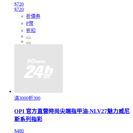
$720
$720
折價券
P幣
折扣
滿3000折300
OPI 官方直營時尚尖端指甲油-NLV27魅力威尼
斯系列指彩
$480