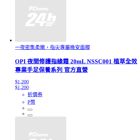
一夜密集柔嫩，指尖專屬晚安面膜
OPI 夜間修護指緣霜 20mL NSSC001 植萃全效
專業手足保養系列 官方直營
$1,200
$1,200
折價券
P幣