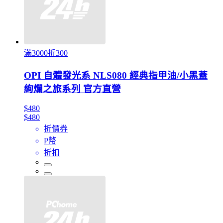
滿3000折300
OPI 自體發光系 NLS080 經典指甲油/小黑蓋
絢爛之旅系列 官方直營
$480
$480
折價券
P幣
折扣