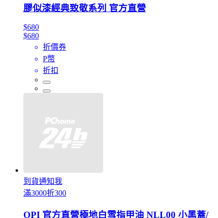
膠似漆經典致敬系列 官方直營
$680
$680
折價券
P幣
折扣
到貨通知我
滿3000折300
OPI 官方直營極地白雪指甲油 NLL00 小黑蓋/