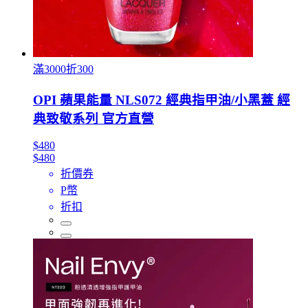
滿3000折300
OPI 蘋果能量 NLS072 經典指甲油/小黑蓋 經
典致敬系列 官方直營
$480
$480
折價券
P幣
折扣