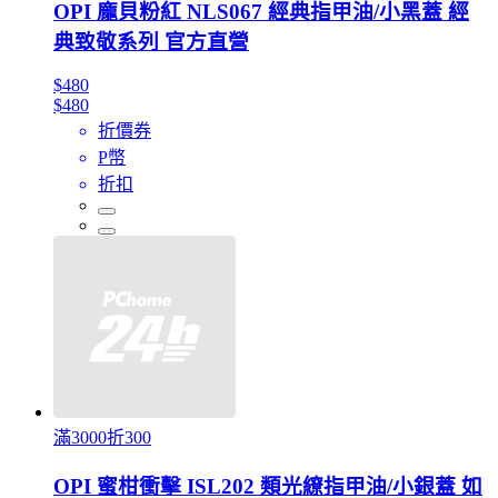
OPI 龐貝粉紅 NLS067 經典指甲油/小黑蓋 經
典致敬系列 官方直營
$480
$480
折價券
P幣
折扣
滿3000折300
OPI 蜜柑衝擊 ISL202 類光繚指甲油/小銀蓋 如