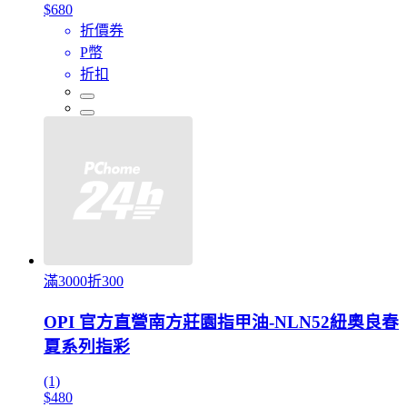
$680
折價券
P幣
折扣
滿3000折300
OPI 官方直營南方莊園指甲油-NLN52紐奧良春
夏系列指彩
(1)
$480