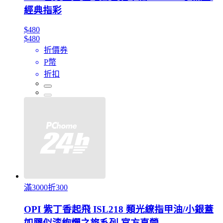
經典指彩
$480
$480
折價券
P幣
折扣
滿3000折300
OPI 紫丁香起飛 ISL218 類光繚指甲油/小銀蓋
如膠似漆絢爛之旅系列 官方直營