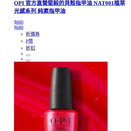
OPI 官方直營堅毅的貝殼指甲油 NAT001植萃
光感系列 純素指甲油
$680
$680
折價券
P幣
折扣