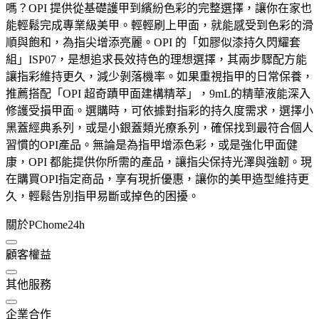
嗎？OPI 提供從基礎護甲到繽紛色彩的完整選擇，讓你在家也
能輕鬆完成專業級美甲。輕輕刷上甲面，就能感受到色彩的滑
順與飽和，為指尖增添亮麗。OPI 的「如膠似漆持久閃耀套
組」ISP07，是想追求長效持色的理想選擇，其兩步驟配方能
讓指彩維持更久，減少剝落機率。如果重視指甲的日常保養，
推薦搭配「OPI 超奇蹟甲面建構精萃」，9mL的精華液能深入
修護受損甲面。選購時，可依據對指彩的持久度需求，選擇小
黑蓋經典系列，或是小銀蓋類光療系列，確保找到最符合個人
習慣的OPI產品。無論是為指甲增添色彩，或是強化甲面健
康，OPI 都能提供你所需的產品，讓指尖保持光澤與強韌。現
在購買OPI指定商品，享有現折優惠，讓你的美甲造型維持更
久，輕鬆告別指甲易斷或掉色的困擾。
關於PChome24h
顧客權益
其他服務
企業合作