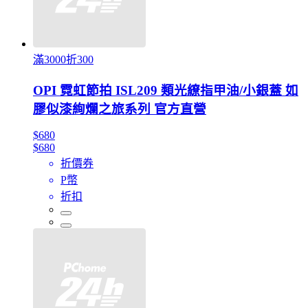
滿3000折300
OPI 霓虹節拍 ISL209 類光繚指甲油/小銀蓋 如
膠似漆絢爛之旅系列 官方直營
$680
$680
折價券
P幣
折扣