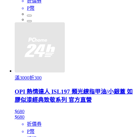
折價券
P幣
滿3000折300
OPI 熱情達人 ISL197 類光繚指甲油/小銀蓋 如
膠似漆經典致敬系列 官方直營
$680
$680
折價券
P幣