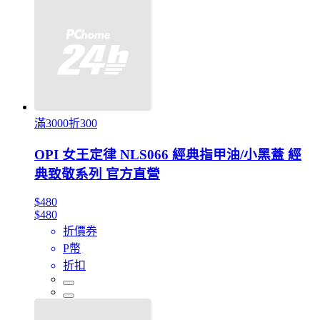
滿3000折300
OPI 女王定律 NLS066 經典指甲油/小黑蓋 經
典致敬系列 官方直營
$480
$480
折價券
P幣
折扣