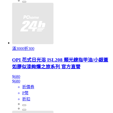
滿3000折300
OPI 花式日光浴 ISL208 類光繚指甲油/小銀蓋
如膠似漆絢爛之旅系列 官方直營
$680
$680
折價券
P幣
折扣