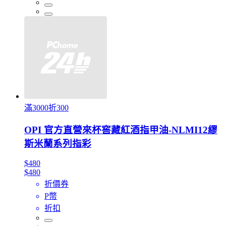
滿3000折300
OPI 官方直營來杯窖藏紅酒指甲油-NLMI12繆
斯米蘭系列指彩
$480
$480
折價券
P幣
折扣