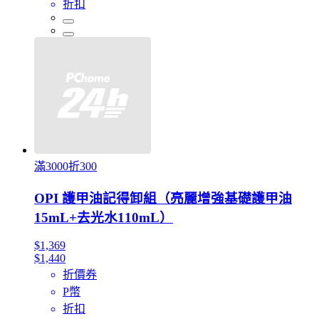
折扣
滿3000折300
OPI 護甲油記得卸組（亮麗增強基礎護甲油
15mL+去光水110mL）
$1,369
$1,440
折價券
P幣
折扣