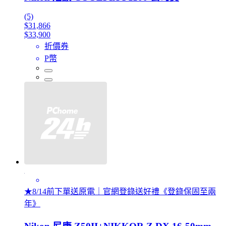
(5)
$31,866
$33,900
折價券
P幣
★8/14前下單送原電｜官網登錄送好禮《登錄保固至兩
年》