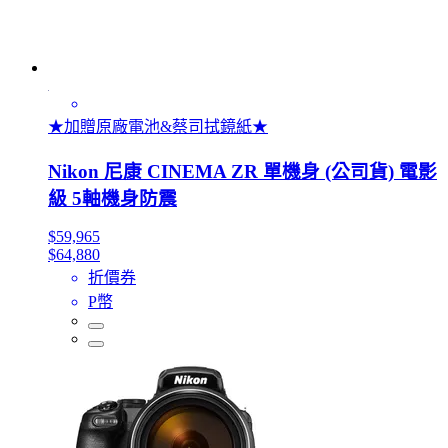
★加贈原廠電池&蔡司拭鏡紙★
Nikon 尼康 CINEMA ZR 單機身 (公司貨) 電影
級 5軸機身防震
$59,965
$64,880
折價券
P幣