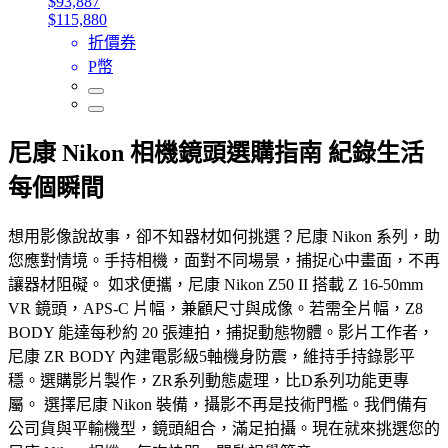
$93,887
$115,880
折價券
P幣
尼康 Nikon 相機鏡頭選購指南 紀錄生活
每個瞬間
想用影像說故事，卻不知器材如何挑選？尼康 Nikon 系列，助
您應對情境。手持相機，面對不同場景，捕捉心中畫面，不再
讓器材阻礙。 如求便攜，尼康 Nikon Z50 II 搭載 Z 16-50mm
VR 鏡頭，APS-C 片幅，兼顧尺寸與成像。若需全片幅，Z8
BODY 能達每秒約 20 張連拍，捕捉動態物體。影片工作者，
尼康 ZR BODY 內建電影級5軸機身防震，維持手持錄影平
穩。選購影片製作，ZR系列動態處理，比D系列功能更專
屬。 選擇尼康 Nikon 裝備，攝影不再是技術門檻。我們備有
公司貨與平輸機型，鏡頭組合，滿足拍攝。現在就來挑選您的