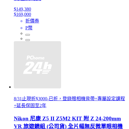
$149,380
$169,000
折價券
P幣
8/31止現折$3000-已折，登錄贈相機背帶+專屬設定課程
+延長保固至2年
Nikon 尼康 Z5 II Z5M2 KIT 附 Z 24-200mm
VR 旅遊鏡組 (公司貨) 全片幅無反微單眼相機