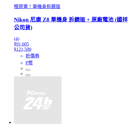
贈原電！單機身拆鏡版
Nikon 尼康 Z8 單機身 拆鏡版 + 原廠電池 (國祥
公司貨)
(4)
$91,605
$121,500
折價券
P幣