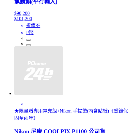
焦鏡頭(平行輸入)
$90,200
$101,200
折價券
P幣
★限量贈專用電充組+Nikon 手提袋(內含貼紙)《登錄保
固至兩年》
Nikon 尼康 COOLPIX P1100 公司貨