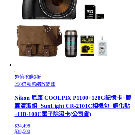
超值搶購9折
250倍動態縮放變焦
Nikon 尼康 COOLPIX P1100+128G記憶卡+膠
囊清潔組+SunLight CR-2101C相機包+鋼化貼
+HD-100C電子除濕卡(公司貨)
$34,498
$38,500