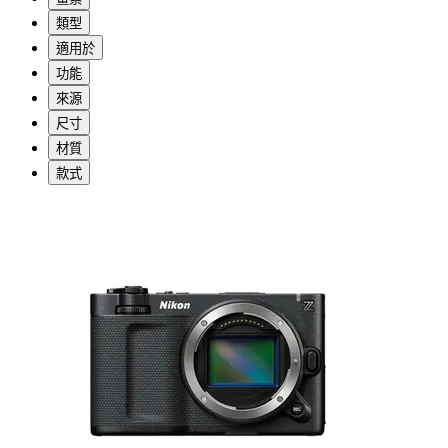
類型
適用於
功能
來源
尺寸
材質
款式