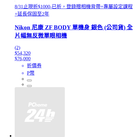
8/31止現折$1000-已折，登錄贈相機背帶+專屬設定課程
+延長保固至2年
Nikon 尼康 ZF BODY 單機身 銀色 (公司貨) 全
片幅無反微單眼相機
(2)
$54,320
$76,000
折價券
P幣