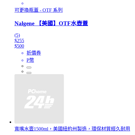
可更換瓶蓋 - OTF 系列
Nalgene 【美國】OTF水壺蓋
(5)
$255
$500
折價券
P幣
寬嘴水壼1500ml，美國紐約州製造，環保材質經久耐用