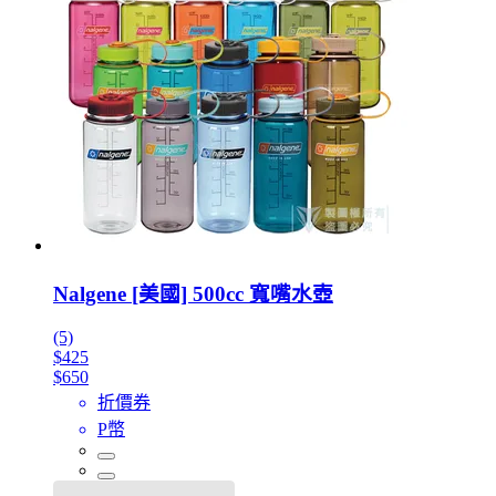
Nalgene [美國] 500cc 寬嘴水壺
(5)
$425
$650
折價券
P幣