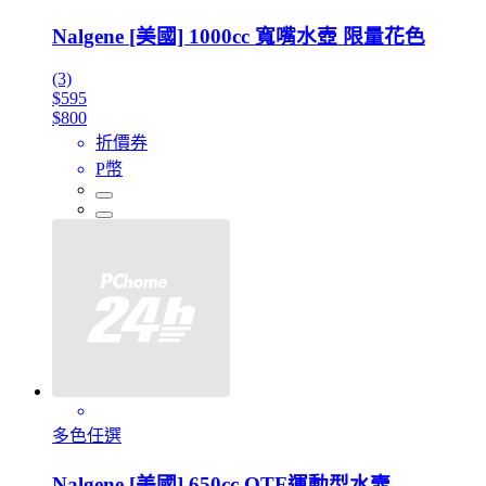
Nalgene [美國] 1000cc 寬嘴水壺 限量花色
(3)
$595
$800
折價券
P幣
多色任選
Nalgene [美國] 650cc OTF運動型水壼