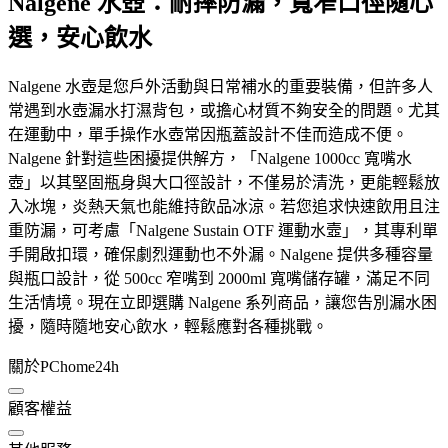
Nalgene 水壺：耐摔防漏，寬窄口徑隨心
選，安心飲水
Nalgene 水壺是您戶外活動與日常補水的重要裝備，但許多人
常遇到水壺漏水打濕背包，或擔心材質不夠安全的問題。尤其
在運動中，單手操作水壺常因瓶蓋設計不佳而造成不便。
Nalgene 針對這些困擾提供解方，「Nalgene 1000cc 寬嘴水
壺」以其堅固瓶身與大口徑設計，不僅易於清洗，更能輕鬆放
入冰塊，炎熱天氣也能維持飲品冰涼。若您追求快速飲用且注
重防漏，可考慮「Nalgene Sustain OTF 運動水壼」，其專利單
手開啟扣環，確保劇烈運動也不外漏。Nalgene 提供多種容量
與瓶口設計，從 500cc 窄嘴到 2000ml 寬嘴儲存罐，滿足不同
生活情境。現在立即選購 Nalgene 系列商品，讓您告別漏水困
擾，隨時隨地安心飲水，輕鬆應對各種挑戰。
關於PChome24h
顧客權益