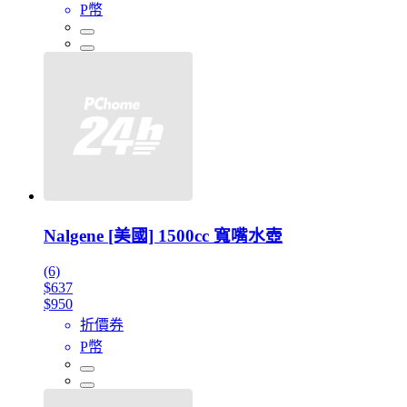
P幣
Nalgene [美國] 1500cc 寬嘴水壺
(6)
$637
$950
折價券
P幣