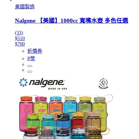
美國製造
Nalgene 【美國】1000cc 寬嘴水壺 多色任選
(33)
$510
$700
折價券
P幣