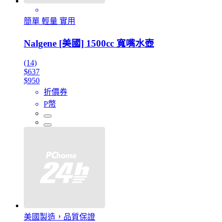
簡單 輕量 實用
Nalgene [美國] 1500cc 寬嘴水壺
(14)
$637
$950
折價券
P幣
美國製造，品質保證