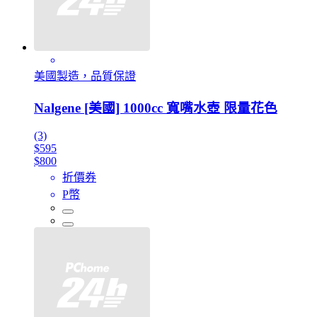
美國製造，品質保證
Nalgene [美國] 1000cc 寬嘴水壺 限量花色
(3)
$595
$800
折價券
P幣