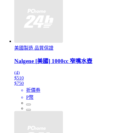
美國製造 品質保證
Nalgene [美國] 1000cc 窄嘴水壺
(4)
$510
$750
折價券
P幣