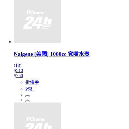
Nalgene [美國] 1000cc 寬嘴水壺
(18)
$510
$750
折價券
P幣