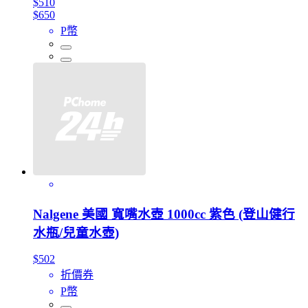
$510
$650
P幣
Nalgene 美國 寬嘴水壺 1000cc 紫色 (登山健行
水瓶/兒童水壺)
$502
折價券
P幣