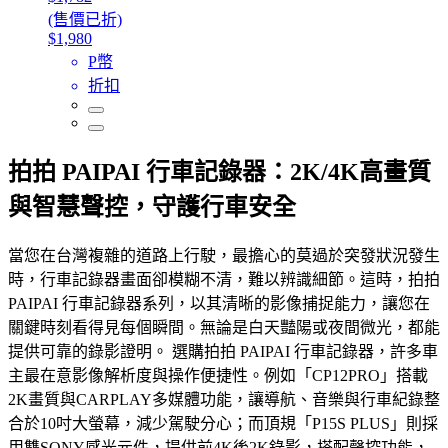
(售價已折)
$1,980
P幣
折扣
拍拍 PAIPAI 行車記錄器：2K/4K高畫質
與智慧聲控，守護行車安全
當您在台灣複雜的道路上行駛，最擔心的莫過於突發狀況發生
時，行車記錄器畫面卻模糊不清，難以辨識細節。這時，拍拍
PAIPAI 行車記錄器系列，以其清晰的影像捕捉能力，讓您在
關鍵時刻看得見每個瞬間。無論是白天豔陽或夜間微光，都能
提供可靠的錄影證明。 選購拍拍 PAIPAI 行車記錄器，許多車
主最在意影像解析度與操作便捷性。例如「CP12PRO」搭載
2K畫質與CARPLAY多媒體功能，讓導航、音樂與行車紀錄整
合於10吋大螢幕，減少駕駛分心；而頂規「P15S PLUS」則採
用雙SONY感光元件，提供前4K後2K錄影，搭配聲控功能，