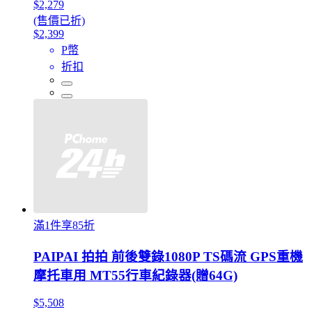
$2,279
(售價已折)
$2,399
P幣
折扣
滿1件享85折
PAIPAI 拍拍 前後雙錄1080P TS碼流 GPS重機
摩托車用 MT55行車紀錄器(贈64G)
$5,508