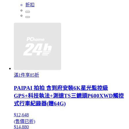
折扣
滿1件享85折
PAIPAI 拍拍 含到府安裝6K星光監控級
GPS+科技執法+測速TS三鏡頭P600XWD觸控
式行車紀錄器(贈64G)
$12,648
(售價已折)
$14,880