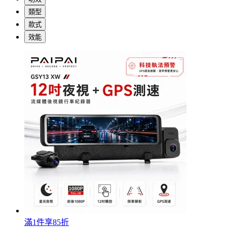
類型
款式
效能
滿1件享85折