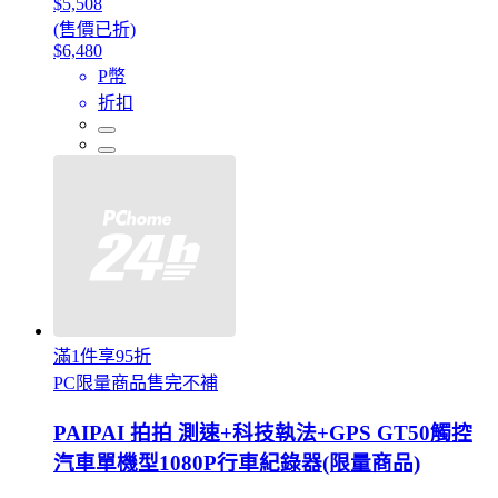
$5,508
(售價已折)
$6,480
P幣
折扣
滿1件享95折
PC限量商品售完不補
PAIPAI 拍拍 測速+科技執法+GPS GT50觸控
汽車單機型1080P行車紀錄器(限量商品)