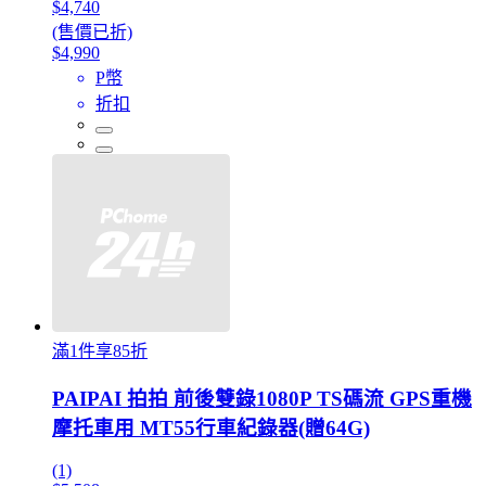
$4,740
(售價已折)
$4,990
P幣
折扣
滿1件享85折
PAIPAI 拍拍 前後雙錄1080P TS碼流 GPS重機
摩托車用 MT55行車紀錄器(贈64G)
(1)