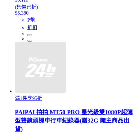
(售價已折)
$5,380
P幣
折扣
滿1件享95折
PAIPAI 拍拍 MT50 PRO 星光級雙1080P超薄
型雙鏡頭機車行車紀錄器(贈32G 隨主商品出
貨)