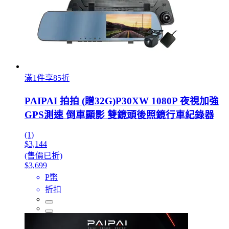
滿1件享85折
PAIPAI 拍拍 (贈32G)P30XW 1080P 夜視加強
GPS測速 倒車顯影 雙鏡頭後照鏡行車紀錄器
(1)
$3,144
(售價已折)
$3,699
P幣
折扣