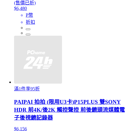
(售價已折)
$6,480
P幣
折扣
滿1件享95折
PAIPAI 拍拍 (限用U3卡)P15PLUS 雙SONY
HDR 前4K/後2K 觸控聲控 前後鏡頭流媒體電
子後視鏡記錄器
$6,156