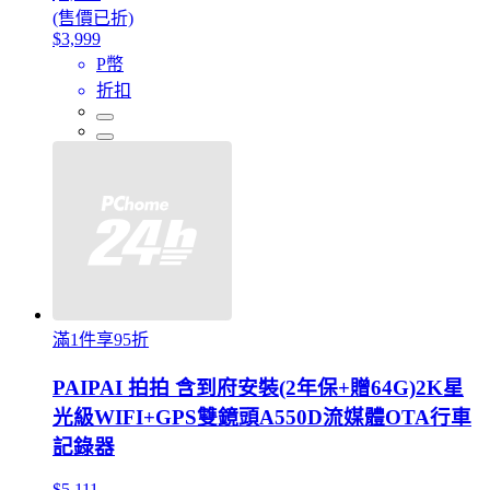
(售價已折)
$3,999
P幣
折扣
滿1件享95折
PAIPAI 拍拍 含到府安裝(2年保+贈64G)2K星
光級WIFI+GPS雙鏡頭A550D流媒體OTA行車
記錄器
$5,111