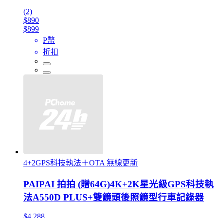
(2)
$890
$899
P幣
折扣
4+2GPS科技執法＋OTA 無線更新
PAIPAI 拍拍 (贈64G)4K+2K星光級GPS科技執
法A550D PLUS+雙鏡頭後照鏡型行車記錄器
$4,288