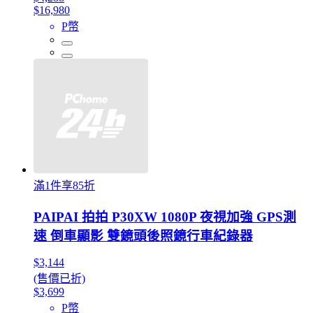
$16,980
P幣
滿1件享85折
PAIPAI 拍拍 P30XW 1080P 夜視加強 GPS測
速 倒車顯影 雙鏡頭後照鏡行車紀錄器
$3,144
(售價已折)
$3,699
P幣