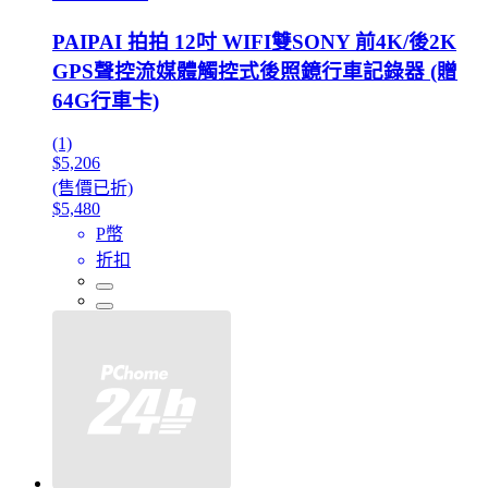
PAIPAI 拍拍 12吋 WIFI雙SONY 前4K/後2K
GPS聲控流媒體觸控式後照鏡行車記錄器 (贈
64G行車卡)
(1)
$5,206
(售價已折)
$5,480
P幣
折扣