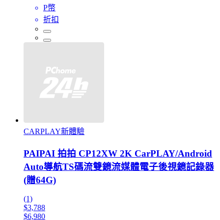
P幣
折扣
CARPLAY新體驗
PAIPAI 拍拍 CP12XW 2K CarPLAY/Android
Auto導航TS碼流雙鏡流媒體電子後視鏡記錄器
(贈64G)
(1)
$3,788
$6,980