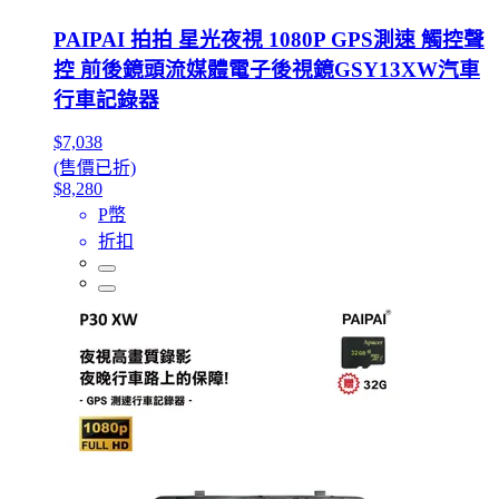
PAIPAI 拍拍 星光夜視 1080P GPS測速 觸控聲
控 前後鏡頭流媒體電子後視鏡GSY13XW汽車
行車記錄器
$7,038
(售價已折)
$8,280
P幣
折扣