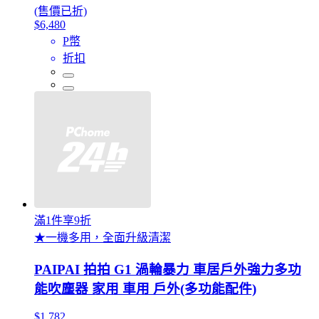
(售價已折)
$6,480
P幣
折扣
滿1件享9折
★一機多用，全面升級清潔
PAIPAI 拍拍 G1 渦輪暴力 車居戶外強力多功
能吹塵器 家用 車用 戶外(多功能配件)
$1,782