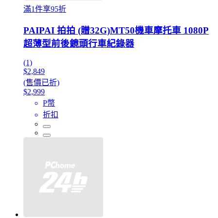
滿1件享95折
PAIPAI 拍拍 (贈32G)MT50機車摩托車 1080P
超薄型前後鏡頭行車紀錄器
(1)
$2,849
(售價已折)
$2,999
P幣
折扣