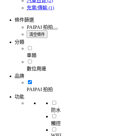
汽車百貨
(2)
充電/傳輸
(1)
條件篩選
PAIPAI 拍拍
清空條件
分類
車類
數位周邊
品牌
PAIPAI 拍拍
功能
防水
觸控
WIFI