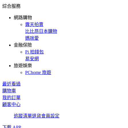
綜合服務
網路購物
露天拍賣
比比昂日本購物
媽咪愛
金融保險
Pi 拍錢包
易安網
旅遊娛樂
PChome 旅遊
最近看過
購物車
我的訂單
顧客中心
追蹤清單
退貨
會員設定
下載 APP