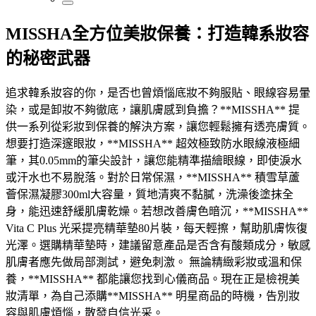
MISSHA全方位美妝保養：打造韓系妝容
的秘密武器
追求韓系妝容的你，是否也曾煩惱底妝不夠服貼、眼線容易暈
染，或是卸妝不夠徹底，讓肌膚感到負擔？**MISSHA** 提
供一系列從彩妝到保養的解決方案，讓您輕鬆擁有透亮膚質。
想要打造深邃眼妝，**MISSHA** 超效極致防水眼線液極細
筆，其0.05mm的筆尖設計，讓您能精準描繪眼線，即使淚水
或汗水也不易脫落。對於日常保濕，**MISSHA** 積雪草蘆
薈保濕凝膠300ml大容量，質地清爽不黏膩，洗澡後塗抹全
身，能迅速舒緩肌膚乾燥。若想改善膚色暗沉，**MISSHA**
Vita C Plus 光采提亮精華墊80片裝，每天輕擦，幫助肌膚恢復
光澤。選購精華墊時，建議留意產品是否含有酸類成分，敏感
肌膚者應先做局部測試，避免刺激。 無論精緻彩妝或溫和保
養，**MISSHA** 都能讓您找到心儀商品。現在正是檢視美
妝清單，為自己添購**MISSHA** 明星商品的時機，告別妝
容與肌膚煩惱，散發自信光采。