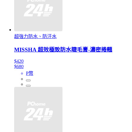
超強力防水、防汗水
MISSHA 超效極致防水睫毛膏-濃密捲翹
$420
$680
P幣