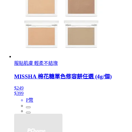
服貼肌膚 輕柔不結塊
MISSHA 棉花糖單色修容餅任選 (4g/個)
$249
$399
P幣