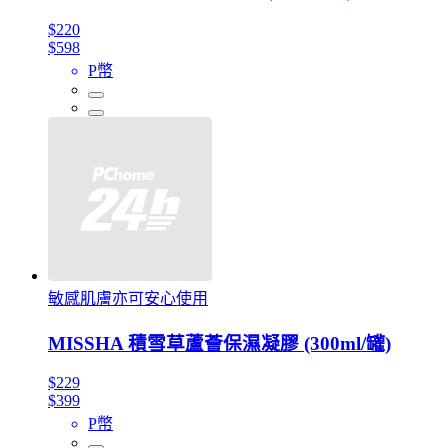
$220
$598
P幣
敏感肌膚亦可安心使用
MISSHA 積雪草蘆薈保濕凝膠 (300ml/罐)
$229
$399
P幣