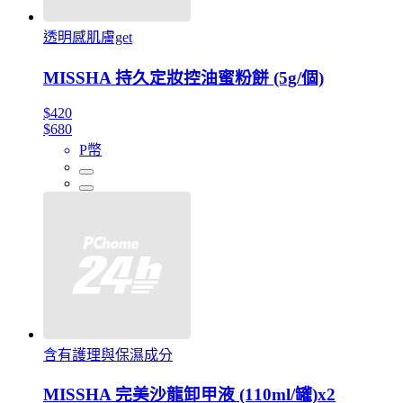
透明感肌膚get
MISSHA 持久定妝控油蜜粉餅 (5g/個)
$420
$680
P幣
含有護理與保濕成分
MISSHA 完美沙龍卸甲液 (110ml/罐)x2