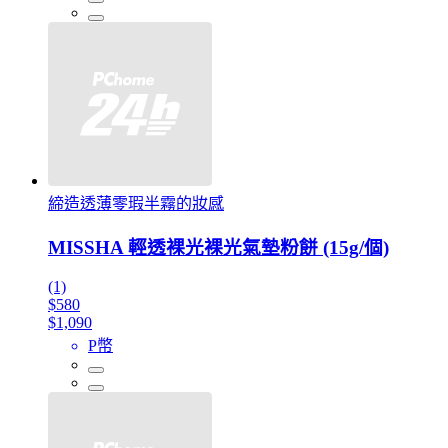
締造透薄零瑕半霧的妝感
MISSHA 輕透裸光裸光氣墊粉餅 (15g/個)
(1)
$580
$1,090
P幣