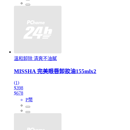
溫和卸除 清爽不油膩
MISSHA 完美眼唇卸妝油155mlx2
(1)
$398
$678
P幣