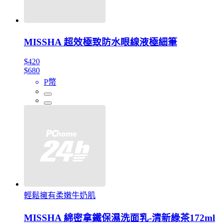
MISSHA 超效極致防水眼線液極細筆
$420
$680
P幣
輕鬆擁有柔嫩牛奶肌
MISSHA 綿密拿鐵保濕洗面乳-清新綠茶172ml