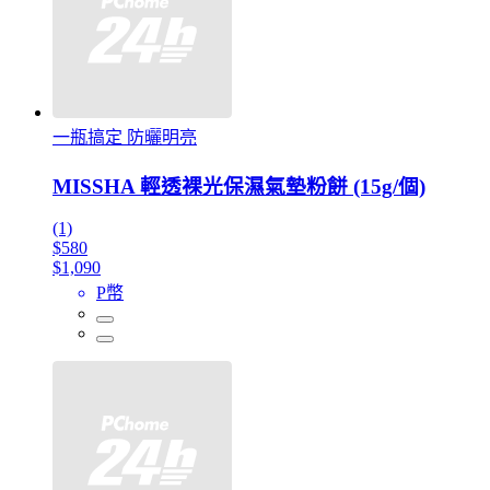
一瓶搞定 防曬明亮
MISSHA 輕透裸光保濕氣墊粉餅 (15g/個)
(1)
$580
$1,090
P幣