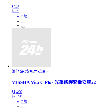
$248
$339
P幣
維他命C安瓶界話題王
MISSHA Vita C Plus 光采修護緊緻安瓶x2
$1,400
$2,598
P幣