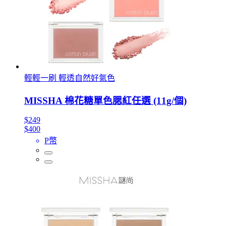
輕輕一刷 輕透自然好氣色
MISSHA 棉花糖單色腮紅任選 (11g/個)
$249
$400
P幣