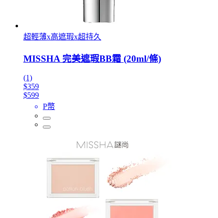
超輕薄x高遮瑕x超持久
MISSHA 完美遮瑕BB霜 (20ml/條)
(1)
$359
$599
P幣