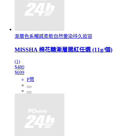
漸層色系觸感柔軟自然暈染持久妝容
MISSHA 棉花糖漸層腮紅任選 (11g/個)
(1)
$480
$699
P幣