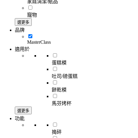
家庭清潔/紙品
寵物
選更多
品牌
MasterClass
適用於
蛋糕模
吐司/磅蛋糕
餅乾模
馬芬烤杯
選更多
功能
搗碎