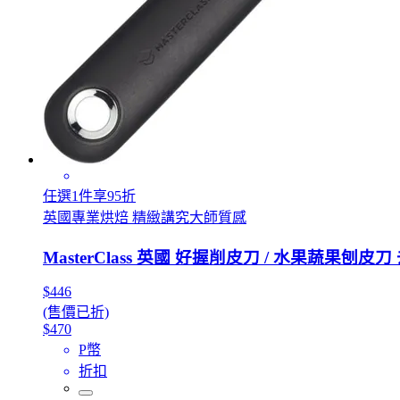
任選1件享95折
英國專業烘焙 精緻講究大師質感
MasterClass 英國 好握削皮刀 / 水果蔬果刨
$446
(售價已折)
$470
P幣
折扣