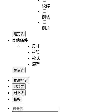
絞碎
刨絲
刨片
選更多
其他條件
尺寸
材質
款式
類型
選更多
推薦排序
熱銷度
新上架
價格