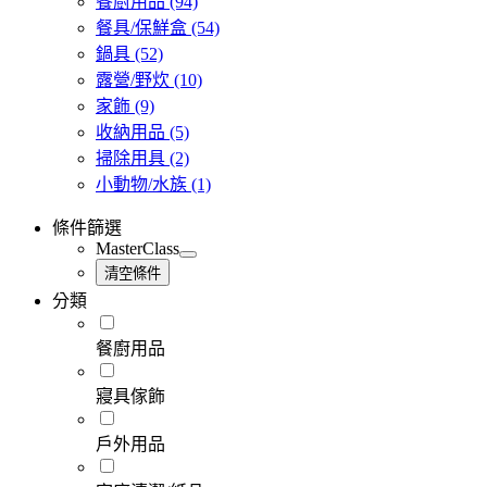
餐廚用品
(94)
餐具/保鮮盒
(54)
鍋具
(52)
露營/野炊
(10)
家飾
(9)
收納用品
(5)
掃除用具
(2)
小動物/水族
(1)
條件篩選
MasterClass
清空條件
分類
餐廚用品
寢具傢飾
戶外用品