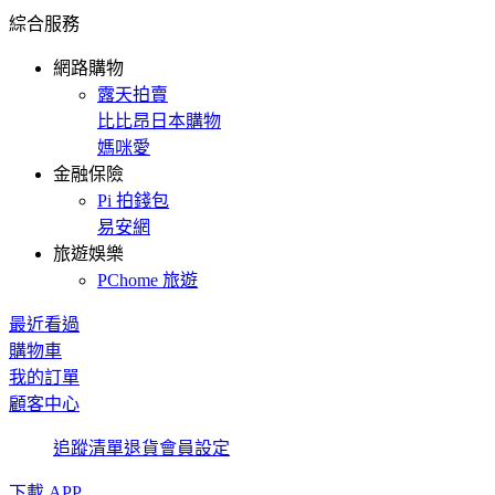
綜合服務
網路購物
露天拍賣
比比昂日本購物
媽咪愛
金融保險
Pi 拍錢包
易安網
旅遊娛樂
PChome 旅遊
最近看過
購物車
我的訂單
顧客中心
追蹤清單
退貨
會員設定
下載 APP