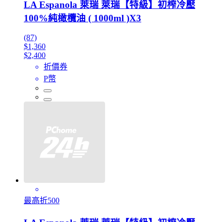
LA Espanola 萊瑞 萊瑞【特級】初榨冷壓
100%純橄欖油 ( 1000ml )X3
(87)
$1,360
$2,400
折價券
P幣
最高折500