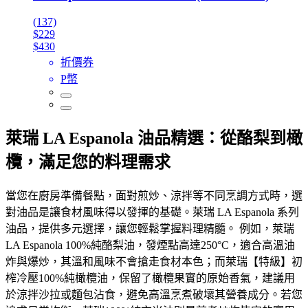
(137)
$229
$430
折價券
P幣
萊瑞 LA Espanola 油品精選：從酪梨到橄
欖，滿足您的料理需求
當您在廚房準備餐點，面對煎炒、涼拌等不同烹調方式時，選
對油品是讓食材風味得以發揮的基礎。萊瑞 LA Espanola 系列
油品，提供多元選擇，讓您輕鬆掌握料理精髓。 例如，萊瑞
LA Espanola 100%純酪梨油，發煙點高達250°C，適合高溫油
炸與爆炒，其溫和風味不會搶走食材本色；而萊瑞【特級】初
榨冷壓100%純橄欖油，保留了橄欖果實的原始香氣，建議用
於涼拌沙拉或麵包沾食，避免高溫烹煮破壞其營養成分。若您