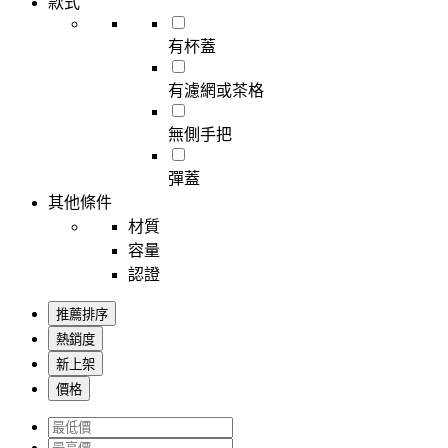
款式
有杯蓋
有濾網或茶格
無側手把
彈蓋
其他條件
材質
容量
認證
推薦排序
熱銷度
新上架
價格