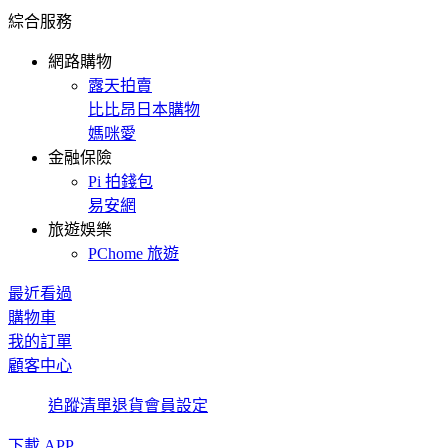
綜合服務
網路購物
露天拍賣
比比昂日本購物
媽咪愛
金融保險
Pi 拍錢包
易安網
旅遊娛樂
PChome 旅遊
最近看過
購物車
我的訂單
顧客中心
追蹤清單
退貨
會員設定
下載 APP