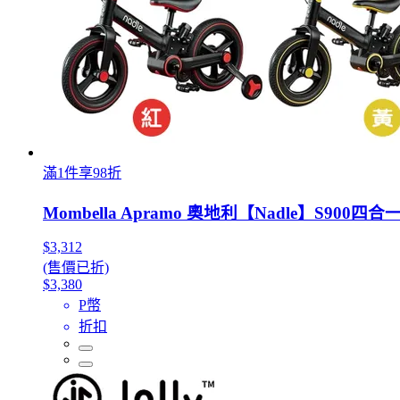
滿1件享98折
Mombella Apramo 奧地利【Nadle】S900
$3,312
(售價已折)
$3,380
P幣
折扣