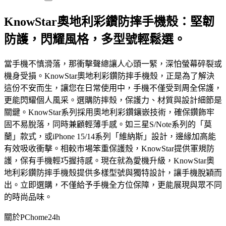
KnowStar奧地利彩鑽防摔手機殼：堅韌
防護，閃耀風格，多型號輕鬆選。
當手機不慎滑落，那衝擊聲總讓人心頭一緊，深怕螢幕碎裂或
機身受損。KnowStar奧地利彩鑽防摔手機殼，正是為了解決
這份不安而生，讓您在日常使用中，手機不僅受到周全保護，
更能閃耀個人風采。選購防摔殼，保護力、材質與設計細節是
關鍵。KnowStar系列採用奧地利彩鑽鑲嵌技術，確保鑽飾牢
固不易脫落，同時兼顧輕薄手感。如三星S/Note系列的「莫
蘭」款式，或iPhone 15/14系列「維納斯」設計，邊緣加高能
有效吸收衝擊。相較市場笨重保護殼，KnowStar提供軍規防
護，保有手機輕巧握持感。現在就為愛機升級，KnowStar奧
地利彩鑽防摔手機殼提供多樣型號與獨特設計，讓手機脫穎而
出。立即選購，不僅給予手機全方位保障，更能展現與眾不同
的時尚品味。
關於PChome24h