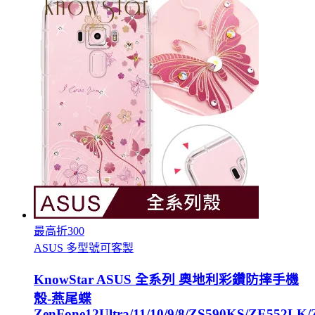
最高折300
ASUS 多型號可客製
KnowStar ASUS 全系列 奧地利彩鑽防摔手機
殼-燕尾蝶
ZenFone12Ultra/11/10/9/8/ZS590KS/ZE552L