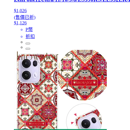
$1,026
(售價已折)
$1,126
P幣
折扣