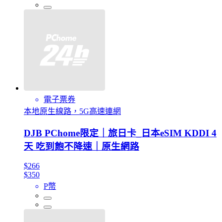
電子票券
本地原生線路，5G高速連網
DJB PChome限定｜旅日卡_日本eSIM KDDI 4
天 吃到飽不降速｜原生網路
$266
$350
P幣