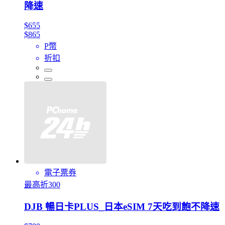
降速
$655
$865
P幣
折扣
電子票券
最高折300
DJB 暢日卡PLUS_日本eSIM 7天吃到飽不降速