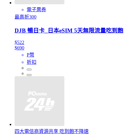
電子票券
最高折300
DJB 暢日卡_日本eSIM 5天無限流量吃到飽
$522
$690
P幣
折扣
四大電信商資源共享 吃到飽不降速