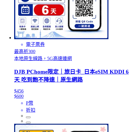
電子票券
最高折300
本地原生線路，5G高速連網
DJB PChome限定｜旅日卡_日本eSIM KDDI 6
天 吃到飽不降速｜原生網路
$456
$600
P幣
折扣