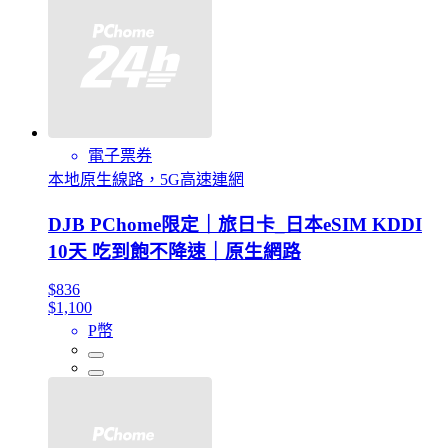
電子票券
本地原生線路，5G高速連網
DJB PChome限定｜旅日卡_日本eSIM KDDI
10天 吃到飽不降速｜原生網路
$836
$1,100
P幣