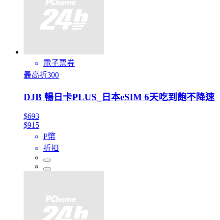
電子票券
最高折300
DJB 暢日卡PLUS_日本eSIM 6天吃到飽不降速
$693
$915
P幣
折扣