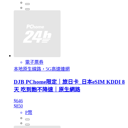
電子票券
本地原生線路，5G高速連網
DJB PChome限定｜旅日卡_日本eSIM KDDI 8
天 吃到飽不降速｜原生網路
$646
$850
P幣