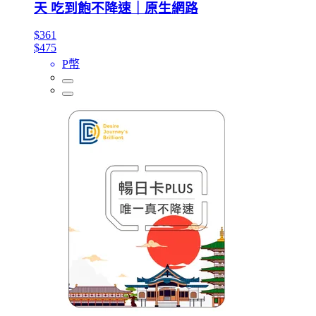
天 吃到飽不降速｜原生網路
$361
$475
P幣