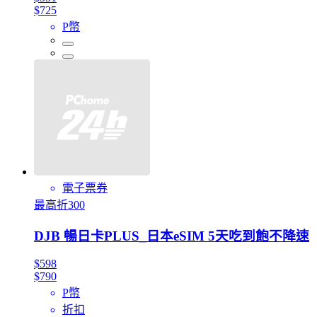
$725
P幣
電子票券
最高折300
DJB 暢日卡PLUS_日本eSIM 5天吃到飽不降速
$598
$790
P幣
折扣