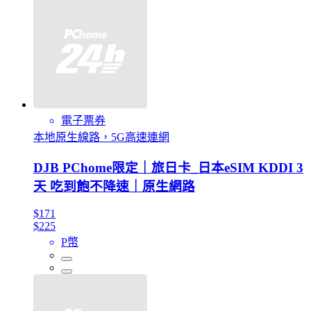
電子票券
本地原生線路，5G高速連網
DJB PChome限定｜旅日卡_日本eSIM KDDI 3
天 吃到飽不降速｜原生網路
$171
$225
P幣