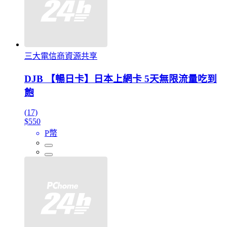
三大電信商資源共享
DJB 【暢日卡】日本上網卡 5天無限流量吃到
飽
(17)
$550
P幣