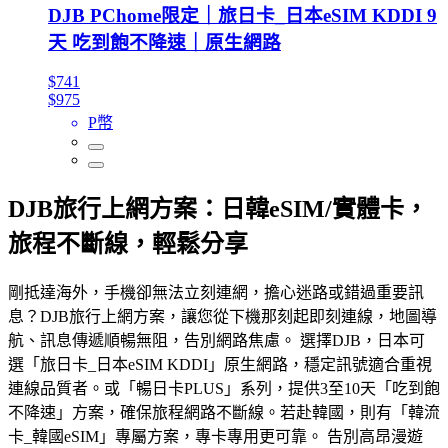
DJB PChome限定｜旅日卡_日本eSIM KDDI 9
天 吃到飽不降速｜原生網路
$741
$975
P幣
DJB旅行上網方案：日韓eSIM/實體卡，
旅程不斷線，輕鬆分享
剛抵達海外，手機卻無法立刻連網，擔心迷路或錯過重要訊
息？DJB旅行上網方案，讓您從下機那刻起即刻連線，地圖導
航、訊息傳遞順暢無阻，告別網路焦慮。 選擇DJB，日本可
選「旅日卡_日本eSIM KDDI」原生網路，穩定訊號適合重視
連線品質者。或「暢日卡PLUS」系列，提供3至10天「吃到飽
不降速」方案，確保旅程網路不斷線。若赴韓國，則有「韓流
卡_韓國eSIM」專屬方案，專卡專用更可靠。 告別高昂漫遊