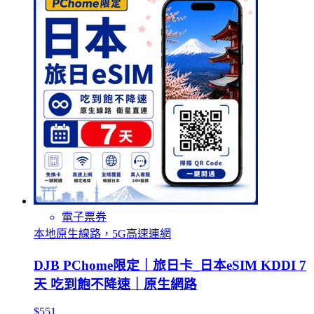
電子票券
本地原生線路，5G高速連網
DJB PChome限定｜旅日卡_日本eSIM KDDI 7
天 吃到飽不降速｜原生網路
$551