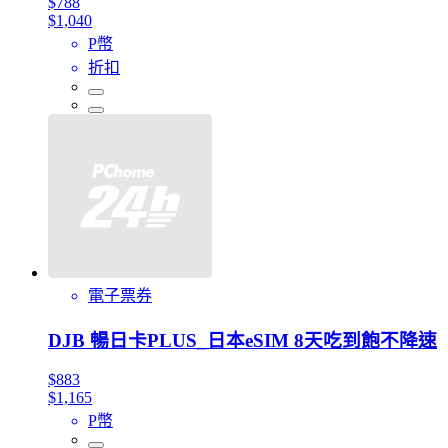
$788
$1,040
P幣
折扣
電子票券
DJB 暢日卡PLUS_日本eSIM 8天吃到飽不降速
$883
$1,165
P幣