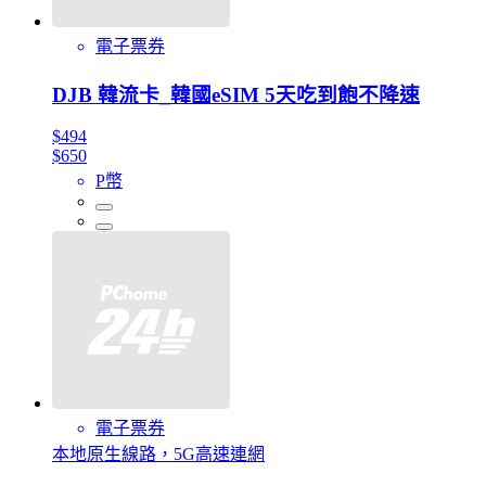
電子票券
DJB 韓流卡_韓國eSIM 5天吃到飽不降速
$494
$650
P幣
電子票券
本地原生線路，5G高速連網