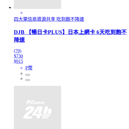
四大電信商資源共享 吃到飽不降速
DJB 【暢日卡PLUS】日本上網卡 6天吃到飽不
降速
(79)
$730
$915
P幣