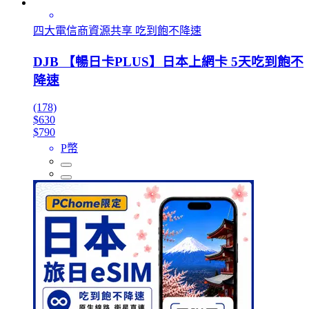
四大電信商資源共享 吃到飽不降速
DJB 【暢日卡PLUS】日本上網卡 5天吃到飽不
降速
(178)
$630
$790
P幣