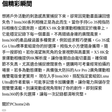
個精彩瞬間
想將戶外活動的刺激感真實捕捉下來，卻常因晃動畫面讓回憶
失色？Insta360系列相機正是為此而生。當你手持Go 3S拇指防
抖相機在公園奔跑，或將X5 8K全景運動相機固定於機車上，
它能穩定記錄下每一個畫面，不再錯過身邊的廣闊風景。
Insta360的產品線涵蓋多種需求，例如追求輕巧便攜，Go 3S或
Go Ultra標準套組是你的好選擇，拇指大小方便隨身攜帶，隨
手一按即拍。若你渴望無死角的全景視野與高畫質，X5 8K全
景運動相機提供8K解析度，讓你後期自由裁切畫面，確保細
節不失真，尤其適合捕捉遼闊景色。選購時可考量經常拍攝的
場景，若多為動態運動，具備強大防抖的Ace Pro 2廣角運動相
機雙電版會更實用。 現在入手Insta360，搭配指定套組如Luna
Ultra創作者套裝，可能享記憶卡加購優惠，讓你電力與儲存空
間雙雙滿載。別讓晃動或視角限制了你的創作，即刻探索
Insta360的多元選擇，讓每一次記錄都清晰完整。
關於PChome24h