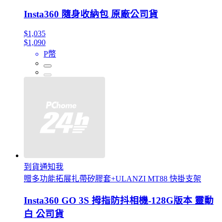
Insta360 隨身收納包 原廠公司貨
$1,035
$1,090
P幣
到貨通知我
贈多功能拓展扎帶矽膠套+ULANZI MT88 快掛支架
Insta360 GO 3S 拇指防抖相機-128G版本 靈動
白 公司貨