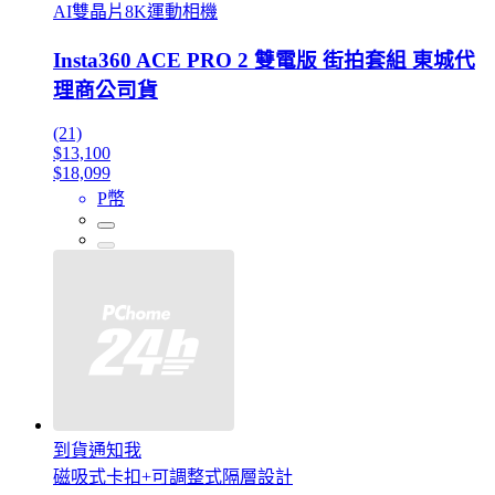
AI雙晶片8K運動相機
Insta360 ACE PRO 2 雙電版 街拍套組 東城代
理商公司貨
(21)
$13,100
$18,099
P幣
到貨通知我
磁吸式卡扣+可調整式隔層設計