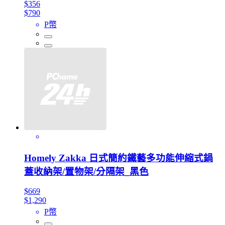
$356
$790
P幣
Homely Zakka 日式簡約鐵藝多功能伸縮式鍋
蓋收納架/置物架/分隔架_黑色
$669
$1,290
P幣