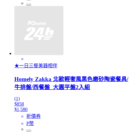
★一日三餐美器相伴
Homely Zakka 北歐輕奢風黑色磨砂陶瓷餐具/
牛排盤/西餐盤_大圓平盤2入組
(1)
$858
$1,580
折價券
P幣