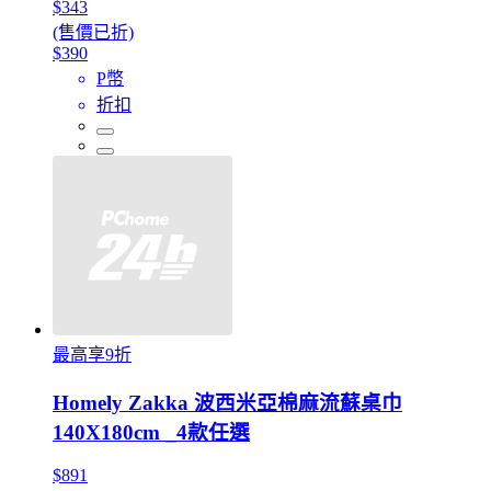
$343
(售價已折)
$390
P幣
折扣
最高享9折
Homely Zakka 波西米亞棉麻流蘇桌巾
140X180cm _4款任選
$891