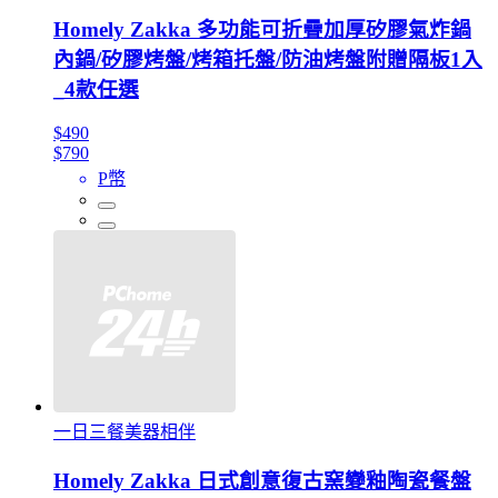
Homely Zakka 多功能可折疊加厚矽膠氣炸鍋
內鍋/矽膠烤盤/烤箱托盤/防油烤盤附贈隔板1入
_4款任選
$490
$790
P幣
一日三餐美器相伴
Homely Zakka 日式創意復古窯變釉陶瓷餐盤