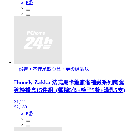
P幣
一份禮，不僅承載心意，更彰顯品味
Homely Zakka 法式馬卡龍雅奢禮藏系列陶瓷
碗筷禮盒15件組_(餐碗5個+筷子5雙+湯匙5支)
$1,111
$2,180
P幣