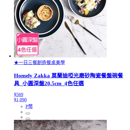
★一日三餐創造餐桌美學
Homely Zakka 莫蘭迪啞光磨砂陶瓷餐盤碗餐
具_小圓深盤20.5cm_4色任選
$569
$1,090
P幣