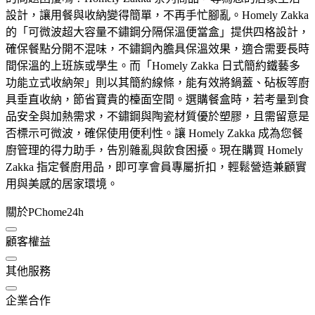
設計，讓用餐與收納變得簡單，不再手忙腳亂。Homely Zakka
的「可微波超大容量不鏽鋼分隔保溫便當盒」提供四格設計，
確保餐點分開不混味，不鏽鋼內膽具保溫效果，適合需要長時
間保溫的上班族或學生。而「Homely Zakka 日式簡約鐵藝多
功能立式收納架」則以其簡約線條，能有效將鍋蓋、砧板等廚
具垂直收納，節省寶貴的檯面空間。選購餐盒時，若考量到食
品安全與加熱需求，不鏽鋼與陶瓷材質優於塑膠，且需留意是
否標示可微波，確保使用便利性。讓 Homely Zakka 成為您餐
廚管理的得力助手，告別雜亂與飲食困擾。現在購買 Homely
Zakka 指定餐廚用品，即可享會員專屬折扣，輕鬆營造兼顧實
用與美感的居家環境。
關於PChome24h
顧客權益
其他服務
企業合作