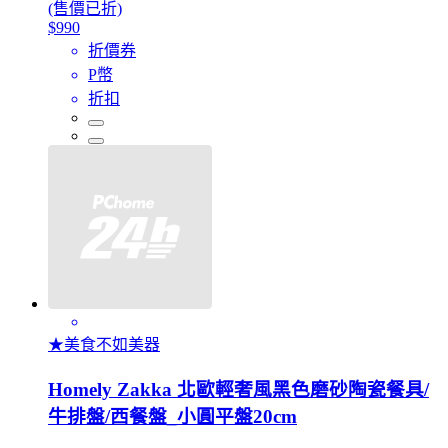
(售價已折)
$990
折價券
P幣
折扣
★美食不如美器
Homely Zakka 北歐輕奢風黑色磨砂陶瓷餐具/
牛排盤/西餐盤_小圓平盤20cm