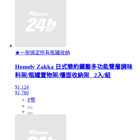
★一架搞定所有瓶罐收納
Homely Zakka 日式簡約鐵藝多功能雙層調味
料架/瓶罐置物架/檯面收納架 _2入/組
$1,124
$1,780
P幣