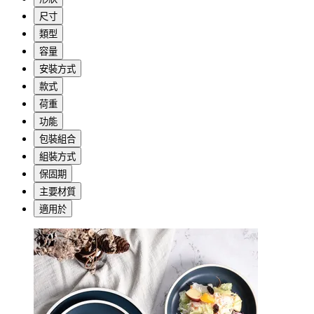
尺寸
類型
容量
安裝方式
款式
荷重
功能
包裝組合
組裝方式
保固期
主要材質
適用於