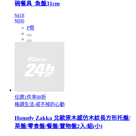
碗餐具_魚盤31cm
$418
$890
P幣
任選1件享88折
格調生活-戒不掉的心動
Homely Zakka 北歐原木感仿木紋長方形托盤/
茶盤/零食盤/餐盤/置物盤2入/組(小)