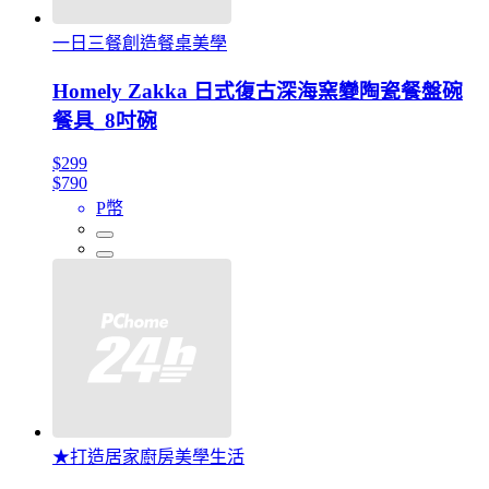
一日三餐創造餐桌美學
Homely Zakka 日式復古深海窯變陶瓷餐盤碗
餐具_8吋碗
$299
$790
P幣
★打造居家廚房美學生活