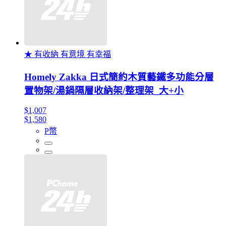
★ 有收納 有意境 有幸福
Homely Zakka 日式簡約木質藝鐵多功能分層
置物架/湯鍋隔層收納架/整理架_大+小
$1,007
$1,580
P幣