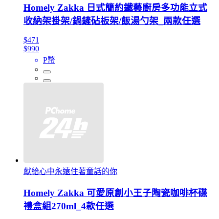
Homely Zakka 日式簡約鐵藝廚房多功能立式
收納架掛架/鍋鏟砧板架/飯湯勺架_兩款任選
$471
$990
P幣
獻給心中永遠住著童話的你
Homely Zakka 可愛原創小王子陶瓷咖啡杯碟
禮盒組270ml_4款任選