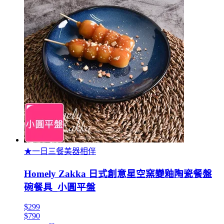
★一日三餐美器相伴
Homely Zakka 日式創意星空窯變釉陶瓷餐盤
碗餐具_小圓平盤
$299
$790