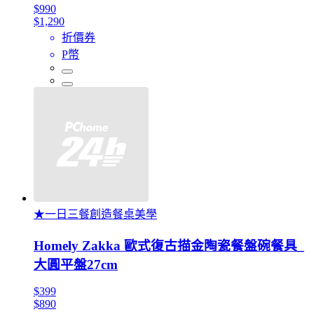
$990
$1,290
折價券
P幣
★一日三餐創造餐桌美學
Homely Zakka 歐式復古描金陶瓷餐盤碗餐具_
大圓平盤27cm
$399
$890