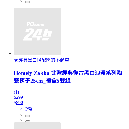
★經典黑白搭配簡約不簡單
Homely Zakka 北歐經典復古黑白浪漫系列陶
瓷筷子25cm_禮盒5雙組
(1)
$299
$890
P幣