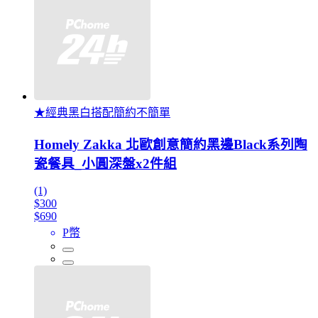
★經典黑白搭配簡約不簡單
Homely Zakka 北歐創意簡約黑邊Black系列陶
瓷餐具_小圓深盤x2件組
(1)
$300
$690
P幣