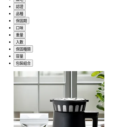
認證
品種
保固期
口味
重量
入數
保固種類
容量
包裝組合