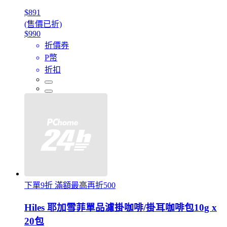
$891
(售價已折)
$990
折價券
P幣
折扣
下單9折 滿額最高再折500
Hiles 耶加雪菲單品濾掛咖啡/掛耳咖啡包10g x
20包