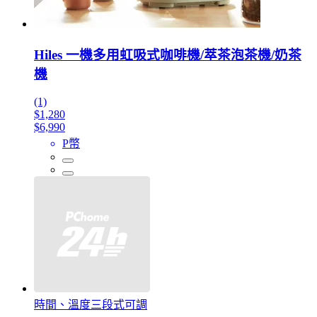
Hiles 一機多用虹吸式咖啡機/萃茶泡茶機/奶茶
機
(1)
$1,280
$6,990
P幣
時間、溫度三段式可調