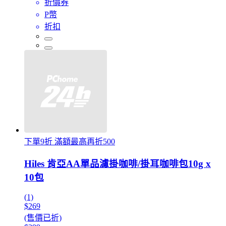
折價券
P幣
折扣
下單9折 滿額最高再折500
Hiles 肯亞AA單品濾掛咖啡/掛耳咖啡包10g x
10包
(1)
$269
(售價已折)