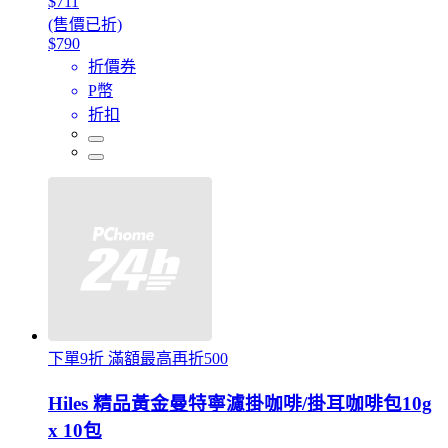
$711
(售價已折)
$790
折價券
P幣
折扣
下單9折 滿額最高再折500
Hiles 精品黃金曼特寧濾掛咖啡/掛耳咖啡包10g
x 10包