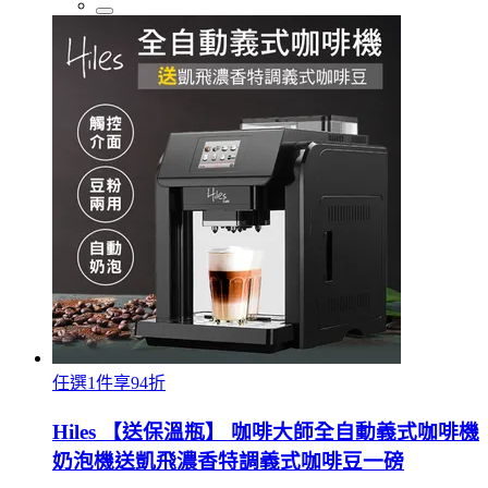
任選1件享94折
Hiles 【送保溫瓶】 咖啡大師全自動義式咖啡機
奶泡機送凱飛濃香特調義式咖啡豆一磅