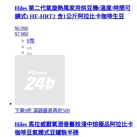
Hiles 第二代氣旋熱風家用烘豆機(溫度/時間可
調式) HE-HRT2 含1公斤阿拉比卡咖啡生豆
$6,990
$7,980
P幣
下單9折 滿額最高再折500
Hiles 馬拉威厭氧酒香藝妓淺中焙極品阿拉比卡
咖啡豆氣閥式豆罐裝半磅