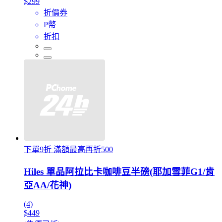
$299
折價券
P幣
折扣
下單9折 滿額最高再折500
Hiles 單品阿拉比卡咖啡豆半磅(耶加雪菲G1/肯
亞AA/花神)
(4)
$449