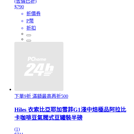
(售價已折)
$790
折價券
P幣
折扣
下單9折 滿額最高再折500
Hiles 衣索比亞耶加雪菲G1淺中焙極品阿拉比
卡咖啡豆氣閥式豆罐裝半磅
(1)