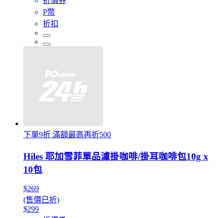
折價券
P幣
折扣
下單9折 滿額最高再折500
Hiles 耶加雪菲單品濾掛咖啡/掛耳咖啡包10g x
10包
$269
(售價已折)
$299