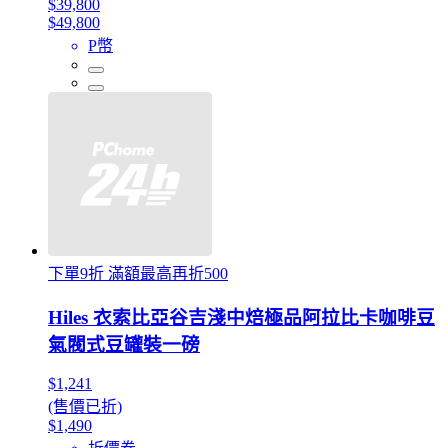
$39,800
$49,800
P幣
下單9折 滿額最高再折500
Hiles 衣索比亞谷吉淺中焙極品阿拉比卡咖啡豆
氣閥式豆罐裝一磅
$1,241
(售價已折)
$1,490