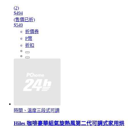
(2)
$494
(售價已折)
$549
折價券
P幣
折扣
時間、溫度三段式可調
Hiles 咖啡豪華組氣旋熱風第二代可調式家用烘