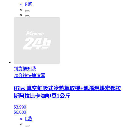
P幣
到貨通知我
20分鐘快速冷萃
Hiles 真空虹吸式冷熱萃取機+凱飛現烘宏都拉
斯阿拉比卡咖啡豆1公斤
$3,990
$6,080
P幣