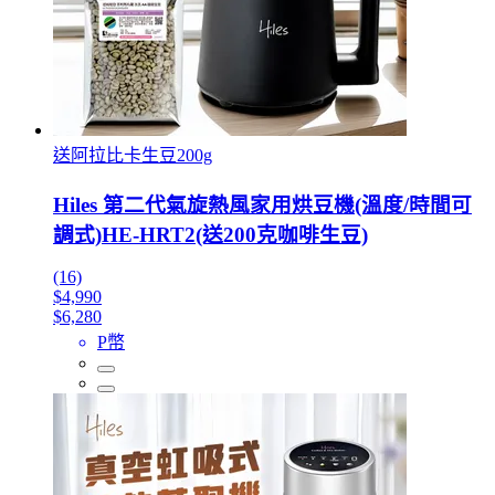
送阿拉比卡生豆200g
Hiles 第二代氣旋熱風家用烘豆機(溫度/時間可
調式)HE-HRT2(送200克咖啡生豆)
(16)
$4,990
$6,280
P幣