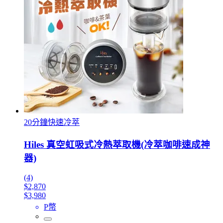
20分鐘快速冷萃
Hiles 真空虹吸式冷熱萃取機(冷萃咖啡速成神
器)
(4)
$2,870
$3,980
P幣