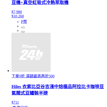
豆機+真空虹吸式冷熱萃取機
$7,980
$10,260
P幣
下單9折 滿額最高再折500
Hiles 衣索比亞谷吉淺中焙極品阿拉比卡咖啡豆
氣閥式豆罐裝半磅
$711