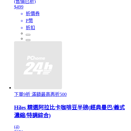
(售價已折)
$499
折價券
P幣
折扣
下單9折 滿額最高再折500
Hiles 精選阿拉比卡咖啡豆半磅(經典曼巴/義式
濃縮/特調綜合)
(4)