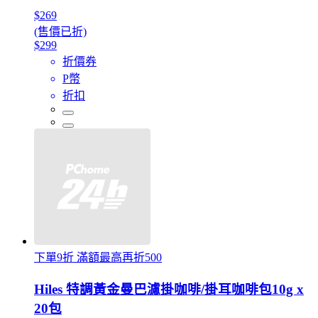
$269
(售價已折)
$299
折價券
P幣
折扣
下單9折 滿額最高再折500
Hiles 特調黃金曼巴濾掛咖啡/掛耳咖啡包10g x
20包