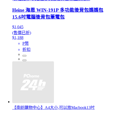
Heine 海恩 WIN-191P 多功能後背包媽媽包
15.6吋電腦後背包筆電包
$1,045
(售價已折)
$1,188
P幣
折扣
【南紡購物中心】A4大小,可以放Macbook13吋