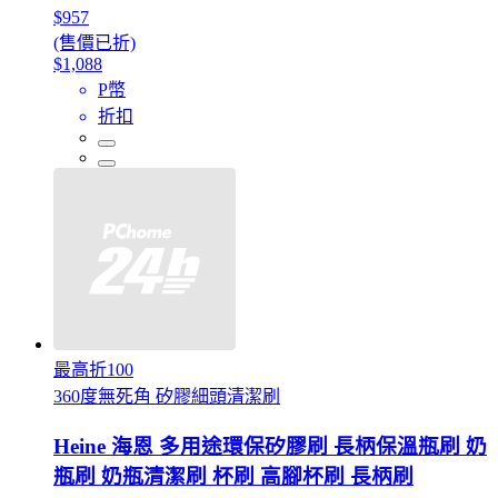
$957
(售價已折)
$1,088
P幣
折扣
最高折100
360度無死角 矽膠細頭清潔刷
Heine 海恩 多用途環保矽膠刷 長柄保溫瓶刷 奶
瓶刷 奶瓶清潔刷 杯刷 高腳杯刷 長柄刷