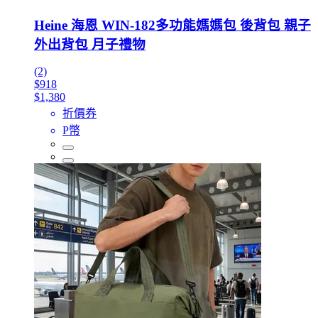
Heine 海恩 WIN-182多功能媽媽包 後背包 親子
外出背包 月子禮物
(2)
$918
$1,380
折價券
P幣