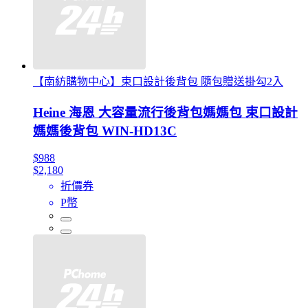
【南紡購物中心】束口設計後背包 隨包贈送掛勾2入
Heine 海恩 大容量流行後背包媽媽包 束口設計
媽媽後背包 WIN-HD13C
$988
$2,180
折價券
P幣