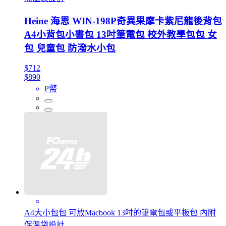
Heine 海恩 WIN-198P奇異果摩卡紫尼龍後背包
A4小背包小書包 13吋筆電包 校外教學包包 女
包 兒童包 防潑水小包
$712
$890
P幣
A4大小包包 可放Macbook 13吋的筆電包或平板包 內附
保溫袋設計