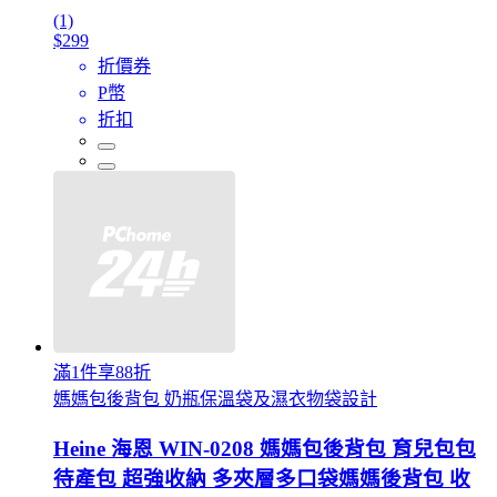
(1)
$299
折價券
P幣
折扣
滿1件享88折
媽媽包後背包 奶瓶保溫袋及濕衣物袋設計
Heine 海恩 WIN-0208 媽媽包後背包 育兒包包
待產包 超強收納 多夾層多口袋媽媽後背包 收