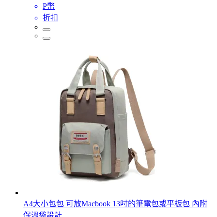
P幣
折扣
A4大小包包 可放Macbook 13吋的筆電包或平板包 內附
保溫袋設計