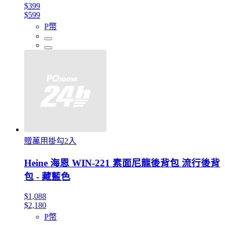
$399
$599
P幣
贈萬用掛勾2入
Heine 海恩 WIN-221 素面尼龍後背包 流行後背
包 - 藏藍色
$1,088
$2,180
P幣