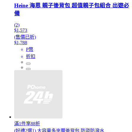
Heine 海恩 親子後背包 超值親子包組合 出遊必
備
(2)
$1,573
(售價已折)
$1,788
P幣
折扣
滿1件享88折
(好禮2選1) 大容量多夾層後背包 防盜防潑水