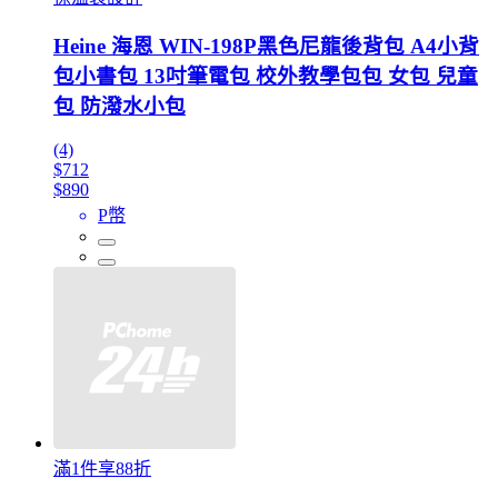
Heine 海恩 WIN-198P黑色尼龍後背包 A4小背
包小書包 13吋筆電包 校外教學包包 女包 兒童
包 防潑水小包
(4)
$712
$890
P幣
滿1件享88折