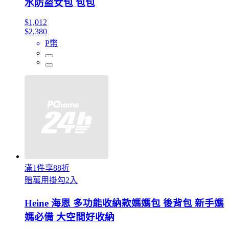
水防盜女包 包包
$1,012
$2,380
P幣
滿1件享88折
贈萬用掛勾2入
Heine 海恩 多功能收納款媽媽包 後背包 新手媽
媽必備 大空間好收納