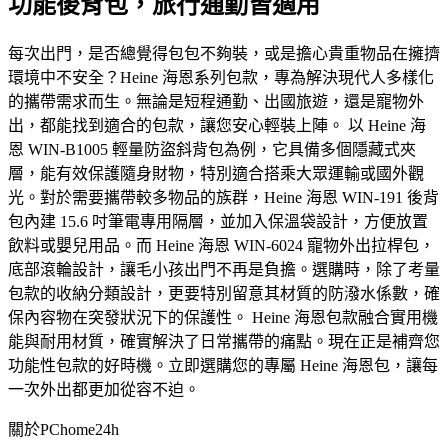
功能後背包，旅行通勤皆適用
每次出門，是否總覺得包包不夠裝，或是擔心貴重物品在擁擠
環境中不安全？Heine 海恩系列包款，專為解決現代人多樣化
的攜帶需求而生。無論是短程通勤、出國旅遊，還是寵物外
出，都能找到適合的包款，讓您安心輕裝上陣。 以 Heine 海
恩 WIN-B1005 輕量防盜斜背包為例，它具備多個隱藏式夾
層，能有效保護隨身財物，特別適合搭乘大眾運輸或國外觀
光。對於需要攜帶較多物品的族群，Heine 海恩 WIN-191 後背
包內建 15.6 吋筆電專用隔層，並加入保溫袋設計，方便放置
飲料或嬰兒用品。而 Heine 海恩 WIN-6024 寵物外出拉桿包，
底部滾輪設計，讓毛小孩出門不再是負擔。選購時，除了考量
包款的收納分類設計，更要特別留意其材質的防潑水係數，確
保內容物在突發狀況下的保護性。 Heine 海恩包款融合實用機
能與耐用材質，確實解決了日常攜帶的痛點。現在正是補齊您
功能性包款的好時機。立即選購您的專屬 Heine 海恩包，讓每
一次外出都更加從容不迫。
關於PChome24h