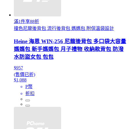
滿1件享88折
撞色尼龍後背包 流行後背包 媽媽包 附保溫袋設計
Heine 海恩 WIN-256 尼龍後背包 多口袋大容量
媽媽包 新手媽媽包 月子禮物 收納款背包 防潑
水防盜女包 包包
$957
(售價已折)
$1,088
P幣
折扣