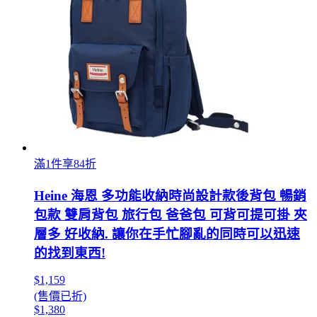
滿1件享84折
Heine 海恩 多功能收納時尚設計款後背包 暢銷
包款 雙肩背包 旅行包 爸爸包 可背可提可掛 夾
層多 好收納. 讓你在手忙腳亂的同時可以迅速
的找到東西!
$1,159
(售價已折)
$1,380