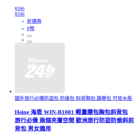
$399
$599
折價券
P幣
國外旅行必備防盜包 防搶包 斜背胸包 霹靂包 可放水瓶
Heine 海恩 WIN-B1001 輕量腰包胸包斜背包
旅行必備 兩個夾層空間 歐洲旅行防盜防偷斜前
背包 男女適用