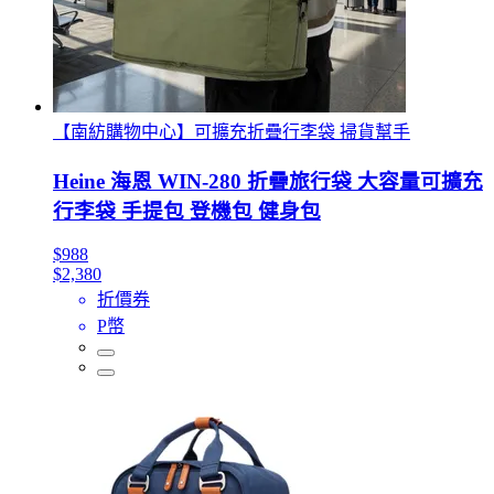
【南紡購物中心】可擴充折疊行李袋 掃貨幫手
Heine 海恩 WIN-280 折疊旅行袋 大容量可擴充
行李袋 手提包 登機包 健身包
$988
$2,380
折價券
P幣