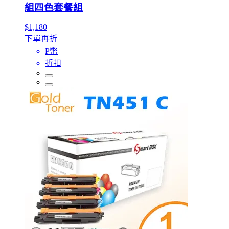
組四色套餐組
$1,180
下單再折
P幣
折扣