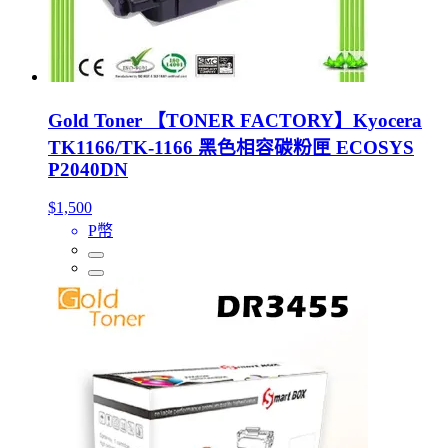
Gold Toner 【TONER FACTORY】Kyocera
TK1166/TK-1166 黑色相容碳粉匣 ECOSYS
P2040DN
$1,500
P幣