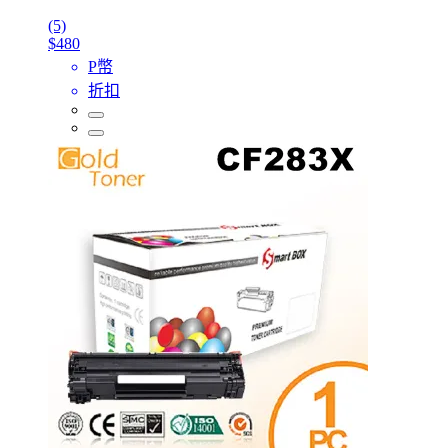
(5)
$480
P幣
折扣