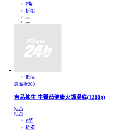
P幣
折扣
低溫
最高折388
吉品養生 牛蕃茄健康火鍋湯底(1200g)
$275
$275
P幣
折扣