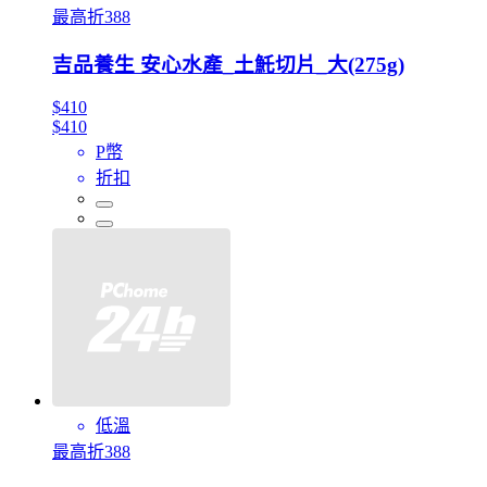
最高折388
吉品養生 安心水產_土魠切片_大(275g)
$410
$410
P幣
折扣
低溫
最高折388