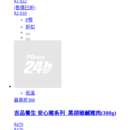
$1,922
(售價已折)
$2,010
P幣
折扣
低溫
最高折388
吉品養生 安心豬系列_黑胡椒鹹豬肉(300g)
$470
$470