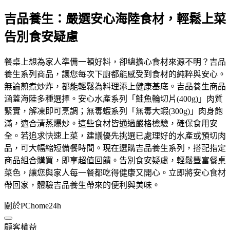
吉品養生：嚴選安心海陸食材，輕鬆上菜
告別食安疑慮
餐桌上想為家人準備一頓好料，卻總擔心食材來源不明？吉品
養生系列商品，讓您每次下廚都能感受到食材的純粹與安心。
無論煎煮炒炸，都能輕鬆為料理添上健康基底。吉品養生商品
涵蓋海陸多種選擇。安心水產系列「鮭魚輪切片(400g)」肉質
緊實，解凍即可烹調；無毒蝦系列「無毒大蝦(300g)」肉身飽
滿，適合清蒸爆炒。這些食材皆通過嚴格檢驗，確保食用安
全。若追求快速上菜，建議優先挑選已處理好的水產或預切肉
品，可大幅縮短備餐時間。現在選購吉品養生系列，搭配指定
商品組合購買，即享超值回饋。告別食安疑慮，輕鬆豐富餐桌
菜色，讓您與家人每一餐都吃得健康又開心。立即將安心食材
帶回家，體驗吉品養生帶來的便利與美味。
關於PChome24h
顧客權益