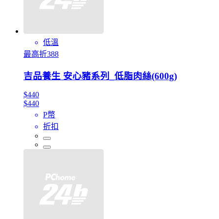
低溫
最高折388
吉品養生 安心豬系列_低脂肉絲(600g)
$440
$440
P幣
折扣