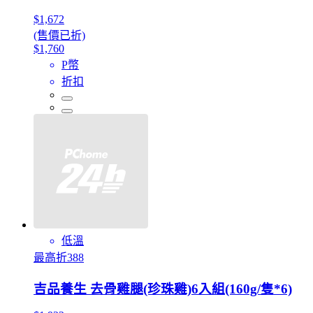
$1,672
(售價已折)
$1,760
P幣
折扣
低溫
最高折388
吉品養生 去骨雞腿(珍珠雞)6入組(160g/隻*6)