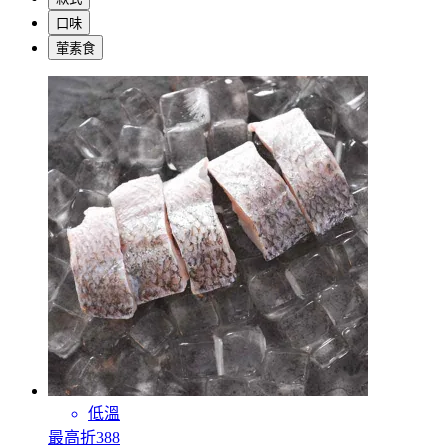
口味
葷素食
低溫
最高折388