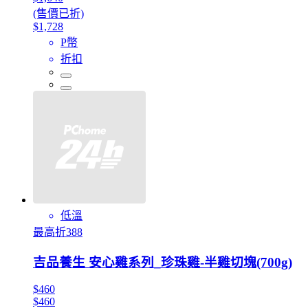
(售價已折)
$1,728
P幣
折扣
低溫
最高折388
吉品養生 安心雞系列_珍珠雞-半雞切塊(700g)
$460
$460