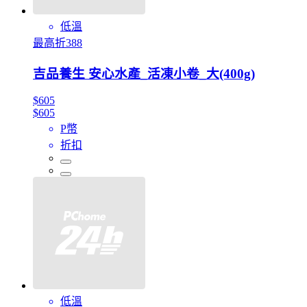
低溫
最高折388
吉品養生 安心水產_活凍小卷_大(400g)
$605
$605
P幣
折扣
低溫