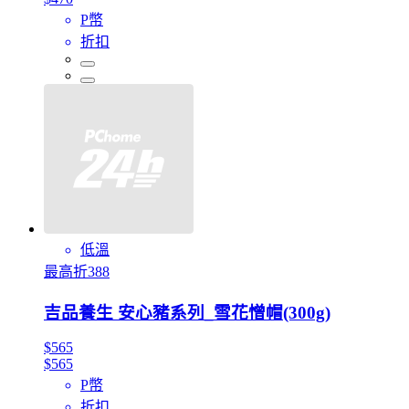
P幣
折扣
低溫
最高折388
吉品養生 安心豬系列_雪花憎帽(300g)
$565
$565
P幣
折扣