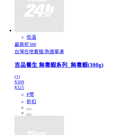
低溫
最高折388
台灣在地養殖/急速單凍
吉品養生 無毒蝦系列_無毒蝦(300g)
(1)
$309
$325
P幣
折扣