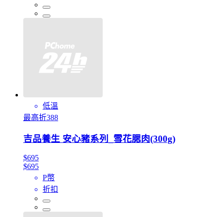
低溫
最高折388
吉品養生 安心豬系列_雪花腮肉(300g)
$695
$695
P幣
折扣