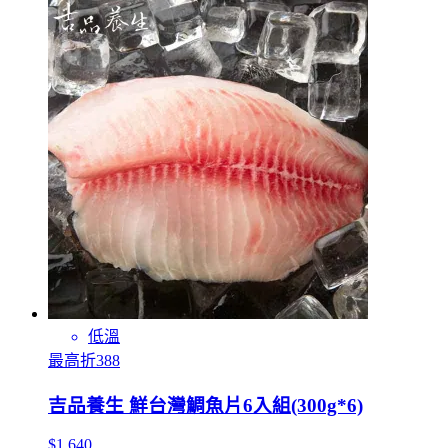
低溫
最高折388
吉品養生 鮮台灣鯛魚片6入組(300g*6)
$1,640