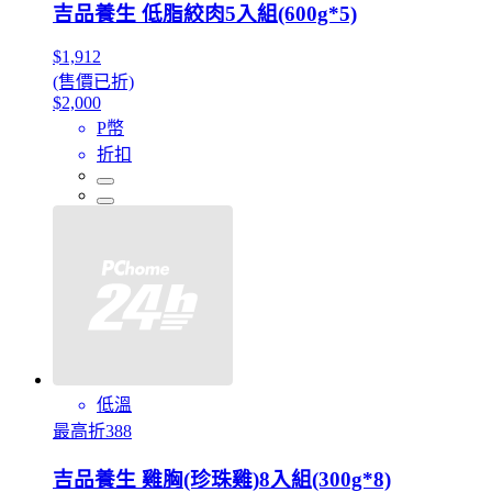
吉品養生 低脂絞肉5入組(600g*5)
$1,912
(售價已折)
$2,000
P幣
折扣
低溫
最高折388
吉品養生 雞胸(珍珠雞)8入組(300g*8)