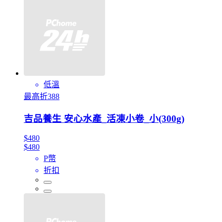
低溫
最高折388
吉品養生 安心水產_活凍小卷_小(300g)
$480
$480
P幣
折扣