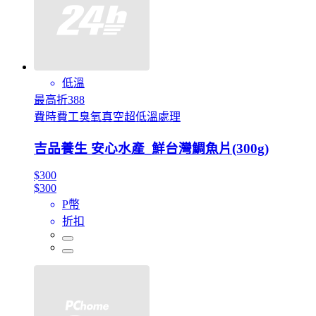
低溫
最高折388
費時費工臭氧真空超低溫處理
吉品養生 安心水產_鮮台灣鯛魚片(300g)
$300
$300
P幣
折扣