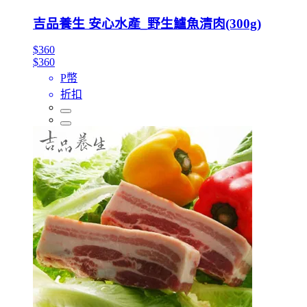
吉品養生 安心水產_野生鱸魚清肉(300g)
$360
$360
P幣
折扣