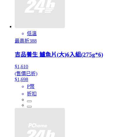
低溫
最高折388
吉品養生 鱸魚片(大)6入組(275g*6)
$1,610
(售價已折)
$1,698
P幣
折扣