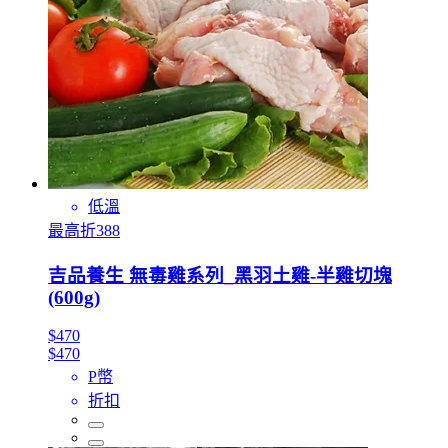
低溫
最高折388
吉品養生 無毒雞系列_黑羽土雞-半雞切塊
(600g)
$470
$470
P幣
折扣