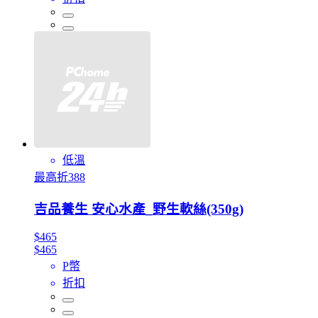
低溫
最高折388
吉品養生 安心水產_野生軟絲(350g)
$465
$465
P幣
折扣