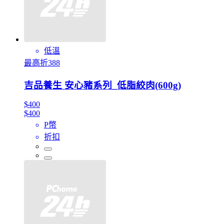
低溫
最高折388
吉品養生 安心豬系列_低脂絞肉(600g)
$400
$400
P幣
折扣