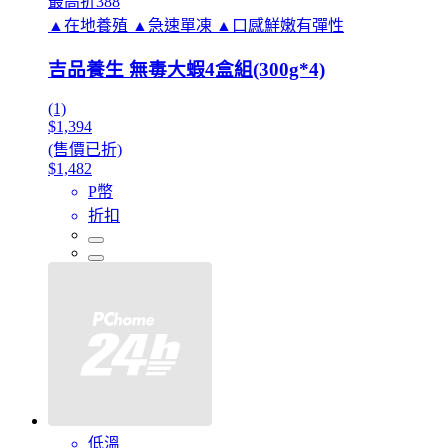
最高折388
▲在地養殖 ▲急速單凍 ▲口感鮮嫩有彈性
吉品養生 無毒大蝦4盒組(300g*4)
(1)
$1,394
(售價已折)
$1,482
P幣
折扣
低溫