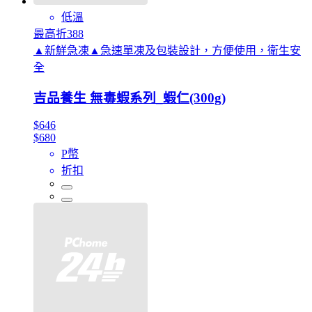
低溫
最高折388
▲新鮮急凍▲急速單凍及包裝設計，方便使用，衛生安
全
吉品養生 無毒蝦系列_蝦仁(300g)
$646
$680
P幣
折扣