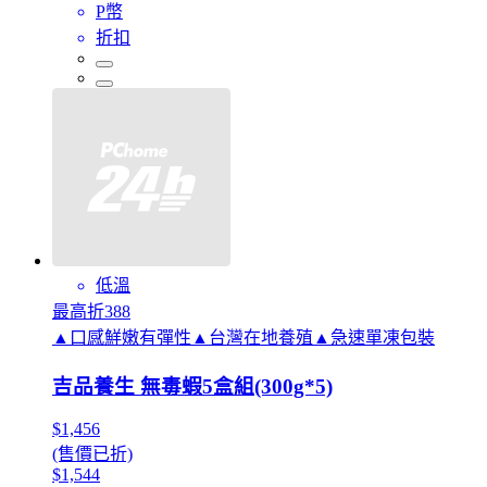
P幣
折扣
低溫
最高折388
▲口感鮮嫩有彈性▲台灣在地養殖▲急速單凍包裝
吉品養生 無毒蝦5盒組(300g*5)
$1,456
(售價已折)
$1,544