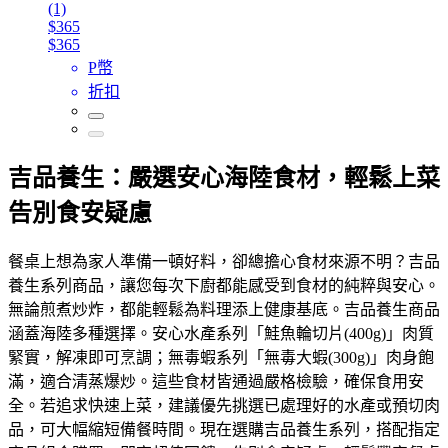
(1)
$365
$365
P幣
折扣
吉品養生：嚴選安心海陸食材，輕鬆上菜
告別食安疑慮
餐桌上想為家人準備一頓好料，卻總擔心食材來源不明？吉品
養生系列商品，讓您每次下廚都能感受到食材的純粹與安心。
無論煎煮炒炸，都能輕鬆為料理添上健康基底。吉品養生商品
涵蓋海陸多種選擇。安心水產系列「鮭魚輪切片(400g)」肉質
緊實，解凍即可烹調；無毒蝦系列「無毒大蝦(300g)」肉身飽
滿，適合清蒸爆炒。這些食材皆通過嚴格檢驗，確保食用安
全。若追求快速上菜，建議優先挑選已處理好的水產或預切肉
品，可大幅縮短備餐時間。現在選購吉品養生系列，搭配指定