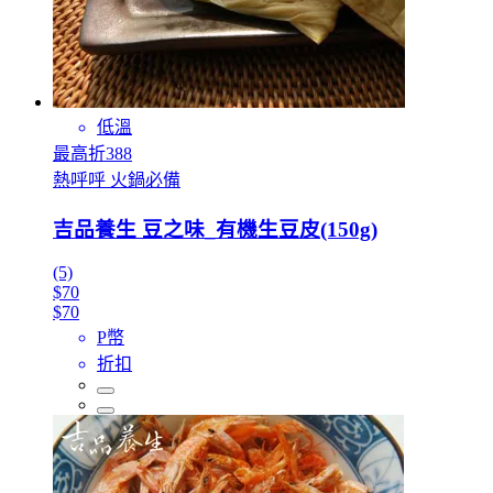
低溫
最高折388
熱呼呼 火鍋必備
吉品養生 豆之味_有機生豆皮(150g)
(5)
$70
$70
P幣
折扣