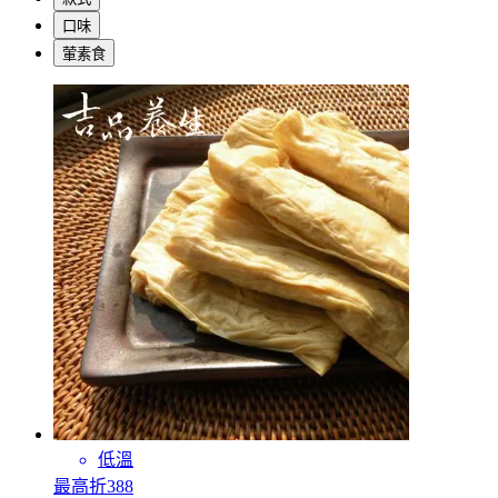
口味
葷素食
低溫
最高折388