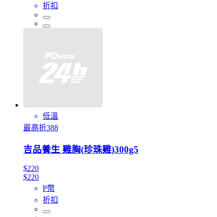
折扣
低溫
最高折388
吉品養生 雞胸(珍珠雞)300g5
$220
$220
P幣
折扣