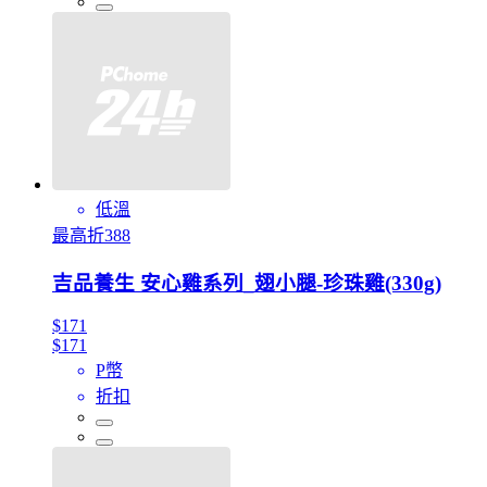
低溫
最高折388
吉品養生 安心雞系列_翅小腿-珍珠雞(330g)
$171
$171
P幣
折扣