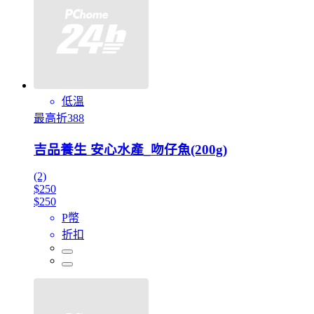
低溫
最高折388
吉品養生 安心水產_吻仔魚(200g)
(2)
$250
$250
P幣
折扣