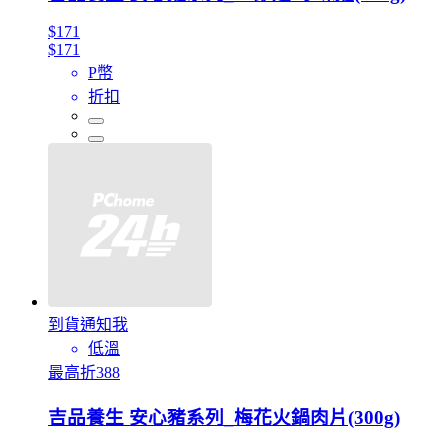
$171
$171
P幣
折扣
到貨通知我
低溫
最高折388
吉品養生 安心豬系列_梅花火鍋肉片(300g)