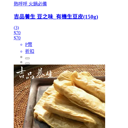
熱呼呼 火鍋必備
吉品養生 豆之味_有機生豆皮(150g)
(3)
$70
$70
P幣
折扣