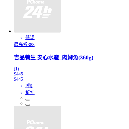
低溫
最高折388
吉品養生 安心水產_肉鯽魚(360g)
(1)
$445
$445
P幣
折扣