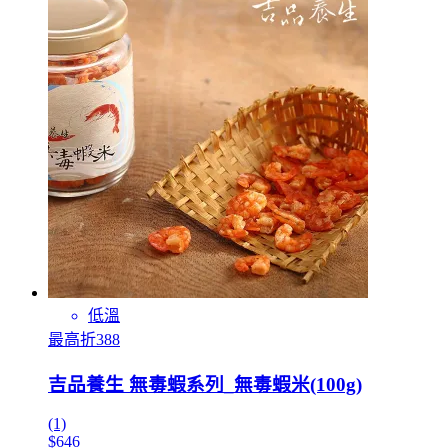
低溫
最高折388
吉品養生 無毒蝦系列_無毒蝦米(100g)
(1)
$646