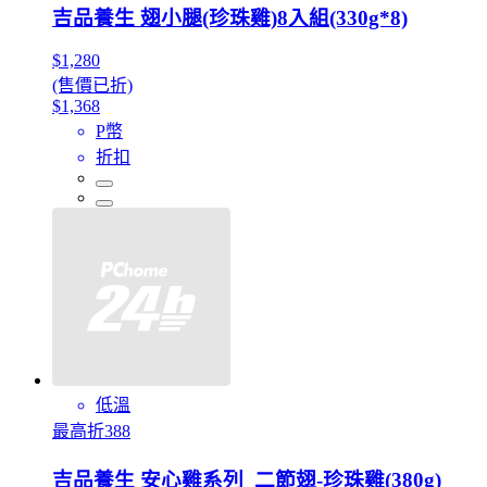
吉品養生 翅小腿(珍珠雞)8入組(330g*8)
$1,280
(售價已折)
$1,368
P幣
折扣
低溫
最高折388
吉品養生 安心雞系列_二節翅-珍珠雞(380g)