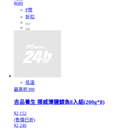
$680
P幣
折扣
低溫
最高折388
吉品養生 挪威薄鹽鯖魚8入組(200g*8)
$2,152
(售價已折)
$2,240