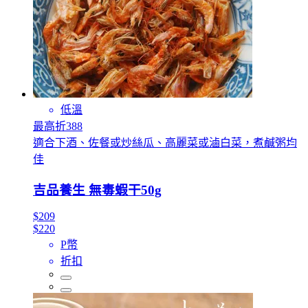
低溫
最高折388
適合下酒、佐餐或炒絲瓜、高麗菜或滷白菜，煮鹹粥均
佳
吉品養生 無毒蝦干50g
$209
$220
P幣
折扣