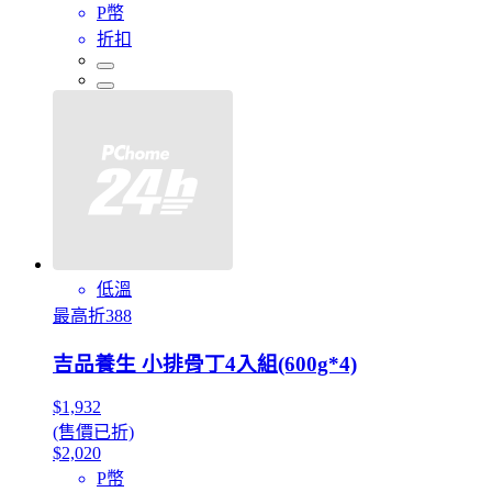
P幣
折扣
低溫
最高折388
吉品養生 小排骨丁4入組(600g*4)
$1,932
(售價已折)
$2,020
P幣