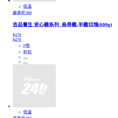
低溫
最高折388
吉品養生 安心雞系列_烏骨雞-半雞切塊(600g)
$478
$478
P幣
折扣
低溫