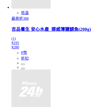
低溫
最高折388
吉品養生 安心水產_挪威薄鹽鯖魚(200g)
(1)
$195
$280
P幣
折扣