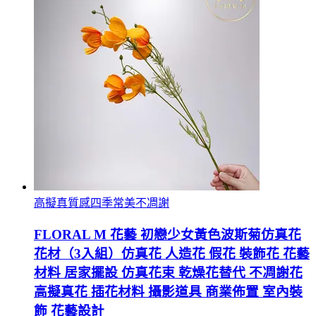
高擬真質感四季常美不凋謝
FLORAL M 花藝 初戀少女黃色波斯菊仿真花
花材（3入組）仿真花 人造花 假花 裝飾花 花藝
材料 居家擺設 仿真花束 乾燥花替代 不凋謝花
高擬真花 插花材料 攝影道具 商業佈置 室內裝
飾 花藝設計