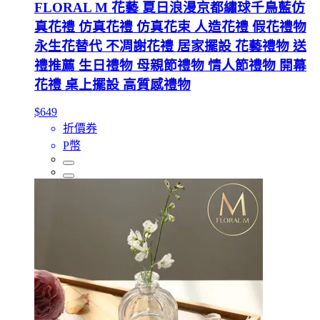
FLORAL M 花藝 夏日浪漫京都繡球千鳥藍仿
真花禮 仿真花禮 仿真花束 人造花禮 假花禮物
永生花替代 不凋謝花禮 居家擺設 花藝禮物 送
禮推薦 生日禮物 母親節禮物 情人節禮物 開幕
花禮 桌上擺設 高質感禮物
$649
折價券
P幣