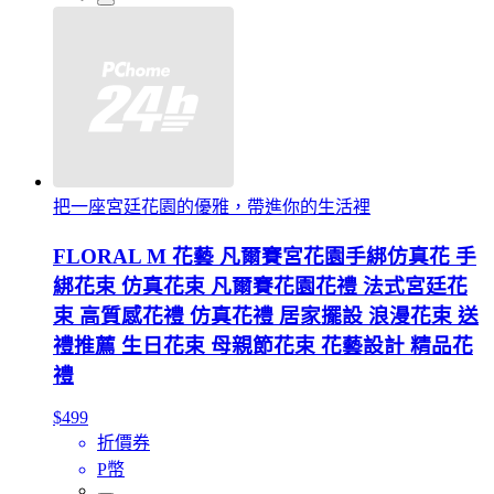
把一座宮廷花園的優雅，帶進你的生活裡
FLORAL M 花藝 凡爾賽宮花園手綁仿真花 手
綁花束 仿真花束 凡爾賽花園花禮 法式宮廷花
束 高質感花禮 仿真花禮 居家擺設 浪漫花束 送
禮推薦 生日花束 母親節花束 花藝設計 精品花
禮
$499
折價券
P幣