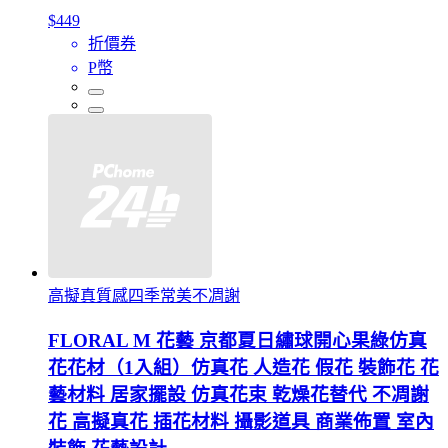
$449
折價券
P幣
高擬真質感四季常美不凋謝
FLORAL M 花藝 京都夏日繡球開心果綠仿真
花花材（1入組）仿真花 人造花 假花 裝飾花 花
藝材料 居家擺設 仿真花束 乾燥花替代 不凋謝
花 高擬真花 插花材料 攝影道具 商業佈置 室內