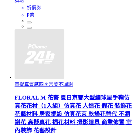
$449
折價券
P幣
高擬真質感四季常美不凋謝
FLORAL M 花藝 夏日京都大型繡球星手鞠仿
真花花材（1入組）仿真花 人造花 假花 裝飾花
花藝材料 居家擺設 仿真花束 乾燥花替代 不凋
謝花 高擬真花 插花材料 攝影道具 商業佈置 室
內裝飾 花藝設計