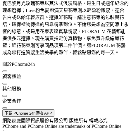
夏巴黎月光玫瑰花束以其法式浪漫風格，是生日或週年紀念的
理想選擇；Love粉色愛戀滿天星花束則以輕盈粉嫩感，適合
告白或送給年輕族群。選擇鮮花時，請注意花束的包裝與花
語，確保禮物傳達的訊息精準到位。不論您是想為空間添上永
恆的綠意，或是用花束表達真摯情感，FLORAL M 花藝都能
提供多元選擇。現在購買指定仿真植物，享免費升級編織花
籃；鮮花花束則可享同品項第二件半價。讓FLORAL M 花藝
成為您打造質感生活美學的夥伴，輕鬆點綴您的每一天。
關於PChome24h
顧客權益
其他服務
企業合作
下載 PChome 24h購物 APP
網路家庭國際資訊股份有限公司 版權所有 轉載必究
PChome and PChome Online are trademarks of PChome Online