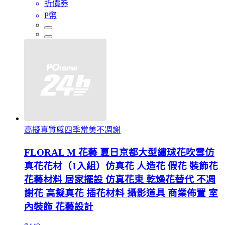
折價券
P幣
高擬真質感四季常美不凋謝
FLORAL M 花藝 夏日京都大型繡球花吹雪仿
真花花材（1入組）仿真花 人造花 假花 裝飾花
花藝材料 居家擺設 仿真花束 乾燥花替代 不凋
謝花 高擬真花 插花材料 攝影道具 商業佈置 室
內裝飾 花藝設計