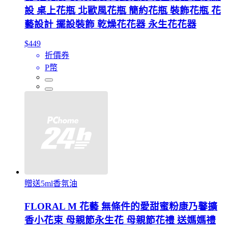
設 桌上花瓶 北歐風花瓶 簡約花瓶 裝飾花瓶 花
藝設計 擺設裝飾 乾燥花花器 永生花花器
$449
折價券
P幣
贈送5ml香氛油
FLORAL M 花藝 無條件的愛甜蜜粉康乃馨擴
香小花束 母親節永生花 母親節花禮 送媽媽禮