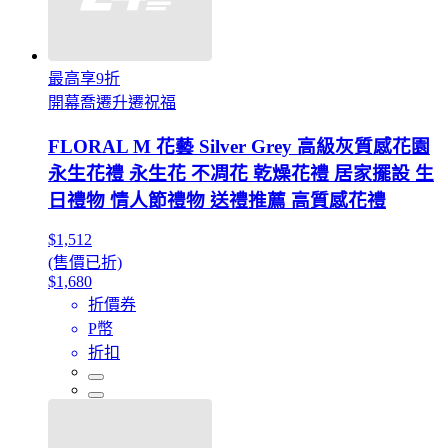
最高享9折
開幕喬遷升遷祝福
FLORAL M 花藝 Silver Grey 高級灰質感花園
永生花禮 永生花 不凋花 乾燥花禮 居家擺設 生
日禮物 情人節禮物 送禮推薦 高質感花禮
$1,512
(售價已折)
$1,680
折價券
P幣
折扣