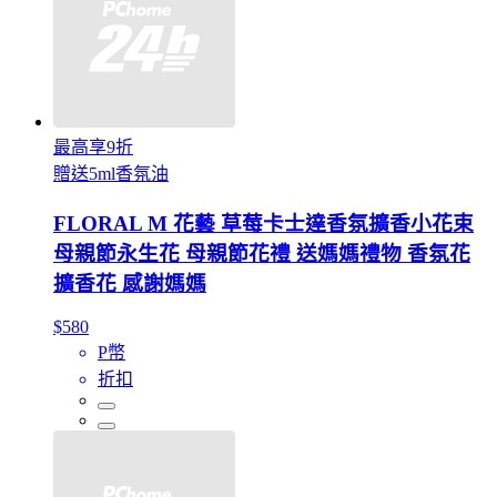
最高享9折
贈送5ml香氛油
FLORAL M 花藝 草莓卡士達香氛擴香小花束
母親節永生花 母親節花禮 送媽媽禮物 香氛花
擴香花 感謝媽媽
$580
P幣
折扣