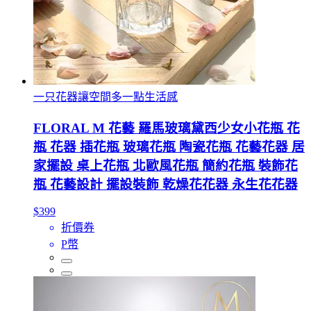
一只花器讓空間多一點生活感
FLORAL M 花藝 羅馬玻璃黛西少女小花瓶 花
瓶 花器 插花瓶 玻璃花瓶 陶瓷花瓶 花藝花器 居
家擺設 桌上花瓶 北歐風花瓶 簡約花瓶 裝飾花
瓶 花藝設計 擺設裝飾 乾燥花花器 永生花花器
$399
折價券
P幣