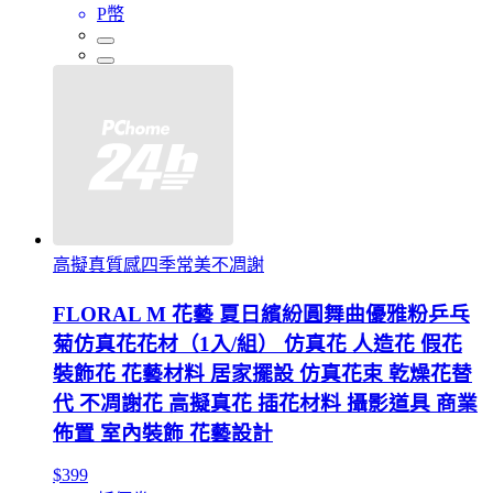
P幣
高擬真質感四季常美不凋謝
FLORAL M 花藝 夏日繽紛圓舞曲優雅粉乒乓
菊仿真花花材（1入/組） 仿真花 人造花 假花
裝飾花 花藝材料 居家擺設 仿真花束 乾燥花替
代 不凋謝花 高擬真花 插花材料 攝影道具 商業
佈置 室內裝飾 花藝設計
$399