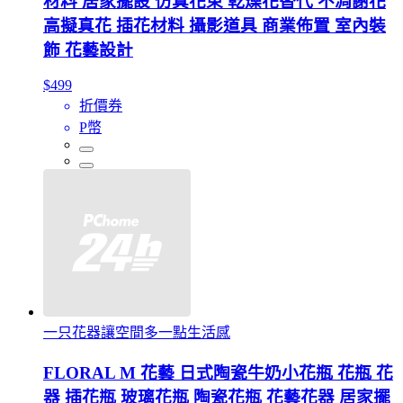
材料 居家擺設 仿真花束 乾燥花替代 不凋謝花
高擬真花 插花材料 攝影道具 商業佈置 室內裝
飾 花藝設計
$499
折價券
P幣
一只花器讓空間多一點生活感
FLORAL M 花藝 日式陶瓷牛奶小花瓶 花瓶 花
器 插花瓶 玻璃花瓶 陶瓷花瓶 花藝花器 居家擺