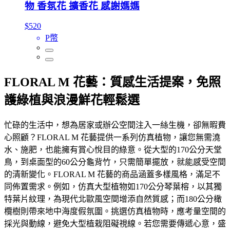
物 香氛花 擴香花 感謝媽媽
$520
P幣
FLORAL M 花藝：質感生活提案，免照
護綠植與浪漫鮮花輕鬆選
忙碌的生活中，想為居家或辦公空間注入一絲生機，卻無暇費
心照顧？FLORAL M 花藝提供一系列仿真植物，讓您無需澆
水、施肥，也能擁有賞心悅目的綠意。從大型的170公分天堂
鳥，到桌面型的60公分龜背竹，只需簡單擺放，就能感受空間
的清新變化。FLORAL M 花藝的商品涵蓋多樣風格，滿足不
同佈置需求。例如，仿真大型植物如170公分琴葉榕，以其獨
特葉片紋理，為現代北歐風空間增添自然質感；而180公分橄
欖樹則帶來地中海度假氛圍。挑選仿真植物時，應考量空間的
採光與動線，避免大型植栽阻礙視線。若您需要傳遞心意，盛