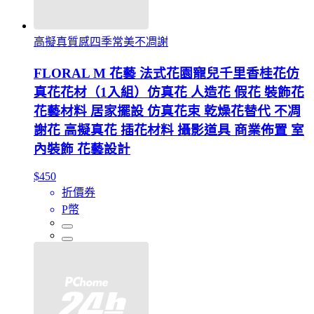
高擬真質感四季常美不凋謝
FLORAL M 花藝 法式花園寵兒千里香桂花仿
真花花材（1入組）仿真花 人造花 假花 裝飾花
花藝材料 居家擺設 仿真花束 乾燥花替代 不凋
謝花 高擬真花 插花材料 攝影道具 商業佈置 室
內裝飾 花藝設計
$450
折價券
P幣