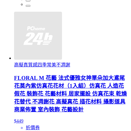
高擬真質感四季常美不凋謝
FLORAL M 花藝 法式優雅女神單朵加大鳶尾
花莫內紫仿真花花材（1入組）仿真花 人造花
假花 裝飾花 花藝材料 居家擺設 仿真花束 乾燥
花替代 不凋謝花 高擬真花 插花材料 攝影道具
商業佈置 室內裝飾 花藝設計
$449
折價券