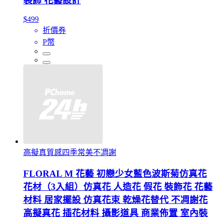
裝飾 花藝設計
$499
折價券
P幣
高擬真質感四季常美不凋謝
FLORAL M 花藝 初戀少女藍色波斯菊仿真花
花材（3入組）仿真花 人造花 假花 裝飾花 花藝
材料 居家擺設 仿真花束 乾燥花替代 不凋謝花
高擬真花 插花材料 攝影道具 商業佈置 室內裝