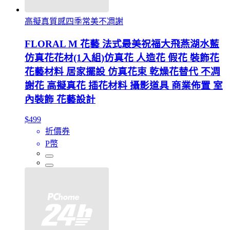
高擬真質感四季常美不凋謝
FLORAL M 花藝 法式最美祝福大飛燕湖水藍
仿真花花材(1入組)仿真花 人造花 假花 裝飾花
花藝材料 居家擺設 仿真花束 乾燥花替代 不凋
謝花 高擬真花 插花材料 攝影道具 商業佈置 室
內裝飾 花藝設計
$499
折價券
P幣