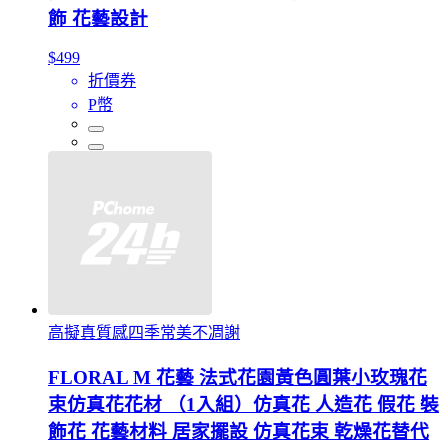
飾 花藝設計
$499
折價券
P幣
高擬真質感四季常美不凋謝
FLORAL M 花藝 法式花園黃色圓葉小玫瑰花
束仿真花花材 （1入組）仿真花 人造花 假花 裝
飾花 花藝材料 居家擺設 仿真花束 乾燥花替代