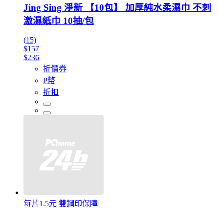
Jing Sing 淨新 【10包】 加厚純水柔濕巾 不刺
激濕紙巾 10抽/包
(15)
$157
$236
折價券
P幣
折扣
每片1.5元 雙鋼印保障