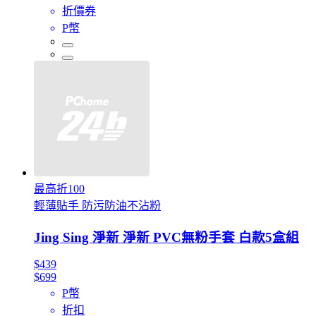
折價券
P幣
最高折100
輕薄貼手 防污防油不沾粉
Jing Sing 淨新 淨新 PVC無粉手套 白款5盒組
$439
$699
P幣
折扣