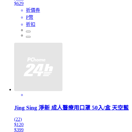
$629
折價券
P幣
折扣
Jing Sing 淨新 成人醫療用口罩 50入/盒 天空藍
(22)
$120
$399