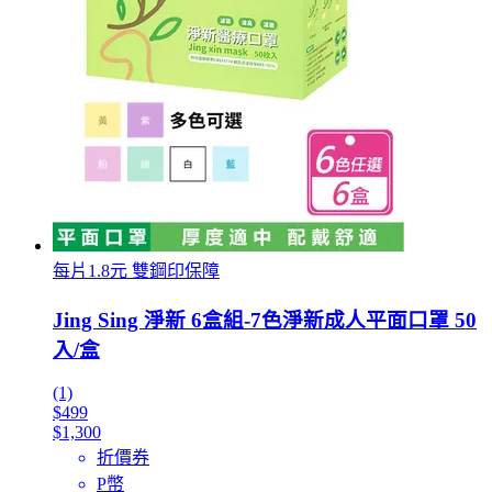
每片1.8元 雙鋼印保障
Jing Sing 淨新 6盒組-7色淨新成人平面口罩 50
入/盒
(1)
$499
$1,300
折價券
P幣