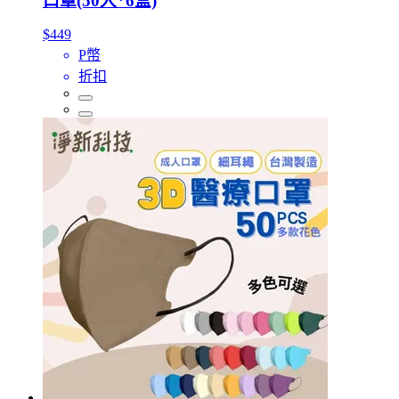
口罩(50入*6盒)
$449
P幣
折扣