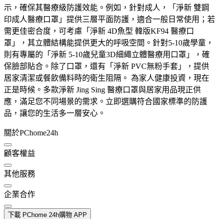
示，確保其醫療級防護效能。例如，針對成人，「淨新 雙鋼
印成人醫療口罩」提供三層平面防護，適合一般日常使用；若
需更佳密合度，可考慮「淨新 4D魚型 韓版KF94 醫療口
罩」，其立體結構能提供更大的呼吸空間。針對5-10歲學童，
則有專屬的「淨新 5-10歲兒童3D細繩立體醫療用口罩」，確
保臉部貼合。除了口罩，還有「淨新 PVC無粉手套」，提供
居家清潔或餐飲備料時的衛生阻隔。 為家人健康投資，現在
正是時候。多款淨新 Jing Sing 醫療口罩與居家用品現正供
應，滿足您不同場景的需求。立即選購符合國家標準的防護
品，讓您的生活多一層安心。
關於PChome24h
顧客權益
其他服務
企業合作
下載 PChome 24h購物 APP