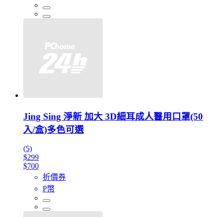
Jing Sing 淨新 加大 3D細耳成人醫用口罩(50
入/盒)多色可選
(5)
$299
$700
折價券
P幣