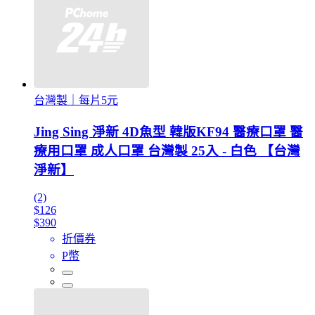
台灣製｜每片5元
Jing Sing 淨新 4D魚型 韓版KF94 醫療口罩 醫
療用口罩 成人口罩 台灣製 25入 - 白色 【台灣
淨新】
(2)
$126
$390
折價券
P幣