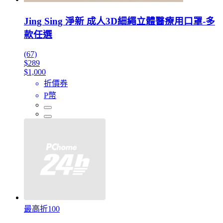
Jing Sing 淨新 成人3D細繩立體醫療用口罩-多
款任選
(67)
$289
$1,000
折價券
P幣
最高折100