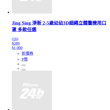
Jing Sing 淨新 2-5歲幼幼3D細繩立體醫療用口
罩 多款任選
(16)
$289
$1,000
折價券
P幣