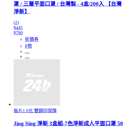
罩 / 三層平面口罩 / 台灣製 - 4盒/200入 【台灣
淨新】
(2)
$445
$790
折價券
P幣
每片1.9元 雙鋼印保障
Jing Sing 淨新 3盒組-7色淨新成人平面口罩 50