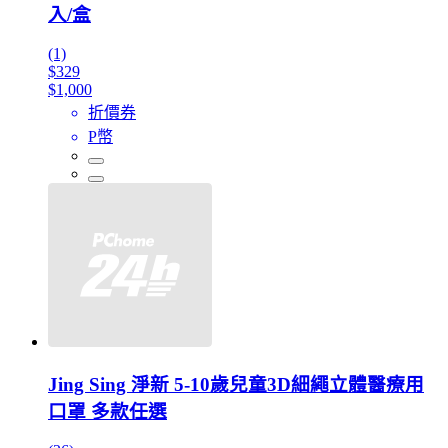
入/盒
(1)
$329
$1,000
折價券
P幣
Jing Sing 淨新 5-10歲兒童3D細繩立體醫療用
口罩 多款任選