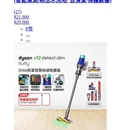
(智能偵測/熱活水洗地/ 自清潔/保護數據)
(27)
$21,900
$29,900
P幣