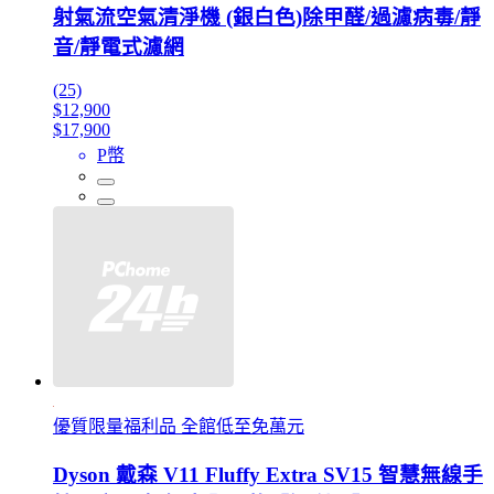
射氣流空氣清淨機 (銀白色)除甲醛/過濾病毒/靜
音/靜電式濾網
(25)
$12,900
$17,900
P幣
優質限量福利品 全館低至免萬元
Dyson 戴森 V11 Fluffy Extra SV15 智慧無線手