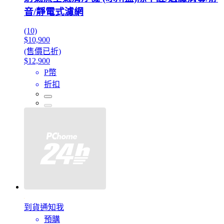
音/靜電式濾網
(10)
$10,900
(售價已折)
$12,900
P幣
折扣
到貨通知我
預購