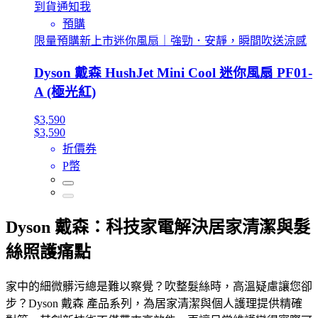
到貨通知我
預購
限量預購新上市迷你風扇｜強勁．安靜，瞬間吹送涼感
Dyson 戴森 HushJet Mini Cool 迷你風扇 PF01-
A (極光紅)
$3,590
$3,590
折價券
P幣
Dyson 戴森：科技家電解決居家清潔與髮
絲照護痛點
家中的細微髒污總是難以察覺？吹整髮絲時，高溫疑慮讓您卻
步？Dyson 戴森 產品系列，為居家清潔與個人護理提供精確