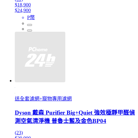
$18,900
$24,900
P幣
送全套濾網+寵物專用濾網
Dyson 戴森 Purifier Big+Quiet 強效極靜甲醛偵
測空氣清淨機 普魯士藍及金色BP04
(23)