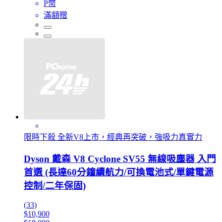
P幣
滿額贈
限時下殺 全新V8上市，經典再突破，強吸力真實力
Dyson 戴森 V8 Cyclone SV55 無線吸塵器 入門
首選 (長達60分鐘續航力/可換電池式/單鍵電源
控制/二年保固)
(33)
$10,900