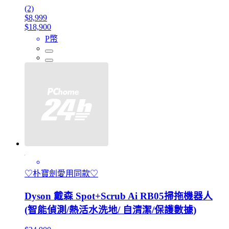
(2)
$8,999
$18,900
P幣
♡朴寶劍愛用同款♡
Dyson 戴森 Spot+Scrub Ai RB05掃拖機器人
(智能偵測/熱活水洗地/ 自清潔/保護數據)