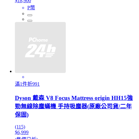
$18,900
P幣
滿1件折991
Dyson 戴森 V8 Focus Mattress origin HH15強
勁無線除塵蟎機 手持吸塵器(原廠公司貨/二年
保固)
(115)
$6,999