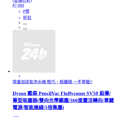
(售價已折)
$7,990
P幣
折扣
限量加送氣泡水機 輕巧、極纖細 一手掌握!!
Dyson 戴森 PencilVac Fluffycones SV50 鉛筆/
筆型吸塵器(雙向光學顯塵/360度靈活轉向/單鍵
電源/智能連線/5倍集塵)