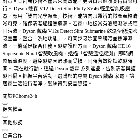
對策。其創新技術不僅帶來高效能，更讓日常維護變得實際可
行。 Dyson 戴森 V12 Detect Slim Fluffy SV46 輕量智能吸塵
器，應用「雙向光學顯塵」技術，能讓肉眼難辨的微塵顆粒清
晰可見，確保清潔過程無遺漏。若家中地板常有液體潑灑或頑
固污漬，Dyson 戴森 V12s Detect Slim Submarine 乾濕全能洗地
吸塵器，整合「洗地功能」，可同步吸除固態髒污並擦淨濕
漬，一機滿足複合任務。髮絲護理方面，Dyson 戴森 HD16
Supersonic Nural 智慧吹風機，透過「智慧溫控感測」即時調
整氣流溫度，避免髮絲因過熱而受損，同時有效縮短乾髮時
間。 現在就行動，透過 Dyson 戴森 系列產品，告別清潔與護
髮困擾。把握平台活動，選購您的專屬 Dyson 戴森 家電，讓
居家生活維持潔淨，髮絲得到妥善照護。
關於PChome24h
顧客權益
其他服務
企業合作