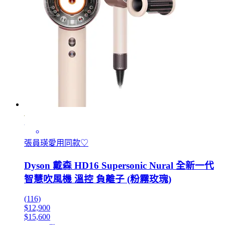
張員瑛愛用同款♡
Dyson 戴森 HD16 Supersonic Nural 全新一代
智慧吹風機 溫控 負離子 (粉霧玫瑰)
(116)
$12,900
$15,600