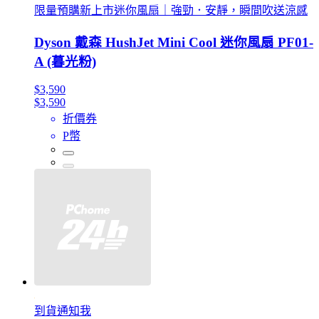
限量預購新上市迷你風扇｜強勁．安靜，瞬間吹送涼感
Dyson 戴森 HushJet Mini Cool 迷你風扇 PF01-
A (暮光粉)
$3,590
$3,590
折價券
P幣
到貨通知我