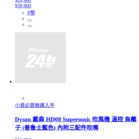
$29,900
$39,900
P幣
小資必買無痛入手
Dyson 戴森 HD08 Supersonic 吹風機 溫控 負離
子 (普魯士藍色) 內附三配件吹嘴