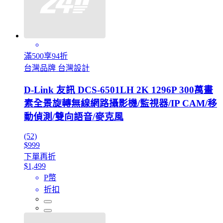
滿500享94折
台灣品牌 台灣設計
D-Link 友訊 DCS-6501LH 2K 1296P 300萬畫
素全景旋轉無線網路攝影機/監視器/IP CAM/移
動偵測/雙向語音/麥克風
(52)
$999
下單再折
$1,499
P幣
折扣