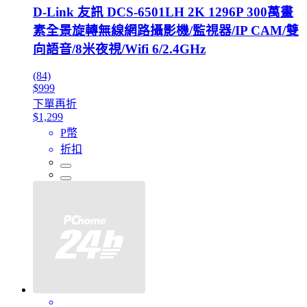
D-Link 友訊 DCS-6501LH 2K 1296P 300萬畫
素全景旋轉無線網路攝影機/監視器/IP CAM/雙
向語音/8米夜視/Wifi 6/2.4GHz
(84)
$999
下單再折
$1,299
P幣
折扣