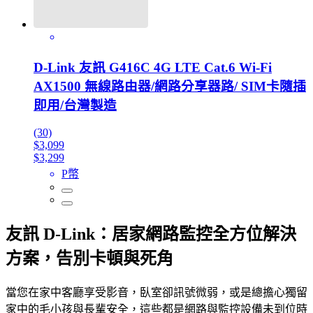
D-Link 友訊 G416C 4G LTE Cat.6 Wi-Fi
AX1500 無線路由器/網路分享器路/ SIM卡隨插
即用/台灣製造
(30)
$3,099
$3,299
P幣
友訊 D-Link：居家網路監控全方位解決
方案，告別卡頓與死角
當您在家中客廳享受影音，臥室卻訊號微弱，或是總擔心獨留
家中的毛小孩與長輩安全，這些都是網路與監控設備未到位時