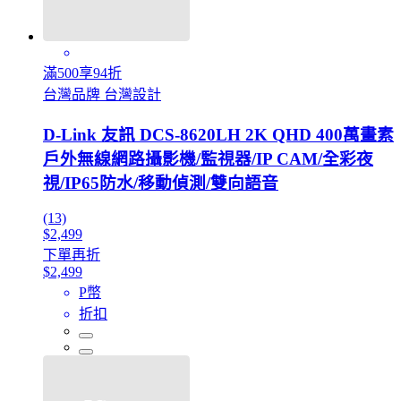
滿500享94折
台灣品牌 台灣設計
D-Link 友訊 DCS-8620LH 2K QHD 400萬畫素
戶外無線網路攝影機/監視器/IP CAM/全彩夜
視/IP65防水/移動偵測/雙向語音
(13)
$2,499
下單再折
$2,499
P幣
折扣