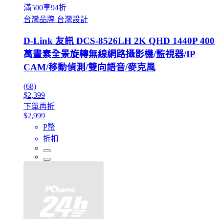
滿500享94折
台灣品牌 台灣設計
D-Link 友訊 DCS-8526LH 2K QHD 1440P 400
萬畫素全景旋轉無線網路攝影機/監視器/IP
CAM/移動偵測/雙向語音/麥克風
(68)
$2,399
下單再折
$2,999
P幣
折扣