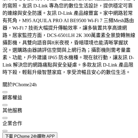
的寫照。友訊 D-Link 專為您的數位生活設計，提供穩定可靠
的連線與安全防護。友訊 D-Link 產品線豐富。家中網路若常
有死角，M95 AQUILA PRO AI BE9500 Wi-Fi 7 三頻Mesh路由
器，Wi-Fi 7 技術大幅提升傳輸效率，讓多裝置共享高速網
路。居家監控方面，DCS-6501LH 2K 300萬畫素全景旋轉無線
攝影機，具雙向語音與8米夜視，昏暗環境也能清晰掌握狀
況。選購路由器請評估空間與上網行為；攝影機則需考量畫
素、功能，戶外建議 IP65 防水機種。現在就行動，讓友訊 D-
Link 解決您的網路痛點與安全疑慮。多款友訊 D-Link 產品限
時下殺，輕鬆升級智慧家庭，享受流暢且安心的數位生活。
關於PChome24h
顧客權益
其他服務
企業合作
下載 PChome 24h購物 APP