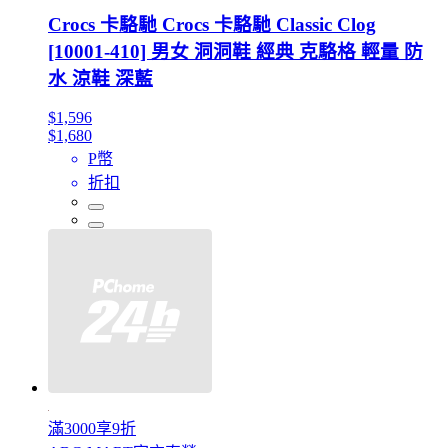
Crocs 卡駱馳 Crocs 卡駱馳 Classic Clog
[10001-410] 男女 洞洞鞋 經典 克駱格 輕量 防
水 涼鞋 深藍
$1,596
$1,680
P幣
折扣
滿3000享9折