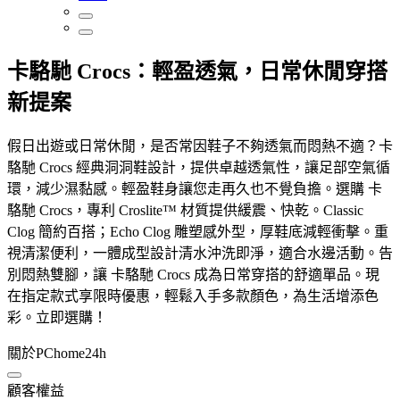
卡駱馳 Crocs：輕盈透氣，日常休閒穿搭
新提案
假日出遊或日常休閒，是否常因鞋子不夠透氣而悶熱不適？卡
駱馳 Crocs 經典洞洞鞋設計，提供卓越透氣性，讓足部空氣循
環，減少濕黏感。輕盈鞋身讓您走再久也不覺負擔。選購 卡
駱馳 Crocs，專利 Croslite™ 材質提供緩震、快乾。Classic
Clog 簡約百搭；Echo Clog 雕塑感外型，厚鞋底減輕衝擊。重
視清潔便利，一體成型設計清水沖洗即淨，適合水邊活動。告
別悶熱雙腳，讓 卡駱馳 Crocs 成為日常穿搭的舒適單品。現
在指定款式享限時優惠，輕鬆入手多款顏色，為生活增添色
彩。立即選購！
關於PChome24h
顧客權益