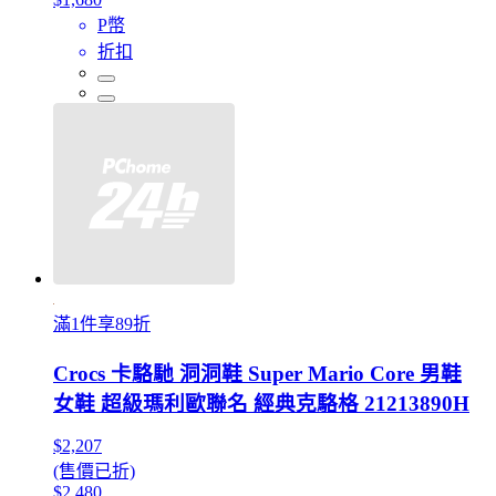
P幣
折扣
滿1件享89折
Crocs 卡駱馳 洞洞鞋 Super Mario Core 男鞋
女鞋 超級瑪利歐聯名 經典克駱格 21213890H
$2,207
(售價已折)
$2,480