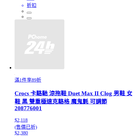
折扣
滿1件享89折
Crocs 卡駱馳 涼拖鞋 Duet Max II Clog 男鞋 女
鞋 黑 雙重極速克駱格 魔鬼氈 可調節
208776001
$2,118
(售價已折)
$2,380