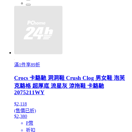
滿1件享89折
Crocs 卡駱馳 洞洞鞋 Crush Clog 男女鞋 泡芙
克駱格 超厚底 流星灰 涼拖鞋 卡駱馳
2075211WY
$2,118
(售價已折)
$2,380
P幣
折扣