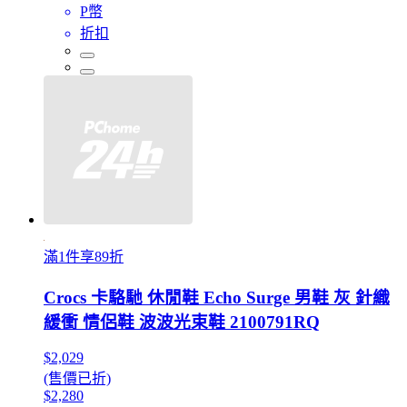
P幣
折扣
滿1件享89折
Crocs 卡駱馳 休閒鞋 Echo Surge 男鞋 灰 針織
緩衝 情侶鞋 波波光束鞋 2100791RQ
$2,029
(售價已折)
$2,280