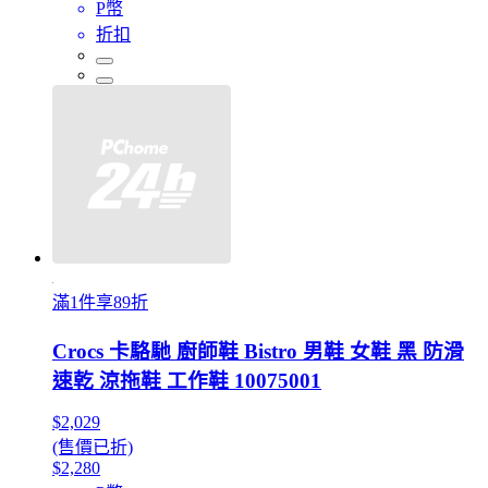
P幣
折扣
滿1件享89折
Crocs 卡駱馳 廚師鞋 Bistro 男鞋 女鞋 黑 防滑
速乾 涼拖鞋 工作鞋 10075001
$2,029
(售價已折)
$2,280