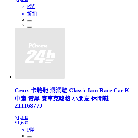
P幣
折扣
Crocs 卡駱馳 洞洞鞋 Classic Iam Race Car K
中童 黃黑 賽車克駱格 小朋友 休閒鞋
21116877J
$1,380
$1,680
P幣