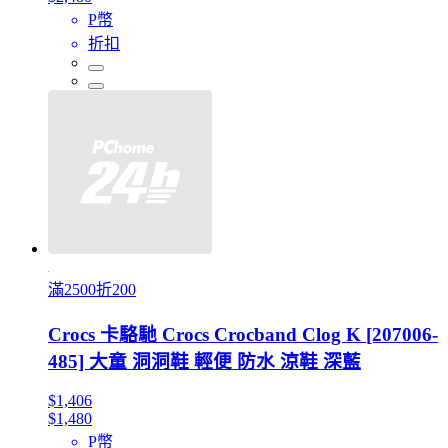
P幣
折扣
滿2500折200
Crocs 卡駱馳 Crocs Crocband Clog K [207006-
485] 大童 洞洞鞋 輕便 防水 涼鞋 深藍
$1,406
$1,480
P幣