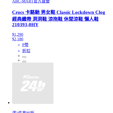
ABC-MART官方直營
Crocs 卡駱馳 男女鞋 Classic Lockdown Clog
經典織帶 洞洞鞋 涼拖鞋 休閒涼鞋 懶人鞋
210393-0HY
$1,290
$2,180
P幣
折扣
滿1件享89折