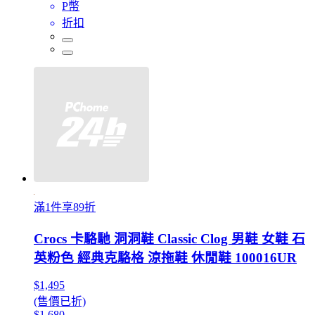
P幣
折扣
滿1件享89折
Crocs 卡駱馳 洞洞鞋 Classic Clog 男鞋 女鞋 石
英粉色 經典克駱格 涼拖鞋 休閒鞋 100016UR
$1,495
(售價已折)
$1,680