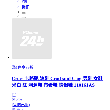
P幣
折扣
滿1件享89折
Crocs 卡駱馳 涼鞋 Crocband Clog 男鞋 女鞋
米白 紅 洞洞鞋 布希鞋 情侶鞋 110161AS
(1)
$1,762
(售價已折)
$1,980