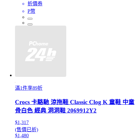
折價券
P幣
滿1件享89折
Crocs 卡駱馳 涼拖鞋 Classic Clog K 童鞋 中童
骨白色 經典 洞洞鞋 2069912Y2
$1,317
(售價已折)
$1,480