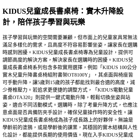
KIDUS兒童成長書桌椅：實木升降設
計，陪伴孩子學習與玩樂
孩子學習與玩樂的空間需要兼顧，但市面上的兒童家具常無法
滿足多樣化的需求，且高度不符容易影響坐姿，讓家長在選購
時感到困擾。KIDUS兒童成長書桌椅專為兒童設計，提供可
調節高度的解決方案，解決家長在選購時的困擾。KIDUS兒
童成長書桌椅系列包含多款實用選擇，例如「KIDUS 100公分
實木兒童升降書桌椅組附書架OT8100Y」，其桌面與椅座皆
可手動升降，讓5歲到15歲的孩子都能找到最合適的高度，減
少脊椎壓力。若追求更便捷的調整方式，「KIDUS電動兒童
書桌OTA320」則提供一鍵式電動升降，輕鬆切換坐姿與站
姿，適合不同活動模式。選購時，除了考量升降方式，也應注
意桌面是否具備防夾手設計，確保兒童操作時的安全性。讓
KIDUS兒童成長書桌椅成為孩子成長路上的好夥伴。無論是
學齡前的塗鴉，或是學齡後的課業，其穩固的實木結構與人性
化設計，都能提供長期的使用價值。現在入手KIDUS兒童成