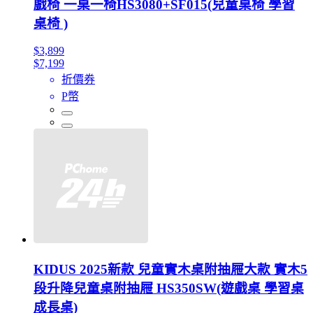
戲椅 一桌一椅HS3080+SF015(兒童桌椅 學習
桌椅 )
$3,899
$7,199
折價券
P幣
KIDUS 2025新款 兒童實木桌附抽屜大款 實木5
段升降兒童桌附抽屜 HS350SW(遊戲桌 學習桌
成長桌)