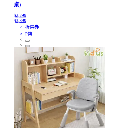
桌)
$2,299
$3,899
折價券
P幣