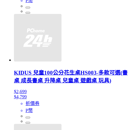
P幣
KIDUS 兒童100公分花生桌HS003-多款可選(書
桌 成長書桌 升降桌 兒童桌 遊戲桌 玩具)
$2,699
$4,799
折價券
P幣