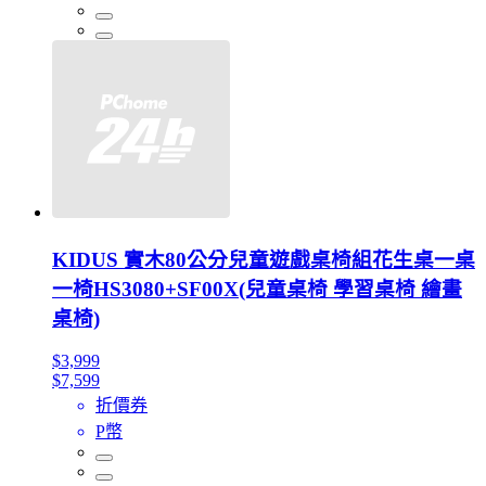
KIDUS 實木80公分兒童遊戲桌椅組花生桌一桌
一椅HS3080+SF00X(兒童桌椅 學習桌椅 繪畫
桌椅)
$3,999
$7,599
折價券
P幣