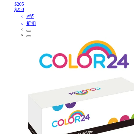
$205
$250
P幣
折扣