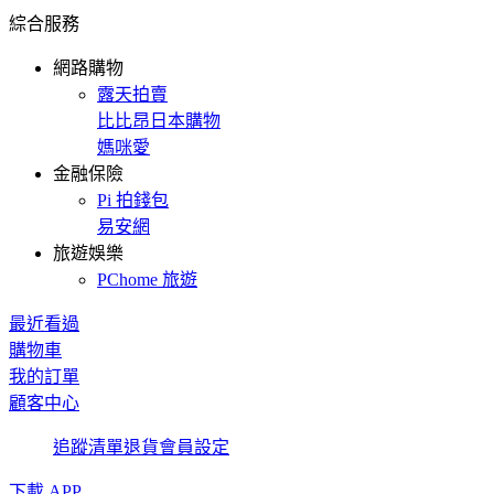
綜合服務
網路購物
露天拍賣
比比昂日本購物
媽咪愛
金融保險
Pi 拍錢包
易安網
旅遊娛樂
PChome 旅遊
最近看過
購物車
我的訂單
顧客中心
追蹤清單
退貨
會員設定
下載 APP