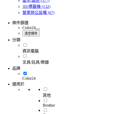
墨水/墨匣
(377)
3D/標籤機
(132)
營業辦公設備
(67)
條件篩選
Color24
清空條件
分類
資訊電腦
文具/玩具/樂器
品牌
Color24
適用於
其他
Brother