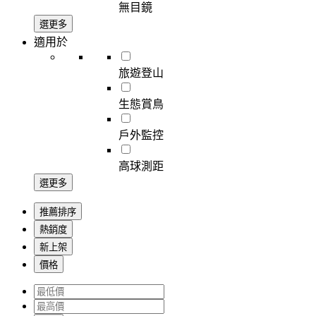
無目鏡
選更多
適用於
旅遊登山
生態賞鳥
戶外監控
高球測距
選更多
推薦排序
熱銷度
新上架
價格