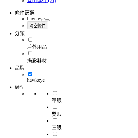
登山健行
(21)
條件篩選
hawkeye
清空條件
分類
戶外用品
攝影器材
品牌
hawkeye
類型
單眼
雙眼
三眼