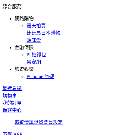
綜合服務
網路購物
露天拍賣
比比昂日本購物
媽咪愛
金融保險
Pi 拍錢包
易安網
旅遊娛樂
PChome 旅遊
最近看過
購物車
我的訂單
顧客中心
追蹤清單
退貨
會員設定
下載 APP