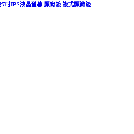
微鏡 含7吋IPS液晶螢幕 顯微鏡 複式顯微鏡