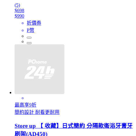
(5)
$698
$990
折價券
P幣
最高享9折
簡約設計 耐看更耐用
Store up 【 收藏】日式簡約 分隔款衛浴牙膏牙
刷架(AD450)