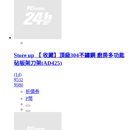
Store up 【 收藏】頂級304不鏽鋼 廚房多功能
砧板架刀架(AD425)
(14)
$532
$980
折價券
P幣