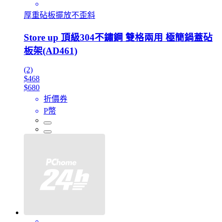
厚重砧板擺放不歪斜
Store up 頂級304不鏽鋼 雙格兩用 極簡鍋蓋砧
板架(AD461)
(2)
$468
$680
折價券
P幣