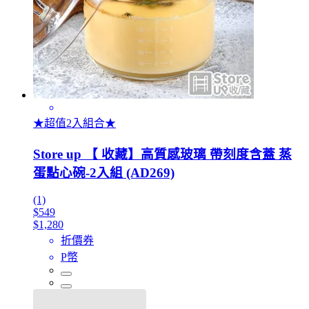
★超值2入組合★
Store up 【 收藏】高質感玻璃 帶刻度含蓋 蒸
蛋點心碗-2入組 (AD269)
(1)
$549
$1,280
折價券
P幣