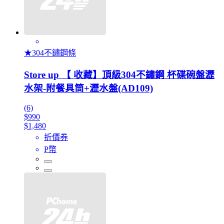
★304不鏽鋼條
Store up 【 收藏】頂級304不鏽鋼 杯碟碗盤瀝
水架-附餐具筒+瀝水盤(AD109)
(6)
$990
$1,480
折價券
P幣