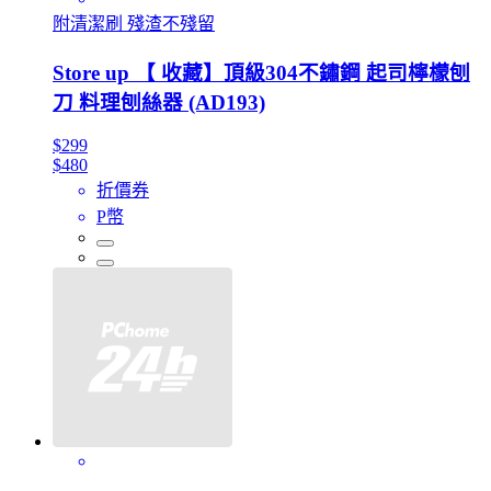
附清潔刷 殘渣不殘留
Store up 【 收藏】頂級304不鏽鋼 起司檸檬刨
刀 料理刨絲器 (AD193)
$299
$480
折價券
P幣