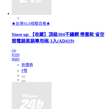
★台灣SGS檢驗合格★
Store up 【收藏】頂級304不鏽鋼 帶蓋款 省空
間電鍋蒸鍋專用碗-3入(AD419)
(4)
$599
$880
折價券
P幣