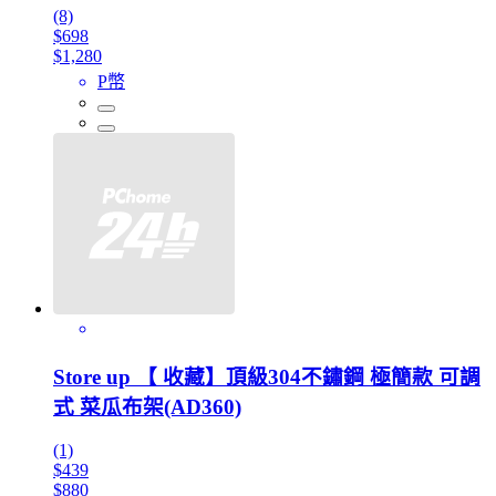
(8)
$698
$1,280
P幣
Store up 【 收藏】頂級304不鏽鋼 極簡款 可調
式 菜瓜布架(AD360)
(1)
$439
$880