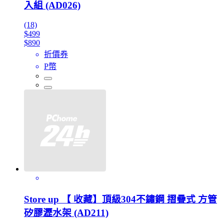
入組 (AD026)
(18)
$499
$890
折價券
P幣
Store up 【 收藏】頂級304不鏽鋼 摺疊式 方管
矽膠瀝水架 (AD211)