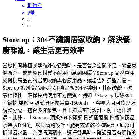
折價券
P幣
Store up：304不鏽鋼居家收納，解決餐
廚雜亂，讓生活更有效率
當您打開櫥櫃或準備外帶餐點時，是否曾為空間不足、物品東
倒西歪，或是餐具材質不耐用而感到困擾？Store up 品牌專注
於提供高品質的居家收納與餐廚用品，讓您告別這些煩惱。
Store up 系列商品廣泛採用食品級304不鏽鋼，其耐酸鹼、抗
氧化特性，確保長期使用不易變質。例如「Store up 頂級304
不鏽鋼 雙層 可調式分隔便當盒-1500ml」，容量大且可依需求
調整分隔，適合多樣菜色，且卡扣式密封設計，防止湯汁滲
漏。此外，「Store up 頂級304不鏽鋼 日式極簡風 杯瓶碗筷瀝
水架(AD443)」以其簡約設計，能有效瀝乾多種餐具，底部可
拆卸瀝水盤，方便清潔積水。選擇餐具時，確認是否有明確的