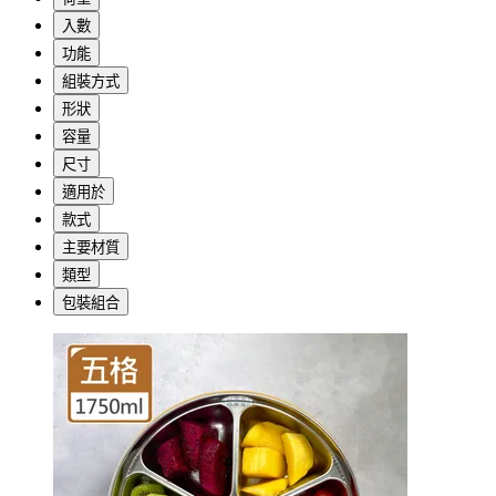
入數
功能
組裝方式
形狀
容量
尺寸
適用於
款式
主要材質
類型
包裝組合