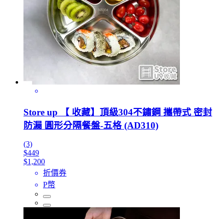
Store up 【 收藏】頂級304不鏽鋼 攜帶式 密封
防漏 圓形分隔餐盤-五格 (AD310)
(3)
$449
$1,200
折價券
P幣