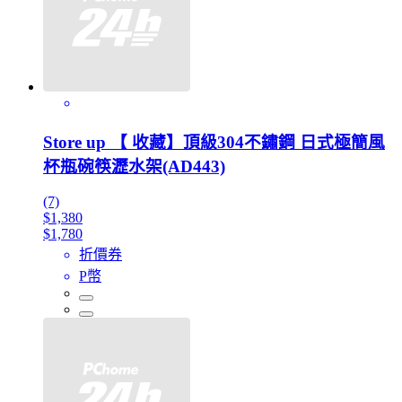
Store up 【 收藏】頂級304不鏽鋼 日式極簡風
杯瓶碗筷瀝水架(AD443)
(7)
$1,380
$1,780
折價券
P幣