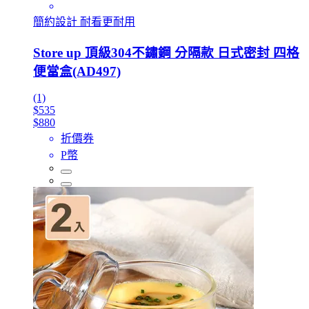
簡約設計 耐看更耐用
Store up 頂級304不鏽鋼 分隔款 日式密封 四格
便當盒(AD497)
(1)
$535
$880
折價券
P幣