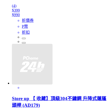
(4)
$399
$990
折價券
P幣
折扣
Store up 【 收藏】頂級304不鏽鋼 升降式蓮蓬
頭桿 (AD179)