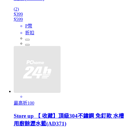
(2)
$399
$599
P幣
折扣
最高折100
Store up 【 收藏】頂級304不鏽鋼 免釘款 水槽
用廚餘瀝水籃(AD371)