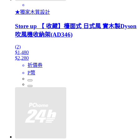
★獨家木質設計
Store up 【 收藏】檯面式 日式風 實木製Dyson
吹風機收納架(AD346)
(2)
$1,480
$2,280
折價券
P幣