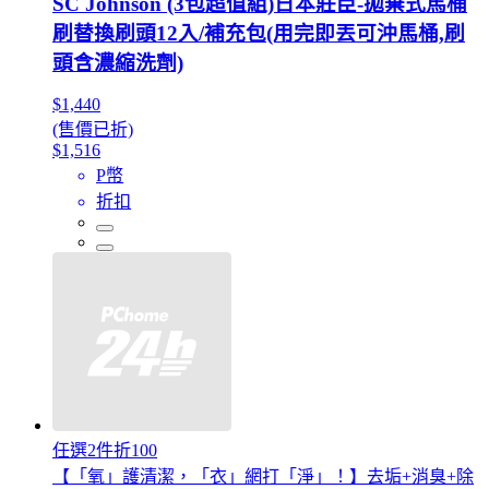
SC Johnson (3包超值組)日本莊臣-拋棄式馬桶
刷替換刷頭12入/補充包(用完即丟可沖馬桶,刷
頭含濃縮洗劑)
$1,440
(售價已折)
$1,516
P幣
折扣
任選2件折100
【「氧」護清潔，「衣」網打「淨」！】去垢+消臭+除