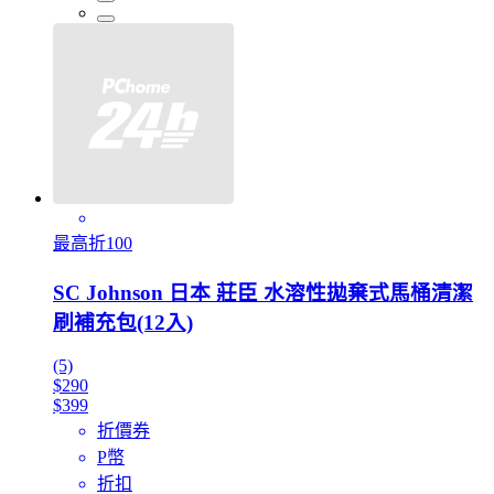
最高折100
SC Johnson 日本 莊臣 水溶性拋棄式馬桶清潔
刷補充包(12入)
(5)
$290
$399
折價券
P幣
折扣