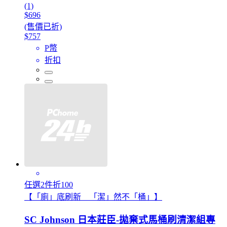
(1)
$696
(售價已折)
$757
P幣
折扣
任選2件折100
【「廁」底刷新 「潔」然不「桶」】
SC Johnson 日本莊臣-拋棄式馬桶刷清潔組專