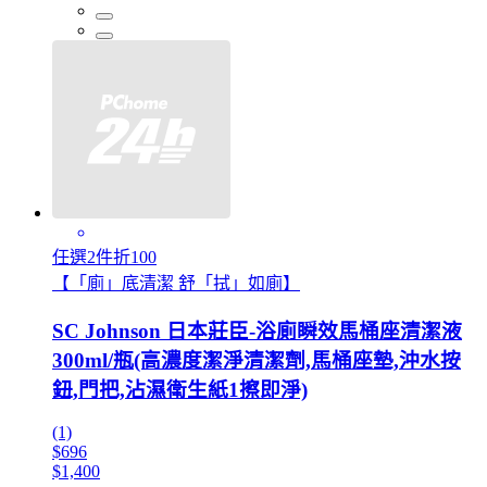
任選2件折100
【「廁」底清潔 舒「拭」如廁】
SC Johnson 日本莊臣-浴廁瞬效馬桶座清潔液
300ml/瓶(高濃度潔淨清潔劑,馬桶座墊,沖水按
鈕,門把,沾濕衛生紙1擦即淨)
(1)
$696
$1,400