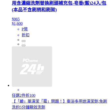
用含濃縮洗劑替換刷頭補充包-皂香(藍)24入/包
(本品不含刷柄和刷架)
$965
$1,600
P幣
折扣
任選2件折100
【「鹼」單清潔「霉」問題！】衛浴多用途清潔劑,免刷
洗約5分鐘瞬效洗劑