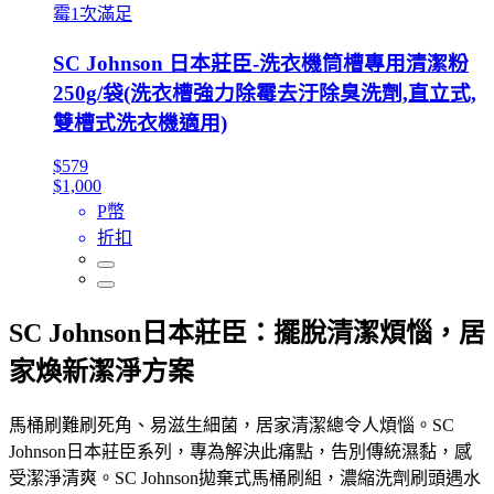
霉1次滿足
SC Johnson 日本莊臣-洗衣機筒槽專用清潔粉
250g/袋(洗衣槽強力除霉去汙除臭洗劑,直立式,
雙槽式洗衣機適用)
$579
$1,000
P幣
折扣
SC Johnson日本莊臣：擺脫清潔煩惱，居
家煥新潔淨方案
馬桶刷難刷死角、易滋生細菌，居家清潔總令人煩惱。SC
Johnson日本莊臣系列，專為解決此痛點，告別傳統濕黏，感
受潔淨清爽。SC Johnson拋棄式馬桶刷組，濃縮洗劑刷頭遇水