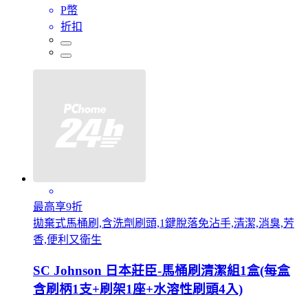
P幣
折扣
最高享9折
拋棄式馬桶刷,含洗劑刷頭,1鍵脫落免沾手,清潔,消臭,芳
香,便利又衛生
SC Johnson 日本莊臣-馬桶刷清潔組1盒(每盒
含刷柄1支+刷架1座+水溶性刷頭4入)