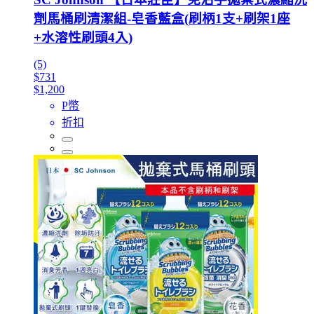
劑馬桶刷清潔組-皂香藍盒(刷柄1支+刷架1座
+水溶性刷頭4入)
(5)
$731
$1,200
P幣
折扣