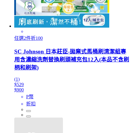
任選2件折100
SC Johnson 日本莊臣-拋棄式馬桶刷清潔組專
用含濃縮洗劑替換刷頭補充包12入(本品不含刷
柄和刷架)
(1)
$529
$900
P幣
折扣