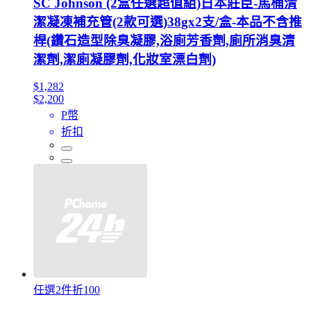
SC Johnson (2盒任選超值組)日本莊臣-馬桶清
潔凝凍補充管(2款可選)38gx2支/盒-本品不含推
桿(鑽石造型除臭凝膠,浴廁芳香劑,廁所消臭清
潔劑,潔廁凝膠劑,化妝室漂白劑)
$1,282
$2,200
P幣
折扣
任選2件折100