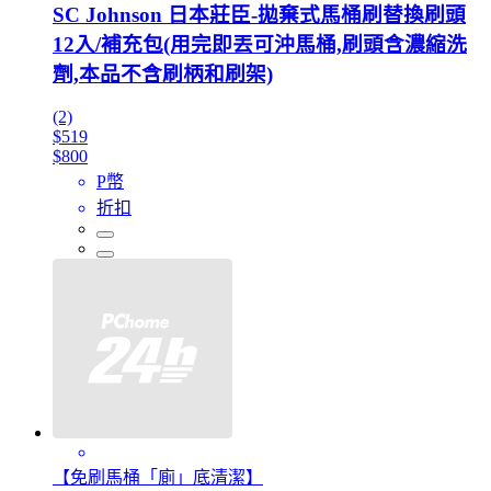
SC Johnson 日本莊臣-拋棄式馬桶刷替換刷頭
12入/補充包(用完即丟可沖馬桶,刷頭含濃縮洗
劑,本品不含刷柄和刷架)
(2)
$519
$800
P幣
折扣
【免刷馬桶「廁」底清潔】