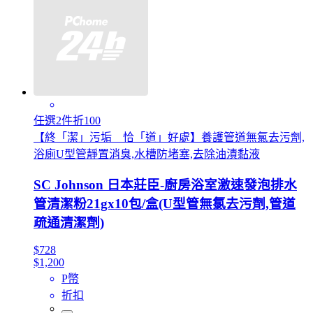
任選2件折100
【終「潔」污垢 恰「道」好處】養護管道無氯去污劑,
浴廁U型管靜置消臭,水槽防堵塞,去除油漬黏液
SC Johnson 日本莊臣-廚房浴室激速發泡排水
管清潔粉21gx10包/盒(U型管無氯去污劑,管道
疏通清潔劑)
$728
$1,200
P幣
折扣