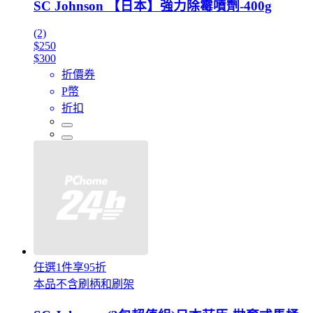
SC Johnson 【日本】強力除霉噴劑-400g
(2)
$250
$300
折價券
P幣
折扣
任選1件享95折
本品不含刷柄和刷架