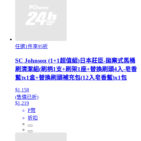
任選1件享95折
SC Johnson (1+1超值組)日本莊臣-拋棄式馬桶
刷清潔組(刷柄1支+刷架1座+替換刷頭4入-皂香
藍)x1盒+替換刷頭補充包(12入皂香藍)x1包
$1,158
(售價已折)
$1,219
P幣
折扣