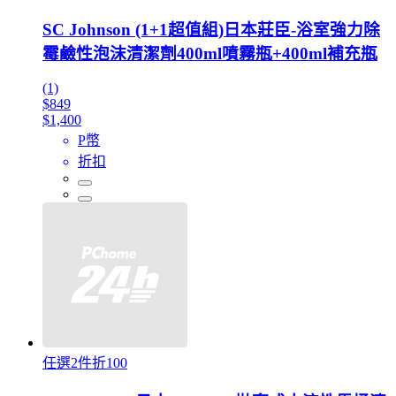
SC Johnson (1+1超值組)日本莊臣-浴室強力除
霉鹼性泡沫清潔劑400ml噴霧瓶+400ml補充瓶
(1)
$849
$1,400
P幣
折扣
任選2件折100