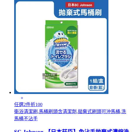
任選2件折100
衛浴清潔刷,馬桶刷頭含清潔劑,拋棄式刷頭可沖馬桶,洗
馬桶不沾手
SC Johnson 【日本莊臣】免沾手拋棄式濃縮洗