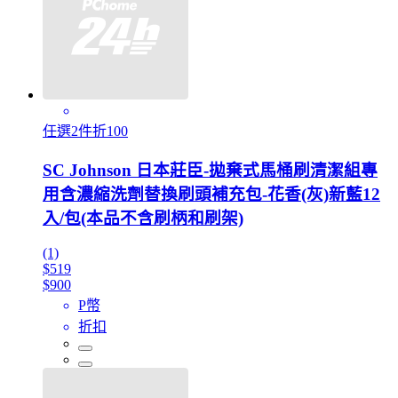
任選2件折100
SC Johnson 日本莊臣-拋棄式馬桶刷清潔組專
用含濃縮洗劑替換刷頭補充包-花香(灰)新藍12
入/包(本品不含刷柄和刷架)
(1)
$519
$900
P幣
折扣