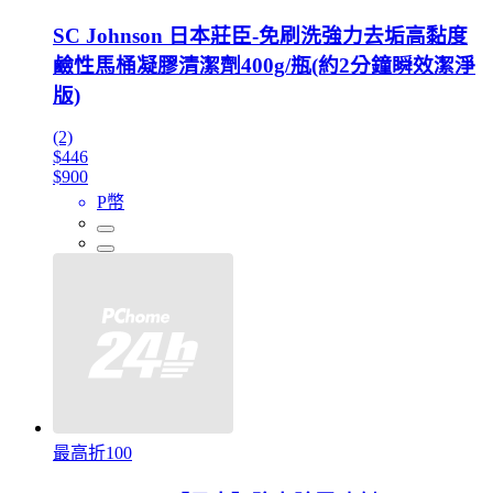
SC Johnson 日本莊臣-免刷洗強力去垢高黏度
鹼性馬桶凝膠清潔劑400g/瓶(約2分鐘瞬效潔淨
版)
(2)
$446
$900
P幣
最高折100