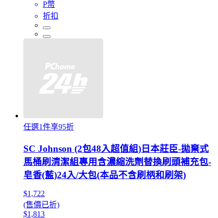
P幣
折扣
任選1件享95折
SC Johnson (2包48入超值組)日本莊臣-拋棄式
馬桶刷清潔組專用含濃縮洗劑替換刷頭補充包-
皂香(藍)24入/大包(本品不含刷柄和刷架)
$1,722
(售價已折)
$1,813