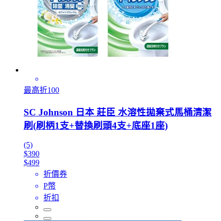
最高折100
SC Johnson 日本 莊臣 水溶性拋棄式馬桶清潔
刷(刷柄1支+替換刷頭4支+底座1座)
(5)
$390
$499
折價券
P幣
折扣