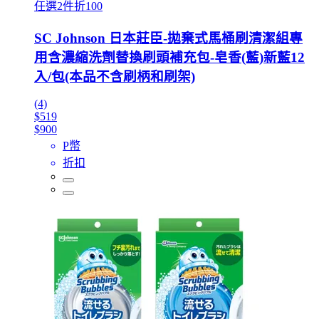
任選2件折100
SC Johnson 日本莊臣-拋棄式馬桶刷清潔組專
用含濃縮洗劑替換刷頭補充包-皂香(藍)新藍12
入/包(本品不含刷柄和刷架)
(4)
$519
$900
P幣
折扣