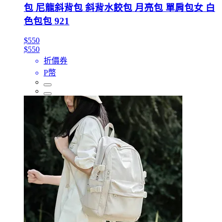
包 尼龍斜背包 斜背水餃包 月亮包 單肩包女 白
色包包 921
$550
$550
折價券
P幣