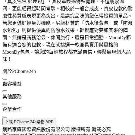
「真皮包包 郵差包」，其皮革經過特殊處理，不僅觸感溫
潤，更能經得起時間考驗。相較於一般合成皮，真皮包款的耐
磨性與質感表現更為突出，是講究品味的您值得投資的單品。
若您更偏好輕量與機能，尼龍材質的「防水後背包」或「防潑
水包包」則提供優異的防潑水效果，輕鬆應對突如其來的陣
雨。無論是商務洽公、休閒旅行，還是日常通勤，MoonDy都
備有適合您的包款。現在就挑選一款兼具實用與風格的
MoonDy包包，讓您的每趟旅程都充滿自信，輕鬆展現個人品
味！
關於PChome24h
顧客權益
其他服務
企業合作
下載 PChome 24h購物 APP
網路家庭國際資訊股份有限公司 版權所有 轉載必究