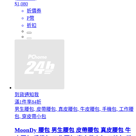
$1,080
折價券
P幣
折扣
到貨通知我
滿1件享84折
男生腰包, 皮帶腰包, 真皮腰包, 牛皮腰包, 手機包, 工作腰
包, 穿皮帶小包
MoonDy 腰包 男生腰包 皮帶腰包 真皮腰包 牛