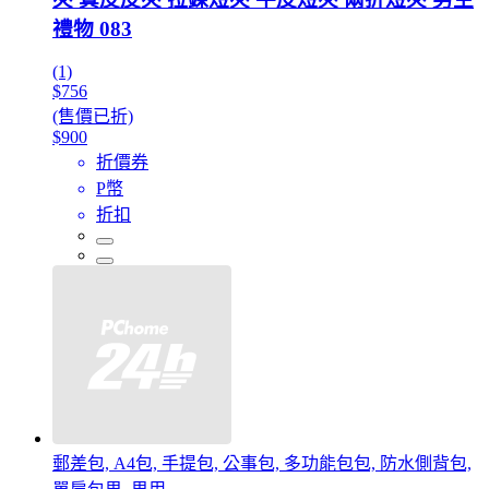
禮物 083
(1)
$756
(售價已折)
$900
折價券
P幣
折扣
郵差包, A4包, 手提包, 公事包, 多功能包包, 防水側背包,