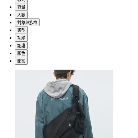
容量
入數
對象與族群
類型
功能
認證
顏色
圖案