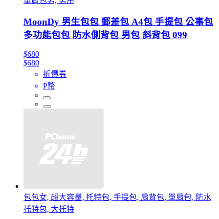
單肩包男, 男用
MoonDy 男生包包 郵差包 A4包 手提包 公事包
多功能包包 防水側背包 男包 斜背包 099
$680
$680
折價券
P幣
包包女, 超大容量, 托特包, 手提包, 肩背包, 單肩包, 防水
托特包, 大托特