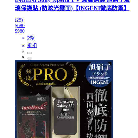
璃保護貼 (防眩光霧面)【INGENI徹底防禦】
(25)
$680
$980
P幣
折扣