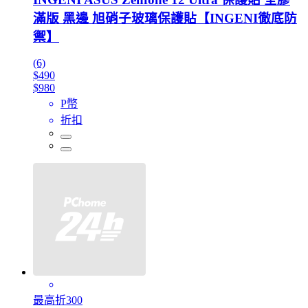
滿版 黑邊 旭硝子玻璃保護貼【INGENI徹底防
禦】
(6)
$490
$980
P幣
折扣
最高折300