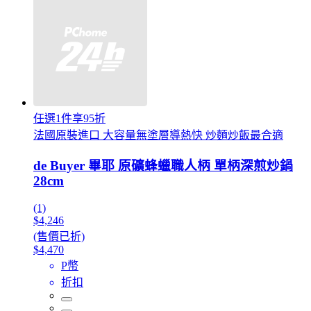
任選1件享95折
法國原裝進口 大容量無塗層導熱快 炒麵炒飯最合適
de Buyer 畢耶 原礦蜂蠟職人柄 單柄深煎炒鍋
28cm
(1)
$4,246
(售價已折)
$4,470
P幣
折扣