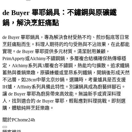
de Buyer 畢耶鍋具：不鏽鋼與原礦鐵
鍋，解決烹飪痛點
de Buyer 畢耶鍋具，專為解決食材受熱不均、煎炒黏底等日常
烹飪痛點而生。料理人期待的均勻受熱與不沾效果，在此都能
實現。de Buyer 畢耶提供多元材質。清潔耐用兼顧，
PrimAppety或Alchimy不鏽鋼鍋，多層複合結構確保熱傳導穩
定，Alchimy系列具3層複合不鏽鋼，熱能均勻擴散。追求鐵鍋
蓄熱與養鍋樂趣，原礦蜂蠟或里昂系列鐵鍋，開鍋後形成天然
不沾層，如28cm中華北京炒鍋。選購時，考量爐具是否支援
IH爐，Affinity系列具備此特性。別讓鍋具成為廚藝絆腳石。
讓 de Buyer 畢耶為廚房帶來高效能。無論新手或資深料理
人，找到適合的 de Buyer 畢耶，輕鬆應對料理挑戰。即刻選
購，體驗純粹烹飪樂趣。
關於PChome24h