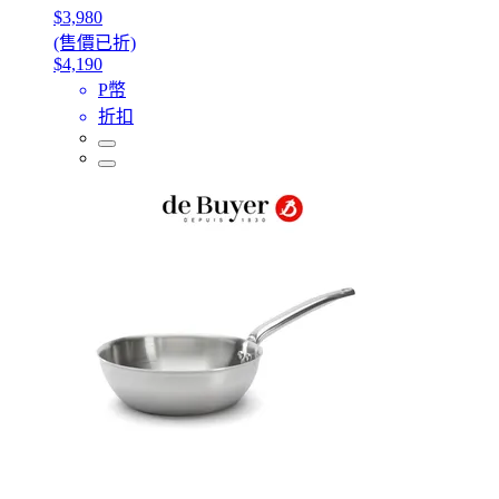
$3,980
(售價已折)
$4,190
P幣
折扣