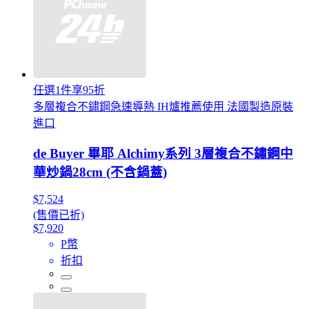
任選1件享95折
多層複合不鏽鋼急速導熱 IH爐推薦使用 法國製造原裝
進口
de Buyer 畢耶 Alchimy系列 3層複合不鏽鋼中
華炒鍋28cm (不含鍋蓋)
$7,524
(售價已折)
$7,920
P幣
折扣