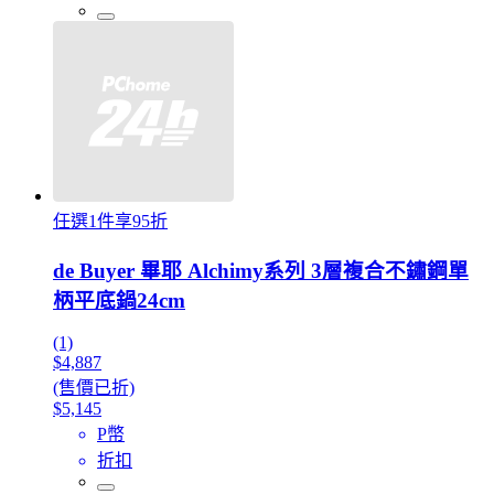
任選1件享95折
de Buyer 畢耶 Alchimy系列 3層複合不鏽鋼單
柄平底鍋24cm
(1)
$4,887
(售價已折)
$5,145
P幣
折扣