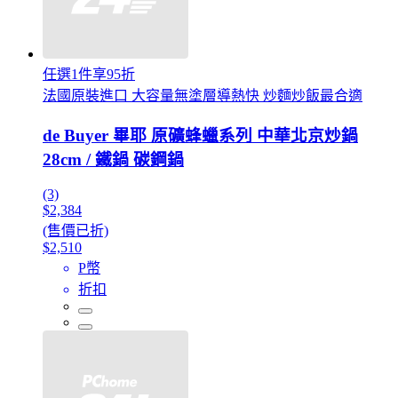
任選1件享95折
法國原裝進口 大容量無塗層導熱快 炒麵炒飯最合適
de Buyer 畢耶 原礦蜂蠟系列 中華北京炒鍋
28cm / 鐵鍋 碳鋼鍋
(3)
$2,384
(售價已折)
$2,510
P幣
折扣