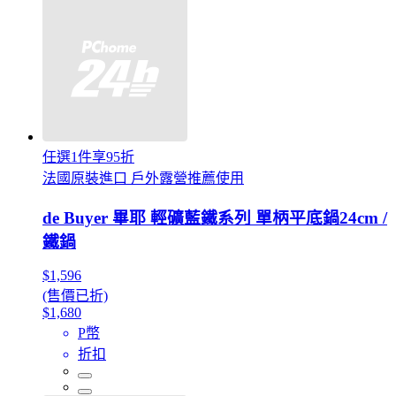
任選1件享95折
法國原裝進口 戶外露營推薦使用
de Buyer 畢耶 輕礦藍鐵系列 單柄平底鍋24cm /
鐵鍋
$1,596
(售價已折)
$1,680
P幣
折扣