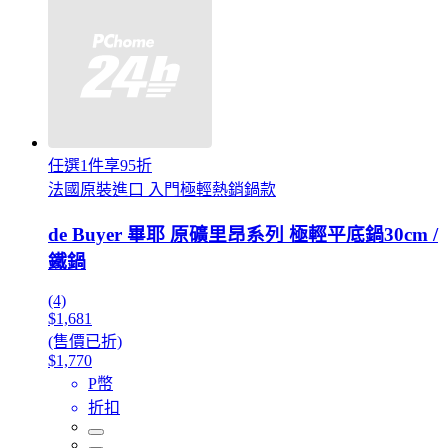
任選1件享95折
法國原裝進口 入門極輕熱銷鍋款
de Buyer 畢耶 原礦里昂系列 極輕平底鍋30cm /
鐵鍋
(4)
$1,681
(售價已折)
$1,770
P幣
折扣