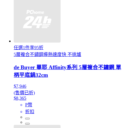
任選1件享95折
5層複合不鏽鋼導熱速度快 不挑爐
de Buyer 畢耶 Affinity系列 5層複合不鏽鋼 單
柄平底鍋32cm
$7,946
(售價已折)
$8,365
P幣
折扣