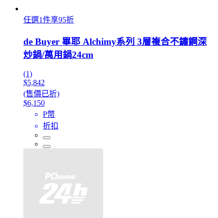
任選1件享95折
de Buyer 畢耶 Alchimy系列 3層複合不鏽鋼深
炒鍋/萬用鍋24cm
(1)
$5,842
(售價已折)
$6,150
P幣
折扣