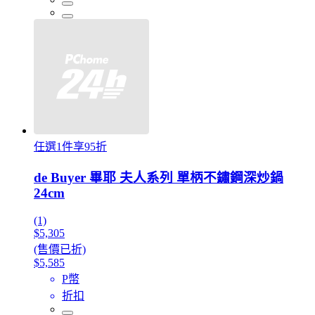
任選1件享95折
de Buyer 畢耶 夫人系列 單柄不鏽鋼深炒鍋
24cm
(1)
$5,305
(售價已折)
$5,585
P幣
折扣