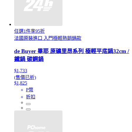
任選1件享95折
法國原裝進口 入門極輕熱銷鍋款
de Buyer 畢耶 原礦里昂系列 極輕平底鍋32cm /
鐵鍋 碳鋼鍋
$1,733
(售價已折)
$1,825
P幣
折扣