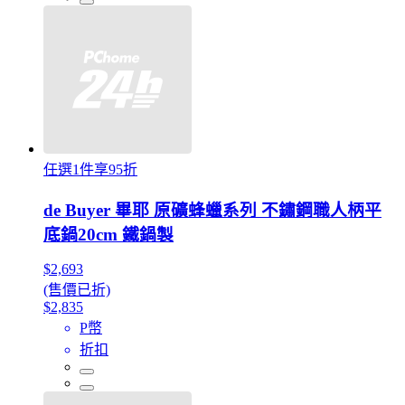
任選1件享95折
de Buyer 畢耶 原礦蜂蠟系列 不鏽鋼職人柄平
底鍋20cm 鐵鍋製
$2,693
(售價已折)
$2,835
P幣
折扣