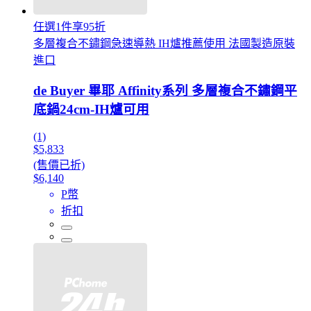
任選1件享95折
多層複合不鏽鋼急速導熱 IH爐推薦使用 法國製造原裝
進口
de Buyer 畢耶 Affinity系列 多層複合不鏽鋼平
底鍋24cm-IH爐可用
(1)
$5,833
(售價已折)
$6,140
P幣
折扣