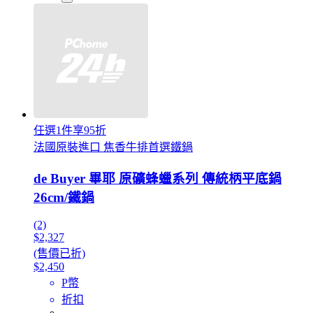
任選1件享95折
法國原裝進口 焦香牛排首選鐵鍋
de Buyer 畢耶 原礦蜂蠟系列 傳統柄平底鍋
26cm/鐵鍋
(2)
$2,327
(售價已折)
$2,450
P幣
折扣