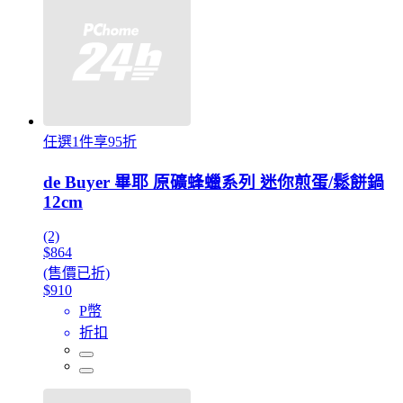
任選1件享95折
de Buyer 畢耶 原礦蜂蠟系列 迷你煎蛋/鬆餅鍋
12cm
(2)
$864
(售價已折)
$910
P幣
折扣