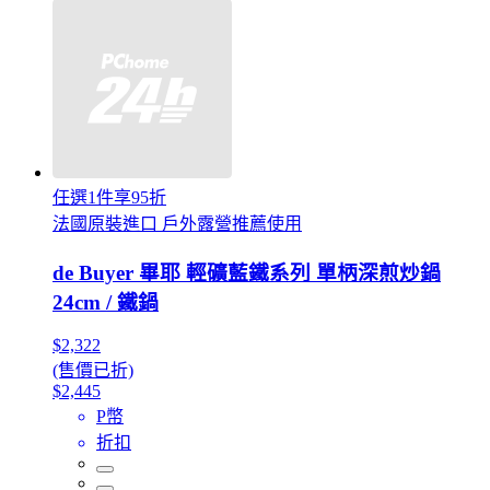
任選1件享95折
法國原裝進口 戶外露營推薦使用
de Buyer 畢耶 輕礦藍鐵系列 單柄深煎炒鍋
24cm / 鐵鍋
$2,322
(售價已折)
$2,445
P幣
折扣