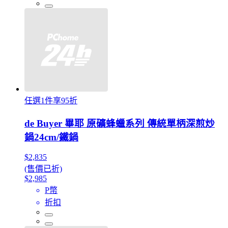
任選1件享95折
de Buyer 畢耶 原礦蜂蠟系列 傳統單柄深煎炒
鍋24cm/鐵鍋
$2,835
(售價已折)
$2,985
P幣
折扣