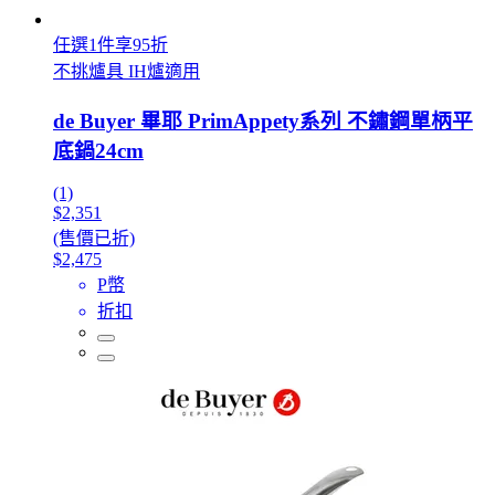
任選1件享95折
不挑爐具 IH爐適用
de Buyer 畢耶 PrimAppety系列 不鏽鋼單柄平
底鍋24cm
(1)
$2,351
(售價已折)
$2,475
P幣
折扣