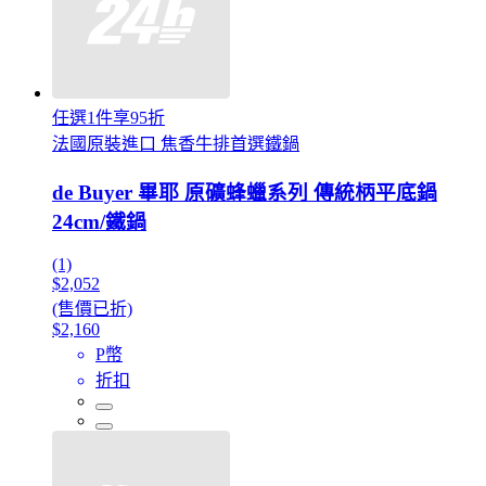
任選1件享95折
法國原裝進口 焦香牛排首選鐵鍋
de Buyer 畢耶 原礦蜂蠟系列 傳統柄平底鍋
24cm/鐵鍋
(1)
$2,052
(售價已折)
$2,160
P幣
折扣