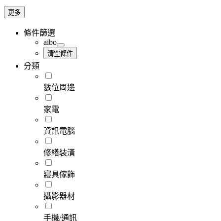
更多
條件篩選
aibo
清空條件
分類
數位周邊
家電
資訊電腦
修繕裝潢
寢具傢飾
攝影器材
手機/通訊