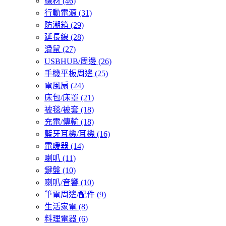
線材
(46)
行動電源
(31)
防潮箱
(29)
延長線
(28)
滑鼠
(27)
USBHUB/周邊
(26)
手機平板周邊
(25)
電風扇
(24)
床包/床罩
(21)
被毯/被套
(18)
充電/傳輸
(18)
藍牙耳機/耳機
(16)
電暖器
(14)
喇叭
(11)
鍵盤
(10)
喇叭/音響
(10)
筆電周邊/配件
(9)
生活家電
(8)
料理電器
(6)