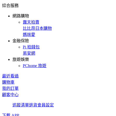
綜合服務
網路購物
露天拍賣
比比昂日本購物
媽咪愛
金融保險
Pi 拍錢包
易安網
旅遊娛樂
PChome 旅遊
最近看過
購物車
我的訂單
顧客中心
追蹤清單
退貨
會員設定
下載 APP