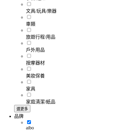
文具/玩具/樂器
車類
旅遊行程/用品
戶外用品
按摩器材
美妝保養
家具
家庭清潔/紙品
選更多
品牌
aibo