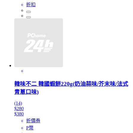
折扣
韓味不二 韓國蝦餅220g(奶油蒜味/芥末味/法式
青蔥口味)
(14)
$280
$380
折價券
P幣