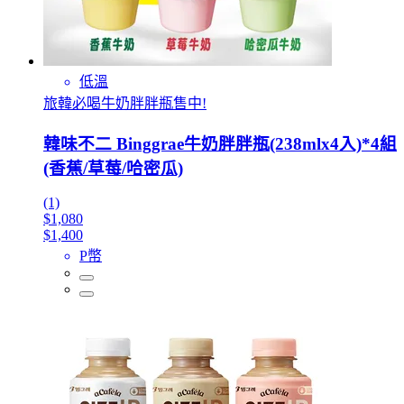
低溫
旅韓必喝牛奶胖胖瓶售中!
韓味不二 Binggrae牛奶胖胖瓶(238mlx4入)*4組
(香蕉/草莓/哈密瓜)
(1)
$1,080
$1,400
P幣