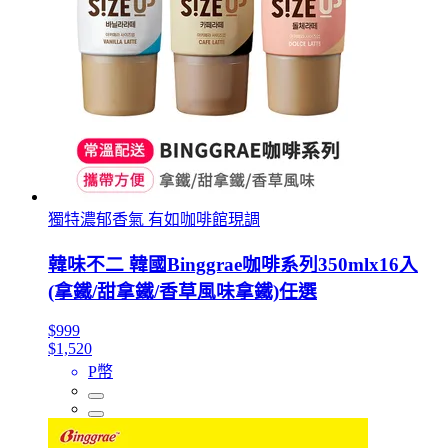
獨特濃郁香氣 有如咖啡館現調
韓味不二 韓國Binggrae咖啡系列350mlx16入
(拿鐵/甜拿鐵/香草風味拿鐵)任選
$999
$1,520
P幣