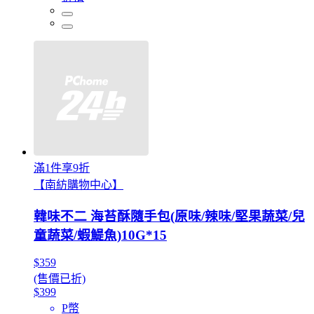
滿1件享9折
【南紡購物中心】
韓味不二 海苔酥隨手包(原味/辣味/堅果蔬菜/兒
童蔬菜/蝦鯷魚)10G*15
$359
(售價已折)
$399
P幣