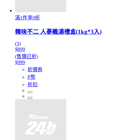
滿1件享9折
韓味不二 人蔘雞湯禮盒(1kg*3入)
(3)
$899
(售價已折)
$999
折價券
P幣
折扣