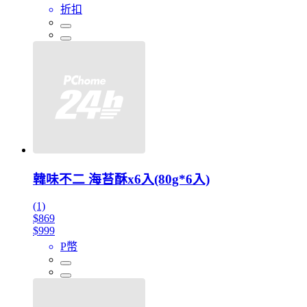
折扣
韓味不二 海苔酥x6入(80g*6入)
(1)
$869
$999
P幣