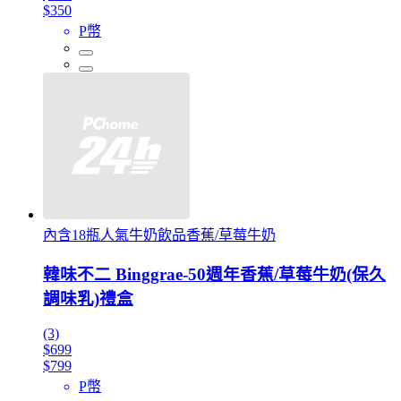
$350
P幣
內含18瓶人氣牛奶飲品香蕉/草莓牛奶
韓味不二 Binggrae-50週年香蕉/草莓牛奶(保久
調味乳)禮盒
(3)
$699
$799
P幣