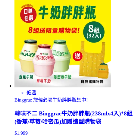
低溫
Binggrae 旅韓必喝牛奶胖胖瓶售中!
韓味不二 Binggrae牛奶胖胖瓶(238mlx4入)*8組
(香蕉/草莓/哈密瓜)加贈造型購物袋
$1,999