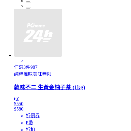
任選3件987
純粹風味美味無限
韓味不二 生黃金柚子茶 (1kg)
(6)
$550
$580
折價券
P幣
折扣