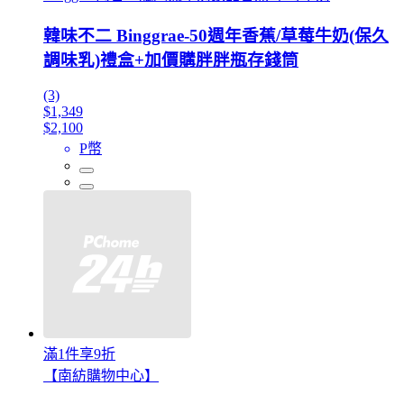
韓味不二 Binggrae-50週年香蕉/草莓牛奶(保久
調味乳)禮盒+加價購胖胖瓶存錢筒
(3)
$1,349
$2,100
P幣
滿1件享9折
【南紡購物中心】