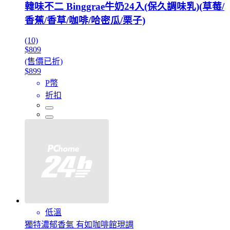
韓味不二 Binggrae牛奶24入(保久調味乳)(草莓/
香蕉/香草/咖啡/哈密瓜/栗子)
(10)
$809
(售價已折)
$899
P幣
折扣
低溫
獨特濃郁香氣 有如咖啡館現調