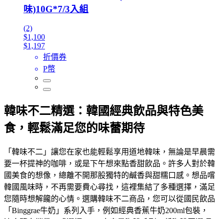
味)10G*7/3入組
(2)
$1,100
$1,197
折價券
P幣
韓味不二精選：韓國經典飲品與特色美
食，輕鬆滿足您的味蕾期待
「韓味不二」讓您在家也能輕鬆享用道地韓味，無論是早晨需
要一杯提神的咖啡，或是下午想來點香甜飲品。許多人對於韓
國美食的想像，總離不開那股獨特的鹹香與甜糯口感。想品嚐
韓國風味時，不再需要費心尋找，這裡集結了多種選擇，滿足
您隨時想解饞的心情。選購韓味不二商品，您可以從國民飲品
「Binggrae牛奶」系列入手，例如經典香蕉牛奶200ml包裝，