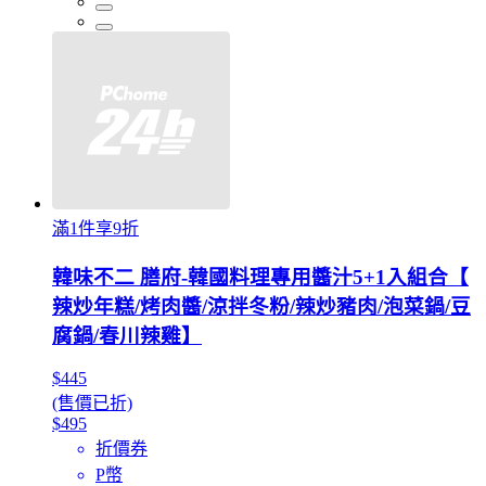
滿1件享9折
韓味不二 膳府-韓國料理專用醬汁5+1入組合【
辣炒年糕/烤肉醬/涼拌冬粉/辣炒豬肉/泡菜鍋/豆
腐鍋/春川辣雞】
$445
(售價已折)
$495
折價券
P幣