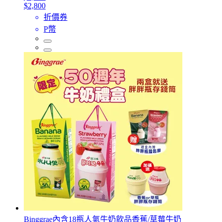
$2,800
折價券
P幣
Binggrae內含18瓶人氣牛奶飲品香蕉/草莓牛奶