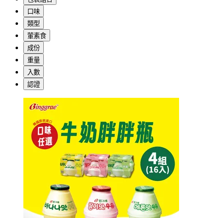
口味
類型
葷素食
成份
重量
入數
認證