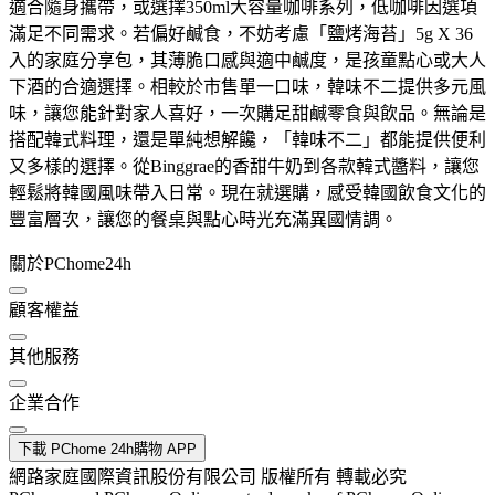
適合隨身攜帶，或選擇350ml大容量咖啡系列，低咖啡因選項
滿足不同需求。若偏好鹹食，不妨考慮「鹽烤海苔」5g X 36
入的家庭分享包，其薄脆口感與適中鹹度，是孩童點心或大人
下酒的合適選擇。相較於市售單一口味，韓味不二提供多元風
味，讓您能針對家人喜好，一次購足甜鹹零食與飲品。無論是
搭配韓式料理，還是單純想解饞，「韓味不二」都能提供便利
又多樣的選擇。從Binggrae的香甜牛奶到各款韓式醬料，讓您
輕鬆將韓國風味帶入日常。現在就選購，感受韓國飲食文化的
豐富層次，讓您的餐桌與點心時光充滿異國情調。
關於PChome24h
顧客權益
其他服務
企業合作
下載 PChome 24h購物 APP
網路家庭國際資訊股份有限公司 版權所有 轉載必究