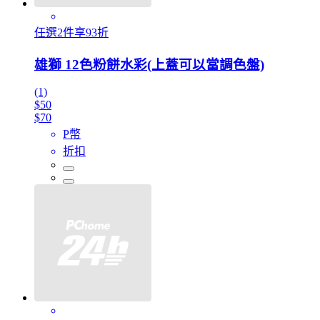
任選2件享93折
雄獅 12色粉餅水彩(上蓋可以當調色盤)
(1)
$50
$70
P幣
折扣