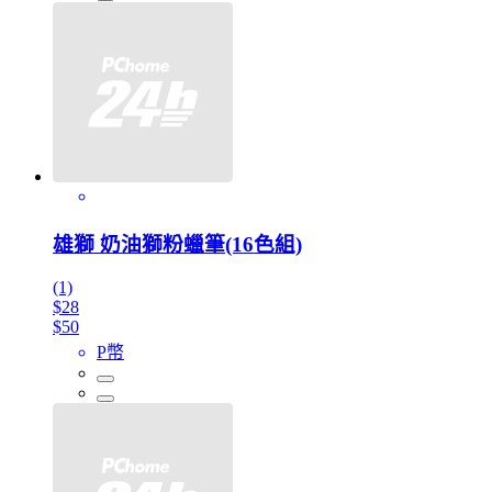
雄獅 奶油獅粉蠟筆(16色組)
(1)
$28
$50
P幣