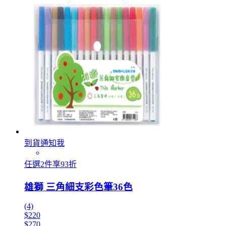
到貨通知我
任選2件享93折
雄獅 三角細支彩色筆36色
(4)
$220
$270