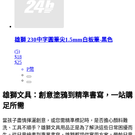
雄獅 230中字圓筆尖1.5mm白板筆-黑色
(5)
$18
$25
P幣
雄獅文具：創意塗鴉到精準書寫，一站購
足所需
當孩子盡情揮灑創意，或您需精準標記時，是否擔心顏料難
洗、工具不順手？雄獅文具用品正是為了解決這些日常困擾而
生。從兒童繪畫到專業書寫，雄獅都提供實用方案。學齡兒童