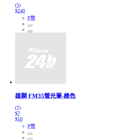
(5)
$240
P幣
雄獅 FM35螢光筆-綠色
(7)
$7
$10
P幣