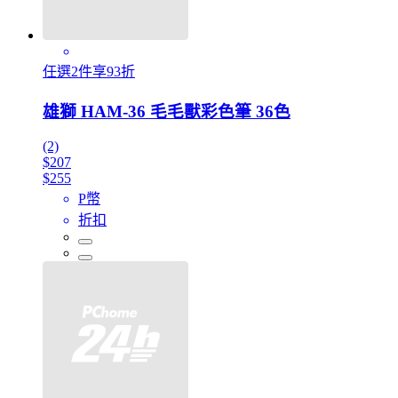
任選2件享93折
雄獅 HAM-36 毛毛獸彩色筆 36色
(2)
$207
$255
P幣
折扣