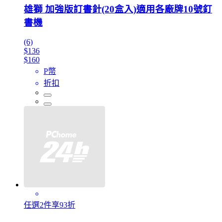
雄獅 加強版訂書針(20盒入)適用各廠牌10號釘
書機
(6)
$136
$160
P幣
折扣
任選2件享93折