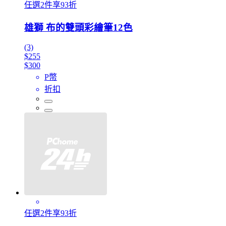
任選2件享93折
雄獅 布的雙頭彩繪筆12色
(3)
$255
$300
P幣
折扣
任選2件享93折