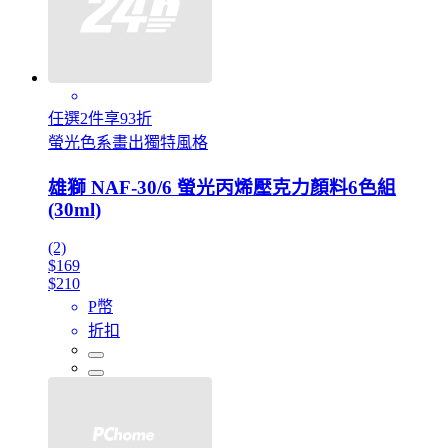
任選2件享93折
螢光色系畫出獨特風格
雄獅 NAF-30/6 螢光丙烯壓克力顏料6色組
(30ml)
(2)
$169
$210
P幣
折扣