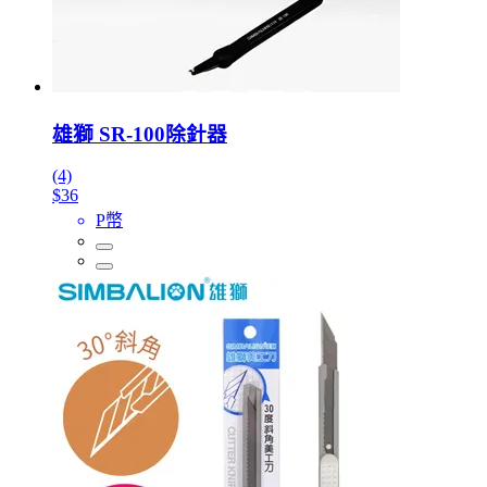
雄獅 SR-100除針器
(4)
$36
P幣