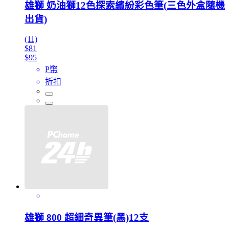
雄獅 奶油獅12色探索繽紛彩色筆(三色外盒隨機
出貨)
(11)
$81
$95
P幣
折扣
雄獅 800 超細奇異筆(黑)12支