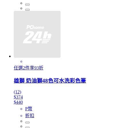
任選2件享93折
雄獅 奶油獅48色可水洗彩色筆
(12)
$374
$440
P幣
折扣