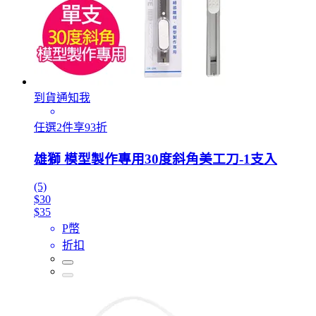
到貨通知我
任選2件享93折
雄獅 模型製作專用30度斜角美工刀-1支入
(5)
$30
$35
P幣
折扣