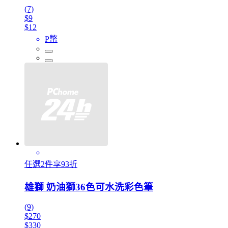
(7)
$9
$12
P幣
任選2件享93折
雄獅 奶油獅36色可水洗彩色筆
(9)
$270
$330