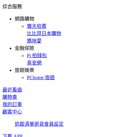
綜合服務
網路購物
露天拍賣
比比昂日本購物
媽咪愛
金融保險
Pi 拍錢包
易安網
旅遊娛樂
PChome 旅遊
最近看過
購物車
我的訂單
顧客中心
追蹤清單
退貨
會員設定
下載 APP