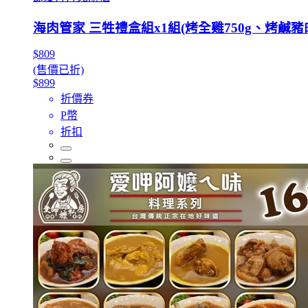
海肉管家 三牲禮盒組x1組(烤全雞750g、烤鹹豬肉
$809
(售價已折)
$899
折價券
P幣
折扣