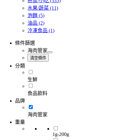
熟食/小吃
(535)
水果/蔬菜
(11)
泡麵
(5)
油品
(2)
冷凍食品
(1)
條件篩選
海肉管家
清空條件
分類
生鮮
食品飲料
品牌
海肉管家
重量
1g-200g