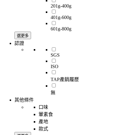
201g-400g
401g-600g
601g-800g
選更多
認證
SGS
ISO
TAP產銷履歷
無
其他條件
口味
葷素食
產地
款式