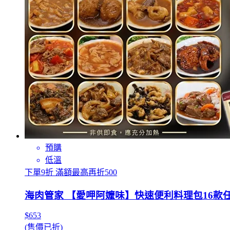
預購
低溫
下單9折 滿額最高再折500
海肉管家 【愛呷阿嬤味】快速便利料理包16款任
$653
(售價已折)