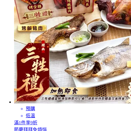
預購
低溫
滿1件享9折
節慶拜拜免煩惱