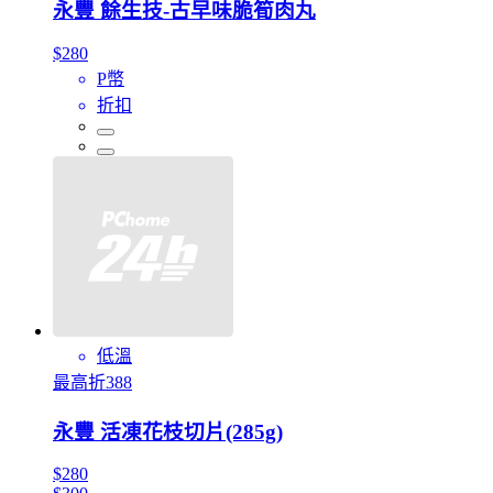
永豐 餘生技-古早味脆筍肉丸
$280
P幣
折扣
低溫
最高折388
永豐 活凍花枝切片(285g)
$280