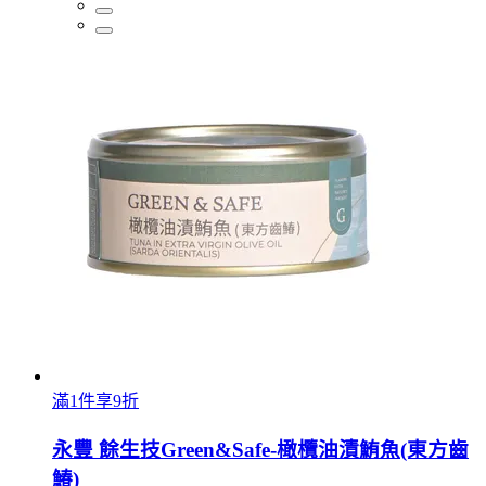
滿1件享9折
永豐 餘生技Green&Safe-橄欖油漬鮪魚(東方齒
鰆)