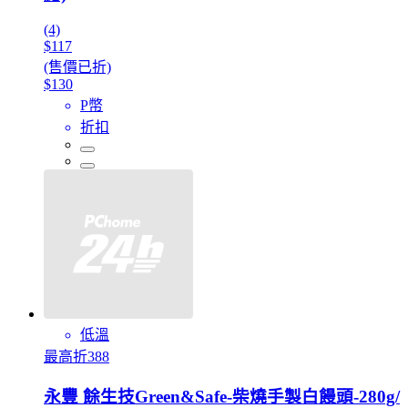
(4)
$117
(售價已折)
$130
P幣
折扣
低溫
最高折388
永豐 餘生技Green&Safe-柴燒手製白饅頭-280g/