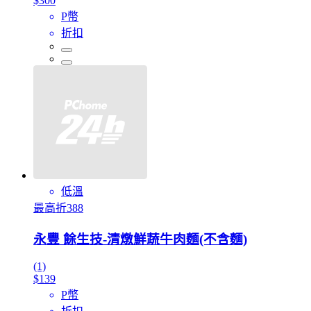
$300
P幣
折扣
低溫
最高折388
永豐 餘生技-清燉鮮蔬牛肉麵(不含麵)
(1)
$139
P幣