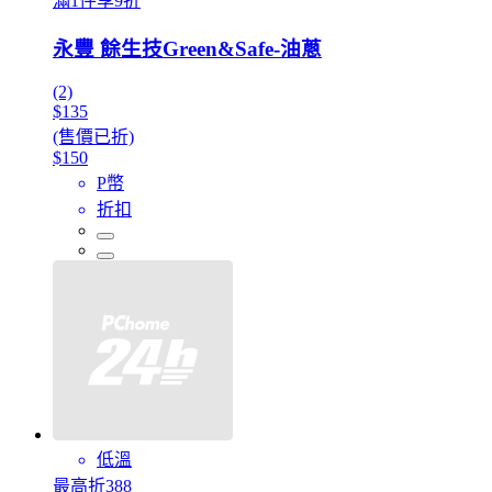
滿1件享9折
永豐 餘生技Green&Safe-油蔥
(2)
$135
(售價已折)
$150
P幣
折扣
低溫
最高折388