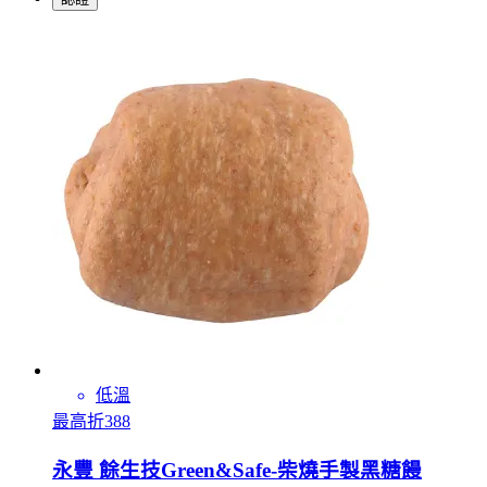
低溫
最高折388
永豐 餘生技Green&Safe-柴燒手製黑糖饅