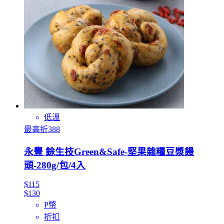
低溫
最高折388
永豐 餘生技Green&Safe-堅果雜糧豆漿饅
頭-280g/包/4入
$115
$130
P幣
折扣