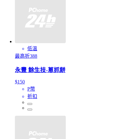
低溫
最高折388
永豐 餘生技-蔥抓餅
$150
P幣
折扣