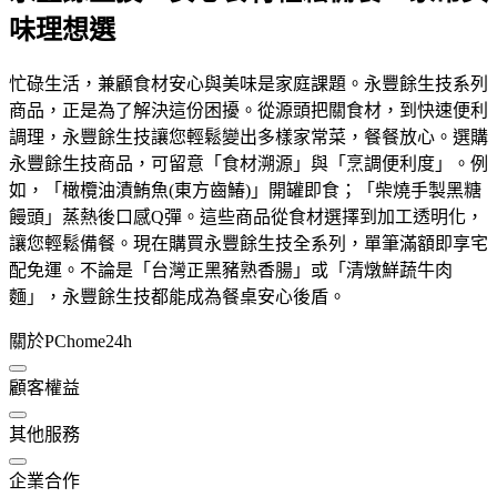
味理想選
忙碌生活，兼顧食材安心與美味是家庭課題。永豐餘生技系列
商品，正是為了解決這份困擾。從源頭把關食材，到快速便利
調理，永豐餘生技讓您輕鬆變出多樣家常菜，餐餐放心。選購
永豐餘生技商品，可留意「食材溯源」與「烹調便利度」。例
如，「橄欖油漬鮪魚(東方齒鰆)」開罐即食；「柴燒手製黑糖
饅頭」蒸熱後口感Q彈。這些商品從食材選擇到加工透明化，
讓您輕鬆備餐。現在購買永豐餘生技全系列，單筆滿額即享宅
配免運。不論是「台灣正黑豬熟香腸」或「清燉鮮蔬牛肉
麵」，永豐餘生技都能成為餐桌安心後盾。
關於PChome24h
顧客權益
其他服務
企業合作