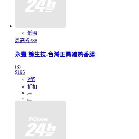
低溫
最高折388
永豐 餘生技-台灣正黑豬熟香腸
(3)
$195
P幣
折扣