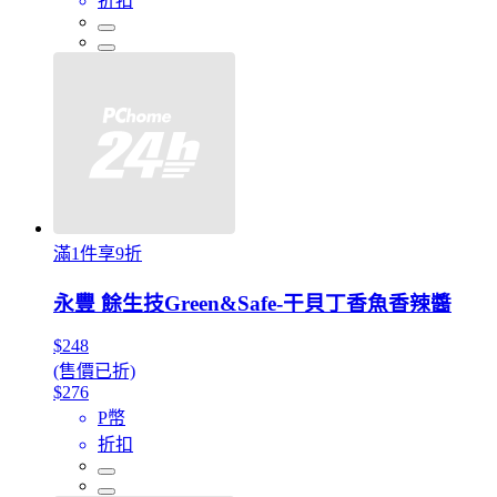
折扣
滿1件享9折
永豐 餘生技Green&Safe-干貝丁香魚香辣醬
$248
(售價已折)
$276
P幣
折扣