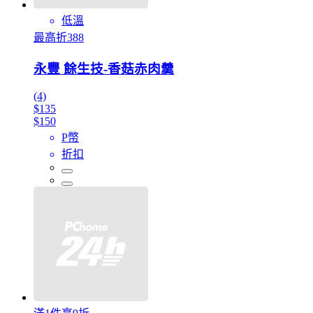
低溫
最高折388
永豐 餘生技-香菇赤肉羹
(4)
$135
$150
P幣
折扣