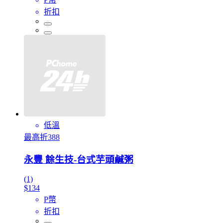
折扣
低溫
最高折388
永豐 餘生技-台式芋頭鹹粥
(1)
$134
P幣
折扣