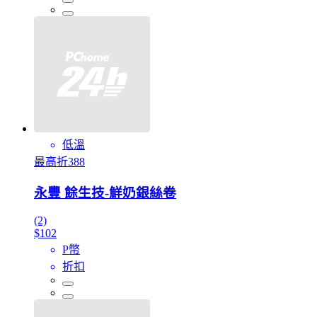
低溫
最高折388
永豐 餘生技-鮮奶銀絲卷
(2)
$102
P幣
折扣