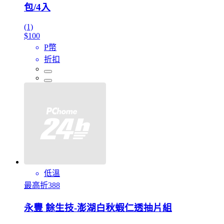
包/4入
(1)
$100
P幣
折扣
低溫
最高折388
永豐 餘生技-澎湖白秋蝦仁透抽片組