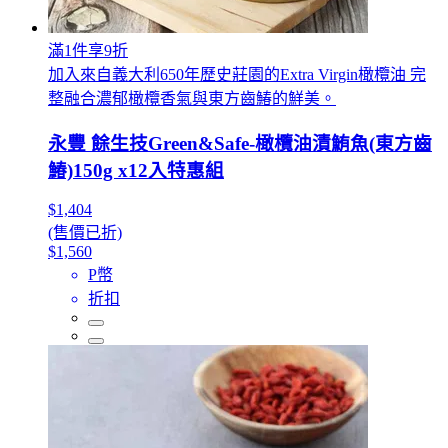
滿1件享9折
加入來自義大利650年歷史莊園的Extra Virgin橄欖油 完
整融合濃郁橄欖香氣與東方齒鰆的鮮美。
永豐 餘生技Green&Safe-橄欖油漬鮪魚(東方齒
鰆)150g x12入特惠組
$1,404
(售價已折)
$1,560
P幣
折扣