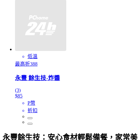
低溫
最高折388
永豐 餘生技-炸醬
(3)
$85
P幣
折扣
永豐餘生技：安心食材輕鬆備餐，家常美