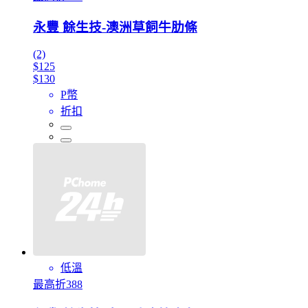
永豐 餘生技-澳洲草飼牛肋條
(2)
$125
$130
P幣
折扣
低溫
最高折388