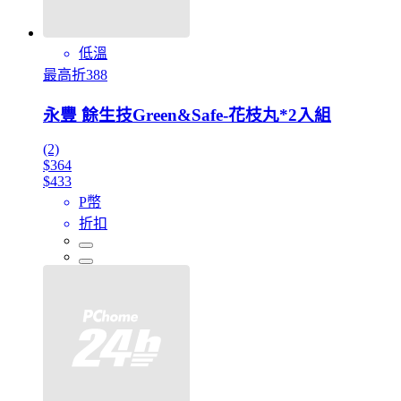
低溫
最高折388
永豐 餘生技Green&Safe-花枝丸*2入組
(2)
$364
$433
P幣
折扣