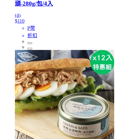
頭-280g/包/4入
(4)
$110
P幣
折扣